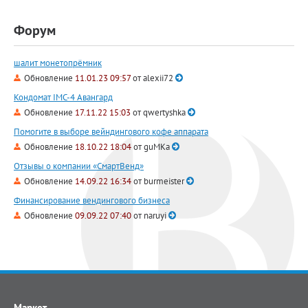
Форум
шалит монетопрёмник
Обновление
11.01.23 09:57
от
alexii72
Кондомат IMC-4 Авангард
Обновление
17.11.22 15:03
от
qwertyshka
Помогите в выборе вейндингового кофе аппарата
Обновление
18.10.22 18:04
от
guMKa
Отзывы о компании «СмартВенд»
Обновление
14.09.22 16:34
от
burmeister
Финансирование вендингового бизнеса
Обновление
09.09.22 07:40
от
naruyi
Маркет