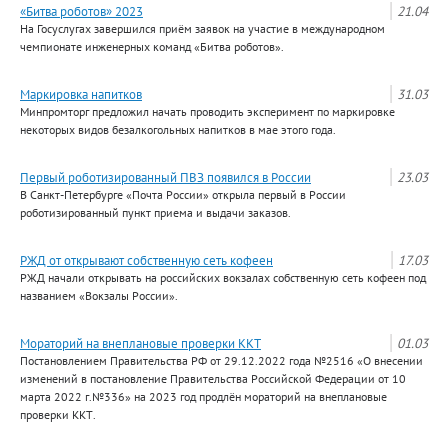
«Битва роботов» 2023
21.04
На Госуслугах завершился приём заявок на участие в международном
чемпионате инженерных команд «Битва роботов».
Маркировка напитков
31.03
Минпромторг предложил начать проводить эксперимент по маркировке
некоторых видов безалкогольных напитков в мае этого года.
Первый роботизированный ПВЗ появился в России
23.03
В Санкт-Петербурге «Почта России» открыла первый в России
роботизированный пункт приема и выдачи заказов.
РЖД от открывают собственную сеть кофеен
17.03
РЖД начали открывать на российских вокзалах собственную сеть кофеен под
названием «Вокзалы России».
Мораторий на внеплановые проверки ККТ
01.03
Постановлением Правительства РФ от 29.12.2022 года №2516 «О внесении
изменений в постановление Правительства Российской Федерации от 10
марта 2022 г.№336» на 2023 год продлён мораторий на внеплановые
проверки ККТ.