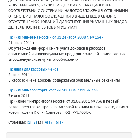
УСЛУГ БИЛЬЯРДА, БОУЛИНГА, ДЕТСКИХ АТТРАКЦИОНОВ В
СООТВЕТСТВИИ С СИСТЕМАМИ НАЛОГООБЛОЖЕНИЯ, ОТЛИЧНЫМИ
ОТ СИСТЕМЫ НАЛОГООБЛОЖЕНИЯ В ВИДЕ ЕНВД, В СВЯЗИ С
ОТСУТСТВИЕМ ОСНОВАНИЙ ДЛЯ ОТНЕСЕНИЯ УКАЗАННЫХ ВИДОВ
ДЕЯТЕЛЬНОСТИ К БЫТОВЫМ УСЛУГАМ
Приказ Минфина России от 31 декабря 2008 г. № 154н
21 июля 2011 г.
Об утверждении форм Книги учета доходов и расходов
организаций и индивидуальных предпринимателей, применяющих
упрощенную систему налогообложения
Правила для кассовых чеков
8 июня 2011 г.
В кассовом чеке должны содержаться обязательные реквизиты
Приказ Минпромторга России от 01.06.2011 № 736
7 июня 2011 г.
Приказом Минпромторга России от 01.06.2011 № 736 в первый
раздел реестра контрольно-кассовой техники включены сведения о
новой модели ККТ - «Comepay FR-2−PPU700K».
Страницы:
[1]
[2]
[3]
[4]
[5]
[6]
[7]