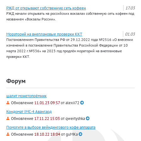
РЖД от открывают собственную сеть кофеен
17.03
РЖД начали открывать на российских вокзалах собственную сеть кофеен под
названием «Вокзалы России».
Мораторий на внеплановые проверки ККТ
01.03
Постановлением Правительства РФ от 29.12.2022 года №2516 «О внесении
изменений в постановление Правительства Российской Федерации от 10
марта 2022 г.№336» на 2023 год продлён мораторий на внеплановые
проверки ККТ.
Форум
шалит монетопрёмник
Обновление
11.01.23 09:57
от
alexii72
Кондомат IMC-4 Авангард
Обновление
17.11.22 15:03
от
qwertyshka
Помогите в выборе вейндингового кофе аппарата
Обновление
18.10.22 18:04
от
guMKa