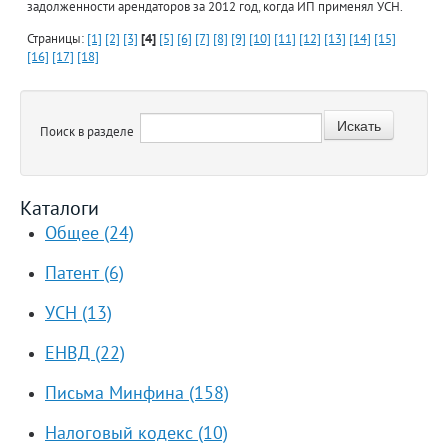
задолженности арендаторов за 2012 год, когда ИП применял УСН.
Страницы:
[1]
[2]
[3]
[4]
[5]
[6]
[7]
[8]
[9]
[10]
[11]
[12]
[13]
[14]
[15]
[16]
[17]
[18]
Поиск в разделе
Каталоги
Общее (24)
Патент (6)
УСН (13)
ЕНВД (22)
Письма Минфина (158)
Налоговый кодекс (10)