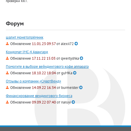
проверки ККТ.
Форум
шалит монетопрёмник
Обновление
11.01.23 09:57
от
alexii72
Кондомат IMC-4 Авангард
Обновление
17.11.22 15:03
от
qwertyshka
Помогите в выборе вейндингового кофе аппарата
Обновление
18.10.22 18:04
от
guMKa
Отзывы о компании «СмартВенд»
Обновление
14.09.22 16:34
от
burmeister
Финансирование вендингового бизнеса
Обновление
09.09.22 07:40
от
naruyi