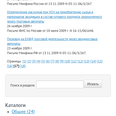
Письмо Минфина России от 13.11.2009 N 03-11-06/3/267
Определение расходов при УСН на приобретение сырья и
материалов, входящих в состав готового продукта, реализуемого
через торговые автоматы
26 ноября 2009 г.
Письмо ФНС по Москве от 18 июля 2009 г. N 16-15/061646
Перевод на ЕНВД торговой деятельности через вендинговые
автоматы
23 ноября 2009 г.
Письмо Минфина РФ от 13.11.2009 N 03-11-06/3/267.
Страницы:
[1]
[2]
[3]
[4]
[5]
[6]
[7]
[8]
[9]
[10]
[11]
[12]
[13]
[14]
[15]
[16]
[17]
[18]
Поиск в разделе
Каталоги
Общее (24)