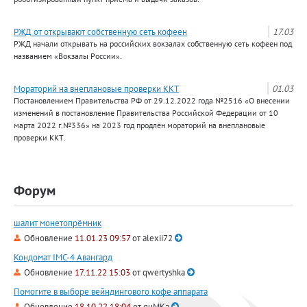
РЖД от открывают собственную сеть кофеен
17.03
РЖД начали открывать на российских вокзалах собственную сеть кофеен под
названием «Вокзалы России».
Мораторий на внеплановые проверки ККТ
01.03
Постановлением Правительства РФ от 29.12.2022 года №2516 «О внесении
изменений в постановление Правительства Российской Федерации от 10
марта 2022 г.№336» на 2023 год продлён мораторий на внеплановые
проверки ККТ.
Форум
шалит монетопрёмник
Обновление
11.01.23 09:57
от
alexii72
Кондомат IMC-4 Авангард
Обновление
17.11.22 15:03
от
qwertyshka
Помогите в выборе вейндингового кофе аппарата
Обновление
18.10.22 18:04
от
guMKa