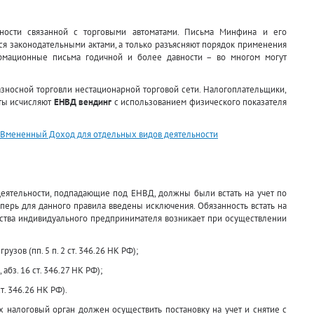
ности связанной с торговыми автоматами. Письма Минфина и его
ся законодательными актами, а только разъясняют порядок применения
ормационные письма годичной и более давности – во многом могут
азносной торговли нестационарной торговой сети. Налогоплательщики,
ты исчисляют
ЕНВД вендинг
с использованием физического показателя
а Вмененный Доход для отдельных видов деятельности
деятельности, подпадающие под ЕНВД, должны были встать на учет по
теперь для данного правила введены исключения. Обязанность встать на
ьства индивидуального предпринимателя возникает при осуществлении
узов (пп. 5 п. 2 ст. 346.26 НК РФ);
 абз. 16 ст. 346.27 НК РФ);
т. 346.26 НК РФ).
ых налоговый орган должен осуществить постановку на учет и снятие с