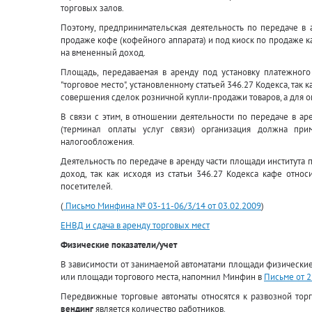
торговых залов.
Поэтому, предпринимательская деятельность по передаче в а
продаже кофе (кофейного аппарата) и под киоск по продаже 
на вмененный доход.
Площадь, передаваемая в аренду под установку платежного 
"торговое место", установленному статьей 346.27 Кодекса, так
совершения сделок розничной купли-продажи товаров, а для о
В связи с этим, в отношении деятельности по передаче в а
(терминал оплаты услуг связи) организация должна пр
налогообложения.
Деятельность по передаче в аренду части площади института 
доход, так как исходя из статьи 346.27 Кодекса кафе отно
посетителей.
(
Письмо Минфина № 03-11-06/3/14 от 03.02.2009
)
ЕНВД и сдача в аренду торговых мест
Физические показатели/учет
В зависимости от занимаемой автоматами площади физические
или площади торгового места, напомнил Минфин в
Письме от 
Передвижные торговые автоматы относятся к развозной тор
вендинг
является количество работников.