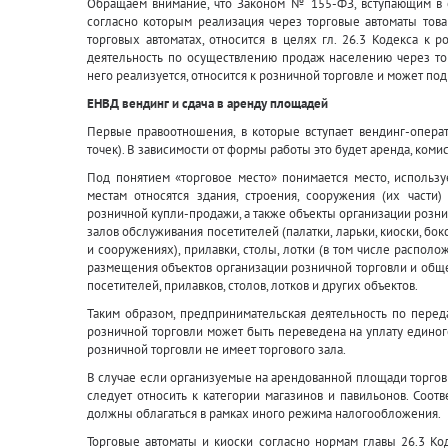
Обращаем внимание, что Законом № 155-ФЗ, вступающим в си
согласно которым реализация через торговые автоматы това
торговых автоматах, относится в целях гл. 26.3 Кодекса к 
деятельность по осуществлению продаж населению через тор
него реализуется, относится к розничной торговле и может п
ЕНВД вендинг и сдача в аренду площадей
Первые правоотношения, в которые вступает вендинг-опера
точек). В зависимости от формы работы это будет аренда, комис
Под понятием «торговое место» понимается место, использ
местам относятся здания, строения, сооружения (их части
розничной купли-продажи, а также объекты организации розни
залов обслуживания посетителей (палатки, ларьки, киоски, бок
и сооружениях), прилавки, столы, лотки (в том числе распол
размещения объектов организации розничной торговли и обще
посетителей, прилавков, столов, лотков и других объектов.
Таким образом, предпринимательская деятельность по перед
розничной торговли может быть переведена на уплату единого
розничной торговли не имеет торгового зала.
В случае если организуемые на арендованной площади торговы
следует относить к категории магазинов и павильонов. Соот
должны облагаться в рамках иного режима налогообложения.
Торговые автоматы и киоски согласно нормам главы 26.3 Ко