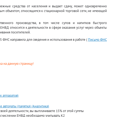
нежные средства от населения и выдает сдачу, может одновременно
овым объектом, относящимся к стационарной торговой сети, не имеющей
твенного производства, в том числе супов и напитков быстрого
 ЕНВД относится к деятельности в сфере оказания услуг через объекты
ивания посетителей.
5 ФНС направила для сведения и использования в работе (
Письмо ФНС
а на данную страницу!
х аппаратов)
 автоматы (памятка) (Аналитика)
 своей деятельности, вы выплачиваете 15% от этой суммы
и исчислении ЕНВД необходимо учитывать К2