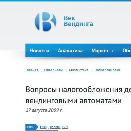
Новости
Аналитика
Маркет
Об
Главная
\
Материалы
\
Библиотека
\
Налоговая база
Вопросы налогообложения де
вендинговыми автоматами
27 августа 2009 г.
Тэги:
ЕНВД
,
налоги
,
УСН