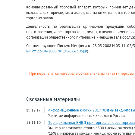
Комбинированный торговый аппарат, который принимает де
выдавать как горячие, так и холодные напитки, является торг
торговых залов.
Деятельность по реализации кулинарной продукции собс
приготовления, через торговые автоматы, в целях применения
организации общественного питания, не имеющие зала обслуж
Соответствующее Письмо Минфина от 28.03.2008 N 03-11-02/3
РФ от 22/04/2008 № ШС-6-3/305@
).
При перепечатке материала обязательна активная гиперссылк
Связанные материалы
19.12.17
Информационные киоски 2017 (Жизнь вендинговы
Развитие информационных киосков в России.
19.11.10
Порядок выплат ЕНВД при торговле через торговые
Вы не выплачиваете строго 4500 тысячи, за месяц
(15% считаются за каждый месяц), кроме того пр