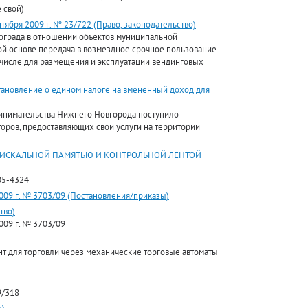
 свой)
ября 2009 г. № 23/722 (Право, законодательство)
ограда в отношении объектов муниципальной
ой основе передача в возмездное срочное пользование
 числе для размещения и эксплуатации вендинговых
тановление о едином налоге на вмененный доход для
ринимательства Нижнего Новгорода поступило
оров, предоставляющих свои услуги на территории
ФИСКАЛЬНОЙ ПАМЯТЬЮ И КОНТРОЛЬНОЙ ЛЕНТОЙ
05-4324
009 г. № 3703/09 (Постановления/приказы)
тво)
009 г. № 3703/09
 для торговли через механические торговые автоматы
9/318