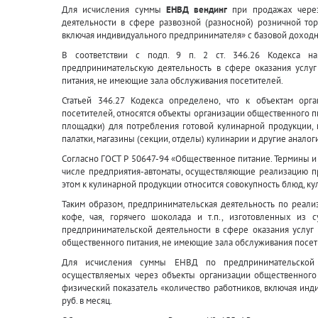
Для исчисления суммы
ЕНВД вендинг
при продажах через
деятельности в сфере развозной (разносной) розничной тор
включая индивидуального предпринимателя» с базовой доходн
В соответствии с подп. 9 п. 2 ст. 346.26 Кодекса на
предпринимательскую деятельность в сфере оказания услу
питания, не имеющие зала обслуживания посетителей.
Статьей 346.27 Кодекса определено, что к объектам ор
посетителей, относятся объекты организации общественного 
площадки) для потребления готовой кулинарной продукции, к
палатки, магазины (секции, отделы) кулинарии и другие анало
Согласно ГОСТ Р 50647-94 «Общественное питание. Термины и
числе предприятия-автоматы, осуществляющие реализацию п
этом к кулинарной продукции относится совокупность блюд, к
Таким образом, предпринимательская деятельность по реали
кофе, чая, горячего шоколада и т.п., изготовленных из 
предпринимательской деятельности в сфере оказания услуг
общественного питания, не имеющие зала обслуживания посет
Для исчисления суммы ЕНВД по предпринимательской д
осуществляемых через объекты организации общественного 
физический показатель «количество работников, включая инд
руб. в месяц.