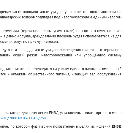
ренду части площади института для установки торгового автомата по
канцелярских товаров подпадает под налогообложение единым налогом
терминала (терминал оплаты услуг связи) не соответствует понятию
 как в данном случае, арендованная площадь будет использоваться не для
казания услуг по приему платежей.
ренду части площади института для размещения платежного терминала
именять общий режим налогообложения или упрощенную систему
под кафе также не переводится на уплату единого налога на вмененный
сится к объектам общественного питания, имеющим зал обслуживания
 показатели для исчисления ЕНВД установлены в виде торгового места
23/10/2008 № 03-11-05/254
.
говле, по которой физическим показателем в целях исчисления
ЕНВД