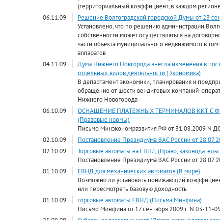
(территориальный коэффициент, в каждом регионе
06.11.09
Решение Волгоградской городской Думы от 23 сент
Установлено, что по решению администрации Волг
собственности может осуществляться на договорн
части объекта муниципального недвижимого в том
аппаратов
04.11.09
Дума Нижнего Новгорода внесла изменения в пос
отдельных видов деятельности (Экономика)
В департамент экономики, планирования и предп
обращение от шести вендиговых компаний-операт
Нижнего Новогорода
06.10.09
ОСНАЩЕНИЕ ПЛАТЕЖНЫХ ТЕРМИНАЛОВ ККТ С 
(Правовые нормы)
Письмо Минэкономразвития РФ от 31.08.2009 N Д
02.10.09
Постановление Президиума ВАС России от 28.07.2
02.10.09
Торговые автоматы на ЕВНД (Право, законодательс
Постановление Президиума ВАС России от 28.07.2
01.10.09
ЕВНД для механических автоматов (В мире)
Возможно ли установить понижающий коэффициент
или пересмотреть базовую доходность
01.10.09
торговые автоматы ЕВНД (Письма Минфина)
Письмо Минфина от 17 сентября 2009 г. N 03-11-0