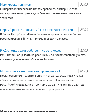
Маркировка напитков
31.03
Минпромторг предложил начать проводить эксперимент по
маркировке некоторых видов безалкогольных напитков в мае
этого года.
Первый роботизированный ПВЗ появился в России
23.03
В Санкт-Петербурге «Почта России» открыла первый в России
роботизированный пункт приема и выдачи заказов.
РЖД от открывают собственную сеть кофеен
17.03
РЖД начали открывать на российских вокзалах собственную сеть
кофеен под названием «Вокзалы России».
Мораторий на внеплановые проверки ККТ
01.03
Постановлением Правительства РФ от 29.12.2022 года №2516
«О внесении изменений в постановление Правительства
Российской Федерации от 10 марта 2022 г.№336» на 2023 год
продлён мораторий на внеплановые проверки ККТ.
Вендинговые аппараты