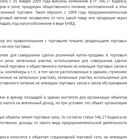
лу с 01 января 2009 года внесены изменения в ст. 346.27 Кодекса,
ров и (или) продукции общественного питания, изготовленной в этих
розничной торговле. Таким образом, с 2009 года предпринимательская
говый автомат независимо от того, какой товар или продукция через
одпадать под налогообложение в виде ЕНВД.
тор это правоотношения с торговыми точками (владельцами торговых
сия или поставка.
уемое для совершения сделок розничной купли-продажи. К торговым
) и (или) земельные участки, используемые для совершения сделок
чной торговли и общественного питания, не имеющие торговых залов и
сы, контейнеры и т.п., в том числе расположенные в зданиях, строениях
оженные на земельных участках), земельные участки, используемые для
ственного питания, не имеющих торговых залов и залов обслуживания
аче в аренду площадей в здании института для организации объектов
 налога на вмененный доход, но при условии, что объект организации
е объекты имеют торговые залы, то согласно статье 346.27 Кодекса их
ветственно, доходы от такого вида предпринимательской деятельности
декса относятся к объектам стационарной торговой сети, не имеющим