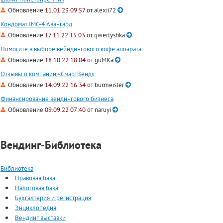
Обновление
11.01.23 09:57
от
alexii72
Кондомат IMC-4 Авангард
Обновление
17.11.22 15:03
от
qwertyshka
Помогите в выборе вейндингового кофе аппарата
Обновление
18.10.22 18:04
от
guMKa
Отзывы о компании «СмартВенд»
Обновление
14.09.22 16:34
от
burmeister
Финансирование вендингового бизнеса
Обновление
09.09.22 07:40
от
naruyi
Вендинг-Библиотека
Библиотека
Правовая база
Налоговая база
Бухгалтерия и регистрация
Энциклопедия
Вендинг выставки