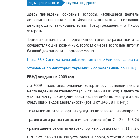
Роды деятельности:
служба поддержки
Здесь приведены основные вопросы, касающиеся деятель
департаментов в отличие от Федерального закона – не являют
действующего законодательства. Предупреждаем, что Инф
устареть.
Торговый автомат это – передвижное средство развозной и р
осуществляющие розничную, торговлю через торговые автома
базовой доходности – торговое место.
Глава 26.3.Система налогообложения в виде Единого налога н
Уточнение по некоторым терминам и определениям по ЕНВД
ЕВНД вендинг на 2009 год
До 2009 г. налогоплательщики, которые осуществляли виды 
месту ведения деятельности (п. 2 ст. 346.28 НК РФ). Однако 
учет по месту нахождения организации либо по месту жител
следующих видов деятельности (абз. 3 ст. 346.28 НК РФ):
- оказание автотранспортных услуг по перевозке пассажиров и гр
- развозная и разносная розничная торговля (пп. 7 п. 2 ст. 346.26,
- размещение рекламы на транспортных средствах (пп. 11 п. 2 с
В п. 3 ст. 346.28 НК РФ установлены сроки, в течение котор