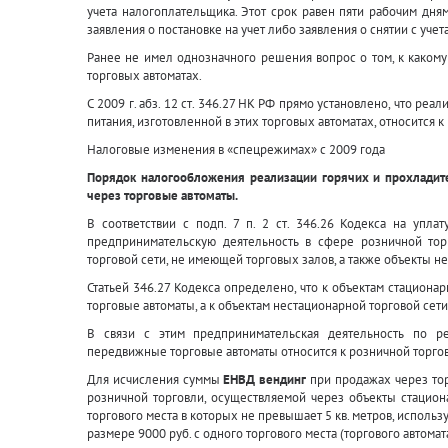
учета налогоплательщика. Этот срок равен пяти рабочим дням
заявления о постановке на учет либо заявления о снятии с учета
Ранее не имел однозначного решения вопрос о том, к какому
торговых автоматах.
С 2009 г. абз. 12 ст. 346.27 НК РФ прямо установлено, что ре
питания, изготовленной в этих торговых автоматах, относится к
Налоговые изменения в «спецрежимах» с 2009 года
Порядок налогообложения реализации горячих и прохладите
через торговые автоматы.
В соответствии с подп. 7 п. 2 ст. 346.26 Кодекса на упла
предпринимательскую деятельность в сфере розничной торг
торговой сети, не имеющей торговых залов, а также объекты н
Статьей 346.27 Кодекса определено, что к объектам стационар
торговые автоматы, а к объектам нестационарной торговой сет
В связи с этим предпринимательская деятельность по р
передвижные торговые автоматы относится к розничной торго
Для исчисления суммы
ЕНВД вендинг
при продажах через тор
розничной торговли, осуществляемой через объекты стациона
торгового места в которых не превышает 5 кв. метров, использ
размере 9000 руб. с одного торгового места (торгового автомата