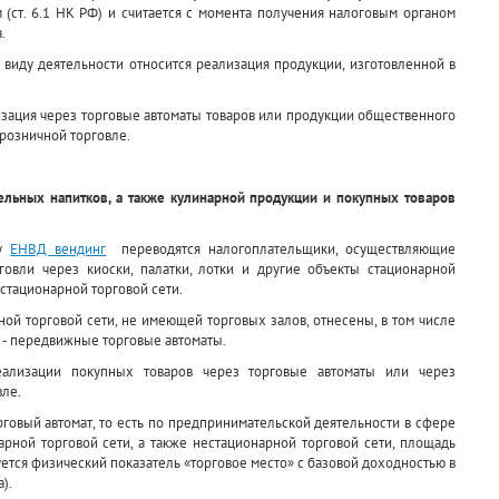
 (ст. 6.1 НК РФ) и считается с момента получения налоговым органом
.
 виду деятельности относится реализация продукции, изготовленной в
ализация через торговые автоматы товаров или продукции общественного
 розничной торговле.
льных напитков, а также кулинарной продукции и покупных товаров
ту
ЕНВД вендинг
переводятся налогоплательщики, осуществляющие
овли через киоски, палатки, лотки и другие объекты стационарной
естационарной торговой сети.
ной торговой сети, не имеющей торговых залов, отнесены, в том числе
и - передвижные торговые автоматы.
еализации покупных товаров через торговые автоматы или через
вле.
говый автомат, то есть по предпринимательской деятельности в сфере
рной торговой сети, а также нестационарной торговой сети, площадь
уется физический показатель «торговое место» с базовой доходностью в
).