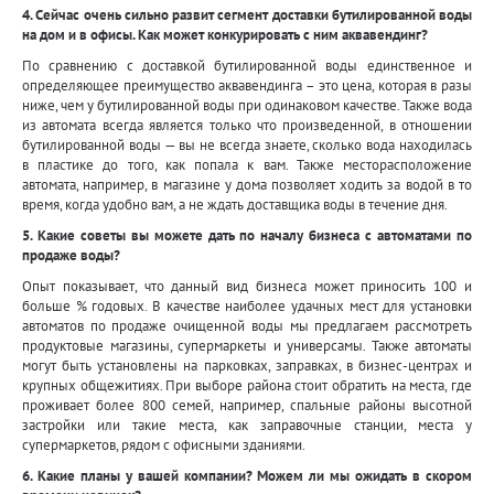
4. Сейчас очень сильно развит сегмент доставки бутилированной воды
на дом и в офисы. Как может конкурировать с ним аквавендинг?
По сравнению с доставкой бутилированной воды единственное и
определяющее преимущество аквавендинга – это цена, которая в разы
ниже, чем у бутилированной воды при одинаковом качестве. Также вода
из автомата всегда является только что произведенной, в отношении
бутилированной воды — вы не всегда знаете, сколько вода находилась
в пластике до того, как попала к вам. Также месторасположение
автомата, например, в магазине у дома позволяет ходить за водой в то
время, когда удобно вам, а не ждать доставщика воды в течение дня.
5. Какие советы вы можете дать по началу бизнеса с автоматами по
продаже воды?
Опыт показывает, что данный вид бизнеса может приносить 100 и
больше % годовых. В качестве наиболее удачных мест для установки
автоматов по продаже очищенной воды мы предлагаем рассмотреть
продуктовые магазины, супермаркеты и универсамы. Также автоматы
могут быть установлены на парковках, заправках, в бизнес-центрах и
крупных общежитиях. При выборе района стоит обратить на места, где
проживает более 800 семей, например, спальные районы высотной
застройки или такие места, как заправочные станции, места у
супермаркетов, рядом с офисными зданиями.
6. Какие планы у вашей компании? Можем ли мы ожидать в скором