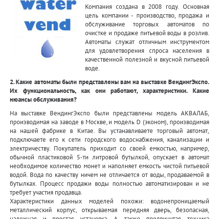
Компания создана в 2008 году. Основная
цель компании - производство, продажа и
обслуживание торговых автоматов по
очистке и продаже питьевой воды в розлив.
Автоматы служат отличным инструментом
для удовлетворения спроса населения в
качественной полезной и вкусной питьевой
воде.
2. Какие автоматы были представлены вам на выставке ВендингЭкспо.
Их функциональность, как они работают, характеристики. Какие
нюансы обслуживания?
На выставке ВендингЭкспо были представлены модель АКВАЛАБ,
производимая на заводе в Москве, и модель D (эконом), производимая
на нашей фабрике в Китае. Вы устанавливаете торговый автомат,
подключаете его к сети городского водоснабжения, канализации и
электричеству. Покупатель приходит со своей емкостью, например,
обычной пластиковой 5-ти литровой бутылкой, опускает в автомат
необходимое количество монет и наполняет емкость чистой питьевой
водой. Вода по качеству ничем не отличается от воды, продаваемой в
бутылках. Процесс продажи воды полностью автоматизирован и не
требует участия продавца.
Характеристики данных моделей похожи: водонепроницаемый
металлический корпус, открываемая передняя дверь, безопасная,
надежная и простая установка. А также продвинутая техника