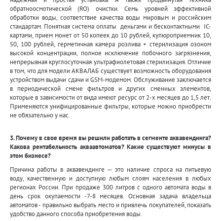
обратноосмотической (RO) очистки. Семь уровней эффективной
обработки воды, соответствие качества воды мировым и российским
стандартам. Понятная система оплаты деньгами и бесконтактными IC-
картами, прием монет от 50 копеек до 10 рублей, купюроприемник 10,
50, 100 рублей, герметичная камера розлива + стерилизация озоном
высокой концентрации, полное исключение побочного загрязнения,
непрерывная круглосуточная ультрафиолетовая стерилизация. Отличие
в том, что для модели АКВАЛАБ существует возможность оборудования
устройством выдачи сдачи и GSM-модемом. Обслуживание заключается
в периодической смене фильтров и других сменных элементов,
которые в зависимости от вида имеют ресурс от 2-х месяцев до 1,5 лет.
Применяются унифицированные фильтры, которые можно приобрести
не обязательно у нас.
3. Почему в свое время вы решили работать в сегменте аквавендинга?
Какова рентабельность акваавтоматов? Какие существуют минусы в
этом бизнесе?
Причина работы в аквавендинге — это наличие спроса на питьевую
воду, качественную и доступную любым слоям населения в любых
регионах России. При продаже 300 литров с одного автомата воды в
день срок окупаемости -7-8 месяцев. Основная задача владельца
автоматов - правильно выбрать место и привлечь покупателей, показать
удобство данного способа приобретения воды.