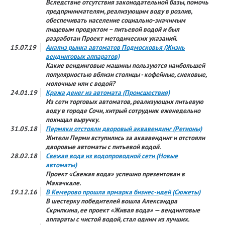
Вследствие отсутствия законодательной базы, помочь
предпринимателям, реализующим воду в розлив,
обеспечивать население социально-значимым
пищевым продуктом – питьевой водой и был
разработан Проект методических указаний.
15.07.19
Анализ рынка автоматов Подмосковья (Жизнь
вендинговых аппаратов)
Какие вендинговые машины пользуются наибольшей
популярностью вблизи столицы - кофейные, снековые,
молочные или с водой?
24.01.19
Кража денег из автомата (Происшествия)
Из сети торговых автоматов, реализующих питьевую
воду в городе Сочи, хитрый сотрудник еженедельно
похищал выручку.
31.05.18
Пермяки отстояли дворовый аквавендинг (Регионы)
Жители Перми вступились за аквавендинг и отстояли
дворовые автоматы с питьевой водой.
28.02.18
Свежая вода из водопроводной сети (Новые
автоматы)
Проект «Свежая вода» успешно презентован в
Махачкале.
19.12.16
В Кемерово прошла ярмарка бизнес-идей (Сюжеты)
В шестерку победителей вошла Александра
Скрипкина, ее проект «Живая вода» — вендинговые
аппараты с чистой водой, стал одним из лучших.