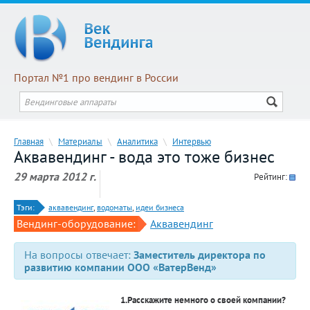
Портал №1 про вендинг в России
Главная
\
Материалы
\
Аналитика
\
Интервью
Аквавендинг - вода это тоже бизнес
29 марта 2012 г.
Рейтинг:
Тэги:
аквавендинг
,
водоматы
,
идеи бизнеса
Вендинг-оборудование:
Аквавендинг
На вопросы отвечает:
Заместитель директора по
развитию компании ООО «ВатерВенд»
1.Расскажите немного о своей компании?