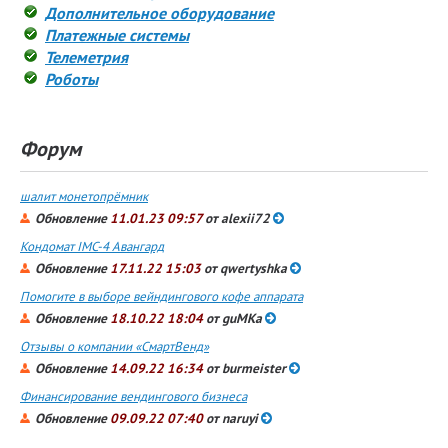
Дополнительное оборудование
Платежные системы
Телеметрия
Роботы
Форум
шалит монетопрёмник
Обновление
11.01.23 09:57
от
alexii72
Кондомат IMC-4 Авангард
Обновление
17.11.22 15:03
от
qwertyshka
Помогите в выборе вейндингового кофе аппарата
Обновление
18.10.22 18:04
от
guMKa
Отзывы о компании «СмартВенд»
Обновление
14.09.22 16:34
от
burmeister
Финансирование вендингового бизнеса
Обновление
09.09.22 07:40
от
naruyi