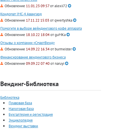
Обновление
11.01.23 09:57
от
alexii72
Кондомат IMC-4 Авангард
Обновление
17.11.22 15:03
от
qwertyshka
Помогите в выборе вейндингового кофе аппарата
Обновление
18.10.22 18:04
от
guMKa
Отзывы о компании «СмартВенд»
Обновление
14.09.22 16:34
от
burmeister
Финансирование вендингового бизнеса
Обновление
09.09.22 07:40
от
naruyi
Вендинг-Библиотека
Библиотека
Правовая база
Налоговая база
Бухгалтерия и регистрация
Энциклопедия
Вендинг выставки