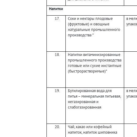
Напитки
17.
Соки и нектары плодовые
в мел
(фруктовые) и овощные
упако
натуральные промышленного
производства *
18.
Напитки витаминизированные
промышленного производства
готовые или сухие инстантные
(быстрорастворимые)*
19.
Бутилированная вода для
в мел
питья – минеральная питьевая,
упако
негазированная и
слабогазированная
20.
Чай, какао или кофейный
напиток, напиток шиповника