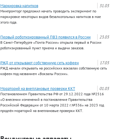
Маркировка напитков
31.03
Минпромторг предложил начать проводить эксперимент по
маркировке некоторых видов безалкогольных напитков в мае
этого года.
Первый роботизированный ПВЗ появился в России
23.03
В Санкт-Петербурге «Почта России» открыла первый в России
роботизированный пункт приема и выдачи заказов.
РЖД от открывают собственную сеть кофеен
17.03
РЖД начали открывать на российских вокзалах собственную сеть
кофеен под названием «Вокзалы России».
Мораторий на внеплановые проверки ККТ
01.03
Постановлением Правительства РФ от 29.12.2022 года №2516
«О внесении изменений в постановление Правительства
Российской Федерации от 10 марта 2022 г.№336» на 2023 год
продлён мораторий на внеплановые проверки ККТ.
Вендинговые аппараты