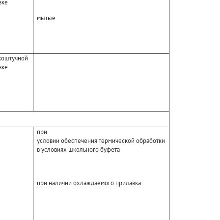
вке
мытые
коштучной
вке
при
условии обеспечения термической обработки
в условиях школьного буфета
при наличии охлаждаемого прилавка