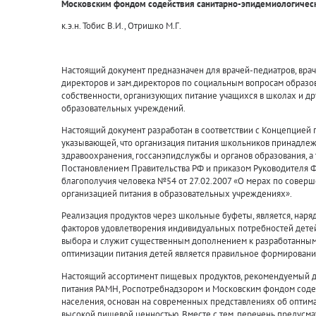
Московским фондом содействия санитарно-эпидемиологичес
к.э.н. Тобис В.И., Отришко М.Г.
Настоящий документ предназначен для врачей-педиатров, врач
директоров и зам.директоров по социальным вопросам образ
собственности, организующих питание учащихся в школах и др
образовательных учреждений.
Настоящий документ разработан в соответствии с Концепцией 
указывающей, что организация питания школьников принадлеж
здравоохранения, госсанэпидслужбы и органов образования, а
Постановлением Правительства РФ и приказом Руководителя Ф
благополучия человека №54 от 27.02.2007 «О мерах по совер
организацией питания в образовательных учреждениях».
Реализация продуктов через школьные буфеты, является, наря
факторов удовлетворения индивидуальных потребностей детей
выбора и служит существенным дополнением к разработанным м
оптимизации питания детей является правильное формировани
Настоящий ассортимент пищевых продуктов, рекомендуемый д
питания РАМН, Роспотребнадзором и Московским фондом соде
населения, основан на современных представлениях об оптим
высокой пищевой ценностью. Вместе с тем, перечень предусма