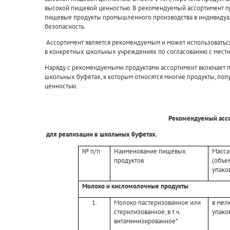
высокой пищевой ценностью. В рекомендуемый ассортимент п
пищевые продукты промышленного производства в индивидуал
безопасность.
Ассортимент является рекомендуемым и может использоваться
в конкретных школьных учреждениях по согласованию с мест
Наряду с рекомендуемыми продуктами ассортимент включает 
школьных буфетах, к которым относятся многие продукты, по
ценностью.
Рекомендуемый асс
для реализации в школьных буфетах.
№ п/п
Наименование пищевых
Масса
продуктов
(объе
упако
Молоко и кисломолочные продукты
1.
Молоко пастеризованное или
в мел
стерилизованное, в т.ч.
упако
витаминизированное*