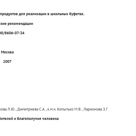
родуктов для реализации в школьных буфетах.
ские рекомендации
0/8606-07-34
Москва
2007
кова Л.Ю., Димитриева С.А., к.м.н. Копытько М.В., Ларионова З.Г.
бителей и благополучия человека