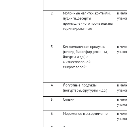
2.
Молочные напитки, коктейли,
в мел
пудинги, десерты
упако
промышленного производства
термизированные
3.
Кисломолочные продукты
в мел
(кефир, биокефир, ряженка,
упако
йогурты и др.) с
жизнеспособной
микрофлорой*
4.
Йогуртные продукты
в мел
(йогуртеры, фругурты и др.)
упако
5.
Сливки
в мел
упако
6.
Мороженое в ассортименте
в мел
упако