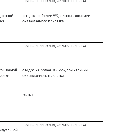
при наличии охлаждаемого прилавка
ционной
с м.д.ж. не более 9%, с использованием
вке
охлаждаемого прилавка
при наличии охлаждаемого прилавка
коштучной
с м.д.ж. не более 30-35%, при наличии
совке
охлаждаемого прилавка
мытые
при наличии охлаждаемого прилавка
идуальной