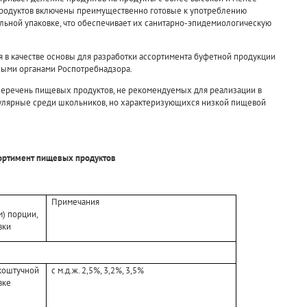
родуктов включены преимущественно готовые к употреблению
ьной упаковке, что обеспечивает их санитарно-эпидемиологическую
 в качестве основы для разработки ассортимента буфетной продукции
ными органами Роспотребнадзора.
перечень пищевых продуктов, не рекомендуемых для реализации в
пулярные среди школьников, но характеризующихся низкой пищевой
ортимент пищевых продуктов
Примечания
м) порции,
вки
коштучной
с м.д.ж. 2,5%, 3,2%, 3,5%
вке