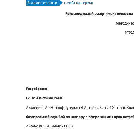
Роды деятельности:
служба поддержки
Рекомендуемый ассортимент пищевых п
Методиче
№010
Разработано:
ГУ НИИ питания РАМН
Академик РАМН, проф. Тутельян В.А., проф. Конь И.Я., к.м.н. Вол
Федеральной службой по надзору в сфере защиты прав потре
Аксенова О.И., Яновская Г.В.