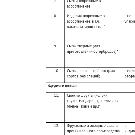
7.
Сырки творожные в
ассортименте
8.
Изделия творожные в
в пор
ассортименте, в т.ч.
упако
витаминизированные*
9.
Сыры твердые (для
приготовления бутербродов)*
10.
Сыры плавленые (неострых
в мел
сортов, без специй)
расфа
Фрукты и овощи
11.
Свежие фрукты (яблоки,
груши, мандарины, апельсины,
бананы, киви и др.)*
12.
Фруктовые и овощные салаты
в
промышленного производства
индив