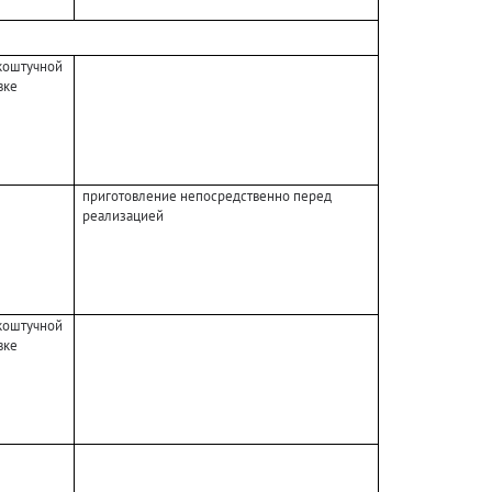
коштучной
вке
приготовление непосредственно перед
реализацией
коштучной
вке