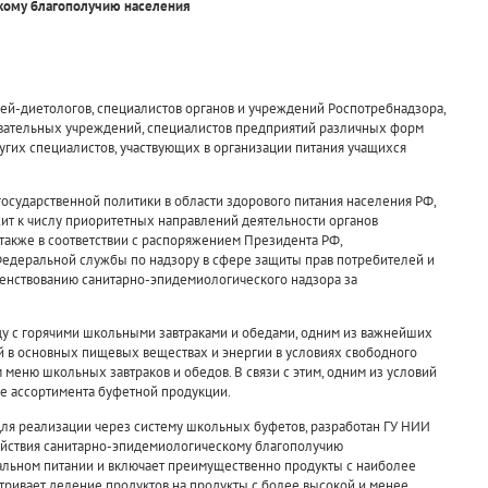
кому благополучию населения
ей-диетологов, специалистов органов и учреждений Роспотребнадзора,
овательных учреждений, специалистов предприятий различных форм
угих специалистов, участвующих в организации питания учащихся
государственной политики в области здорового питания населения РФ,
ит к числу приоритетных направлений деятельности органов
 также в соответствии с распоряжением Президента РФ,
едеральной службы по надзору в сфере защиты прав потребителей и
шенствованию санитарно-эпидемиологического надзора за
ду с горячими школьными завтраками и обедами, одним из важнейших
 в основных пищевых веществах и энергии в условиях свободного
еню школьных завтраков и обедов. В связи с этим, одним из условий
е ассортимента буфетной продукции.
ля реализации через систему школьных буфетов, разработан ГУ НИИ
йствия санитарно-эпидемиологическому благополучию
альном питании и включает преимущественно продукты с наиболее
тривает деление продуктов на продукты с более высокой и менее