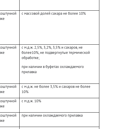
коштучной
с массовой долей сахара не более 10%
вке
коштучной
с м.д.ж. 2,5%, 3,2%, 3,5% и сахаров, не
вке
более10%, не подвергнутые термической
обработке;
при наличии в буфетах охлаждаемого
прилавка
коштучной
с м.д.ж. не более 3,5% и сахаров не более
вке
10%
коштучной
с м.д.ж. 10%
вке
коштучной
при наличии охлаждаемого прилавка
вке