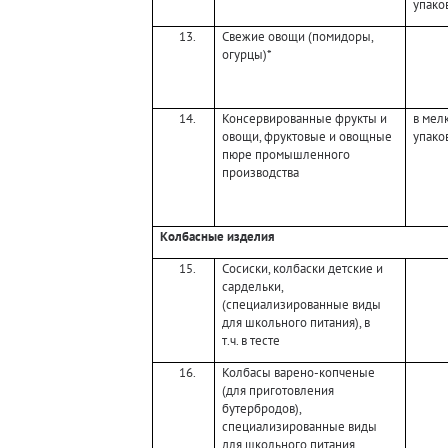
упако
13.
Свежие овощи (помидоры,
огурцы)*
14.
Консервированные фрукты и
в мел
овощи, фруктовые и овощные
упако
пюре промышленного
производства
Колбасные изделия
15.
Сосиски, колбаски детские и
сардельки,
(специализированные виды
для школьного питания), в
т.ч. в тесте
16.
Колбасы варено-копченые
(для приготовления
бутербродов),
специализированные виды
для школьного питания