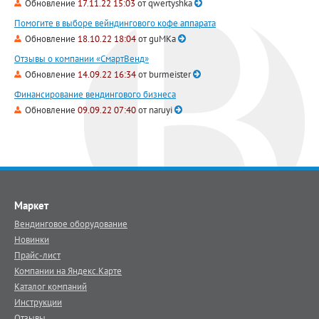
Обновление
17.11.22 15:03
от
qwertyshka
Помогите в выборе вейндингового кофе аппарата
Обновление
18.10.22 18:04
от
guMKa
Отзывы о компании «СмартВенд»
Обновление
14.09.22 16:34
от
burmeister
Финансирование вендингового бизнеса
Обновление
09.09.22 07:40
от
naruyi
Маркет
Вендинговое оборудование
Новинки
Прайс-лист
Компании на Яндекс.Карте
Каталог компаний
Инструкции
Отзывы