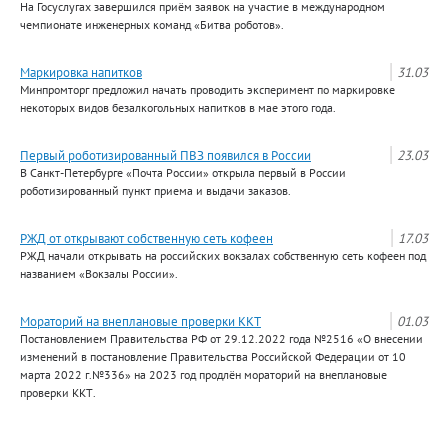
На Госуслугах завершился приём заявок на участие в международном
чемпионате инженерных команд «Битва роботов».
Маркировка напитков
31.03
Минпромторг предложил начать проводить эксперимент по маркировке
некоторых видов безалкогольных напитков в мае этого года.
Первый роботизированный ПВЗ появился в России
23.03
В Санкт-Петербурге «Почта России» открыла первый в России
роботизированный пункт приема и выдачи заказов.
РЖД от открывают собственную сеть кофеен
17.03
РЖД начали открывать на российских вокзалах собственную сеть кофеен под
названием «Вокзалы России».
Мораторий на внеплановые проверки ККТ
01.03
Постановлением Правительства РФ от 29.12.2022 года №2516 «О внесении
изменений в постановление Правительства Российской Федерации от 10
марта 2022 г.№336» на 2023 год продлён мораторий на внеплановые
проверки ККТ.