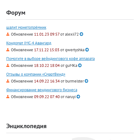
Форум
шалит монетопрёмник
Обновление
11.01.23 09:57
от
alexii72
Кондомат IMC-4 Авангард
Обновление
17.11.22 15:03
от
qwertyshka
Помогите в выборе вейндингового кофе аппарата
Обновление
18.10.22 18:04
от
guMKa
Отзывы о компании «СмартВенд»
Обновление
14.09.22 16:34
от
burmeister
Финансирование вендингового бизнеса
Обновление
09.09.22 07:40
от
naruyi
Энциклопедия