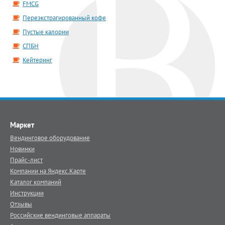
FMCG
Переэкстрагированный кофе
Пустые калории
СПБН
Кейтеринг
Маркет
Вендинговое оборудование
Новинки
Прайс-лист
Компании на Яндекс.Карте
Каталог компаний
Инструкции
Отзывы
Российские вендинговые аппараты