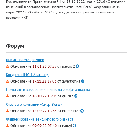
Постановлением Правительства РФ от 29.12.2022 года №2516 «О внесении
изменений в постановление Правительства Российской Федерации от 10
марта 2022 г.№336» на 2023 год продлён мораторий на внеплановые
проверки ККТ.
Форум
шалит монетопрёмник
Обновление
11.01.23 09:57
от
alexii72
Кондомат IMC-4 Авангард
Обновление
17.11.22 15:03
от
qwertyshka
Помогите в выборе вейндингового кофе аппарата
Обновление
18.10.22 18:04
от
guMKa
Отзывы о компании «СмартВенд»
Обновление
14.09.22 16:34
от
burmeister
Финансирование вендингового бизнеса
Обновление
09.09.22 07:40
от
naruyi