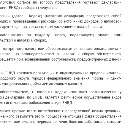
логовых органов по вопросу представления "нулевых" деклараций
алее - ЕНВД) сообщает следующее.
рации (далее - Кодекс) налоговая декларация представляет собой
дах и произведенных расходах, об источниках доходов, о налоговой
 о других данных, связанных с исчислением и уплатой налога.
оплательщиком по каждому налогу, подлежащему уплате этим
ьством о налогах и сборах.
е конкретного налога или сбора возлагается на налогоплательщика и
новленных законодательством о налогах и сборах обстоятельств,
кращается при возникновении обстоятельств, предусмотренных данной
ками ЕНВД являются организации и индивидуальные предприниматели,
родского округа, городов федерального значения Москвы и Санкт-
скую деятельность, облагаемую единым налогом.
бстоятельством, с которым Кодекс связывает возникновение у
ой декларации по ЕНВД, является фактическое осуществление видов
ие системы налогообложения в виде ЕНВД.
полагает прежде всего потребление с определенной целью трудовых,
онечного результата этого процесса не отрицает факта осуществления
 течение длительного периода времени, болезнь работника, с которым