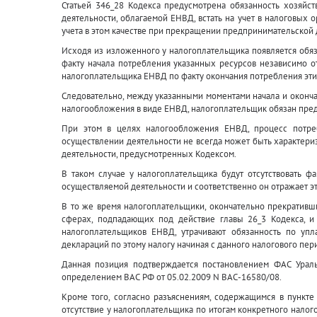
Статьей 346_28 Кодекса предусмотрена обязанность хозяйс
деятельности, облагаемой ЕНВД, встать на учет в налоговых о
учета в этом качестве при прекращении предпринимательской 
Исходя из изложенного у налогоплательщика появляется обяз
факту начала потребления указанных ресурсов независимо от
налогоплательщика ЕНВД по факту окончания потребления эти
Следовательно, между указанными моментами начала и оконч
налогообложения в виде ЕНВД, налогоплательщик обязан пред
При этом в целях налогообложения ЕНВД, процесс потре
осуществлении деятельности не всегда может быть характери
деятельности, предусмотренных Кодексом.
В таком случае у налогоплательщика будут отсутствовать ф
осуществляемой деятельности и соответственно он отражает эт
В то же время налогоплательщики, окончательно прекративш
сферах, подпадающих под действие главы 26_3 Кодекса, и 
налогоплательщиков ЕНВД, утрачивают обязанность по упл
деклараций по этому налогу начиная с данного налогового пер
Данная позиция подтверждается постановлением ФАС Ураль
определением ВАС РФ от 05.02.2009 N ВАС-16580/08.
Кроме того, согласно разъяснениям, содержащимся в пункт
отсутствие у налогоплательщика по итогам конкретного налог