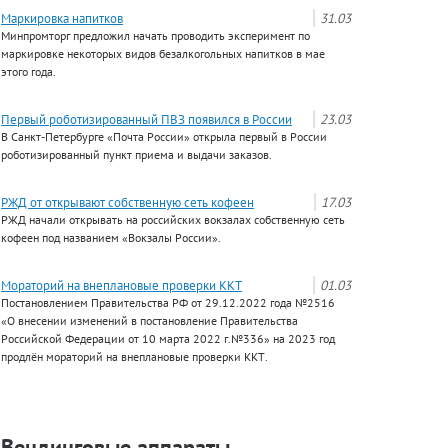
Маркировка напитков
31.03
Минпромторг предложил начать проводить эксперимент по
маркировке некоторых видов безалкогольных напитков в мае
этого года.
Первый роботизированный ПВЗ появился в России
23.03
В Санкт-Петербурге «Почта России» открыла первый в России
роботизированный пункт приема и выдачи заказов.
РЖД от открывают собственную сеть кофеен
17.03
РЖД начали открывать на российских вокзалах собственную сеть
кофеен под названием «Вокзалы России».
Мораторий на внеплановые проверки ККТ
01.03
Постановлением Правительства РФ от 29.12.2022 года №2516
«О внесении изменений в постановление Правительства
Российской Федерации от 10 марта 2022 г.№336» на 2023 год
продлён мораторий на внеплановые проверки ККТ.
Вендинговые аппараты