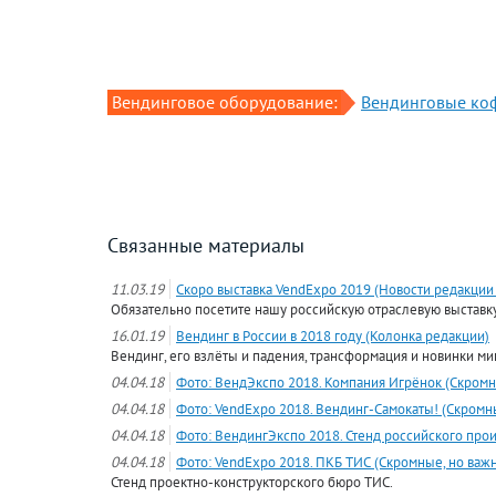
Вендинговое оборудование:
Вендинговые ко
Связанные материалы
11.03.19
Скоро выставка VendExpo 2019 (Новости редакции
Обязательно посетите нашу российскую отраслевую выставку,
16.01.19
Вендинг в России в 2018 году (Колонка редакции)
Вендинг, его взлёты и падения, трансформация и новинки ми
04.04.18
Фото: ВендЭкспо 2018. Компания Игрёнок (Скромн
04.04.18
Фото: VendExpo 2018. Вендинг-Самокаты! (Скромн
04.04.18
Фото: ВендингЭкспо 2018. Стенд российского пр
04.04.18
Фото: VendExpo 2018. ПКБ ТИС (Скромные, но важ
Стенд проектно-конструкторского бюро ТИС.