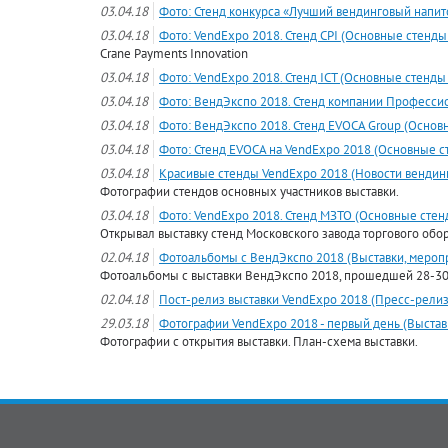
03.04.18
Фото: Стенд конкурса «Лучший вендинговый напито
03.04.18
Фото: VendExpo 2018. Стенд CPI (Основные стенды 
Crane Payments Innovation
03.04.18
Фото: VendExpo 2018. Стенд ICT (Основные стенды 
03.04.18
Фото: ВендЭкспо 2018. Стенд компании Професси
03.04.18
Фото: ВендЭкспо 2018. Стенд EVOCA Group (Основ
03.04.18
Фото: Стенд EVOCA на VendExpo 2018 (Основные с
03.04.18
Красивые стенды VendExpo 2018 (Новости вендин
Фотографии стендов основных участников выставки.
03.04.18
Фото: VendExpo 2018. Стенд МЗТО (Основные стен
Открывал выставку стенд Московского завода торгового обо
02.04.18
Фотоальбомы с ВендЭкспо 2018 (Выставки, мероп
Фотоальбомы с выставки ВендЭкспо 2018, прошедшей 28-30 
02.04.18
Пост-релиз выставки VendExpo 2018 (Пресс-рели
29.03.18
Фотографии VendExpo 2018 - первый день (Выстав
Фотографии с открытия выставки. План-схема выставки.