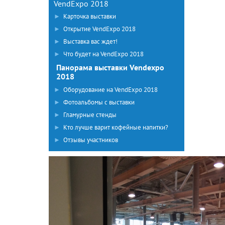
VendExpo 2018
►
Карточка выставки
►
Открытие VendExpo 2018
►
Выставка вас ждет!
►
Что будет на VendExpo 2018
Панорама выставки Vendexpo
2018
►
Оборудование на VendExpo 2018
►
Фотоальбомы с выставки
►
Гламурные стенды
►
Кто лучше варит кофейные напитки?
►
Отзывы участников