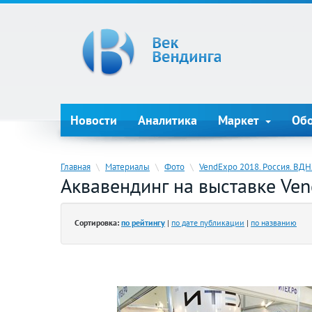
Новости
Аналитика
Маркет
Об
Главная
\
Материалы
\
Фото
\
VendExpo 2018. Россия. ВД
Аквавендинг на выставке Ve
Сортировка:
по рейтингу
|
по дате публикации
|
по названию