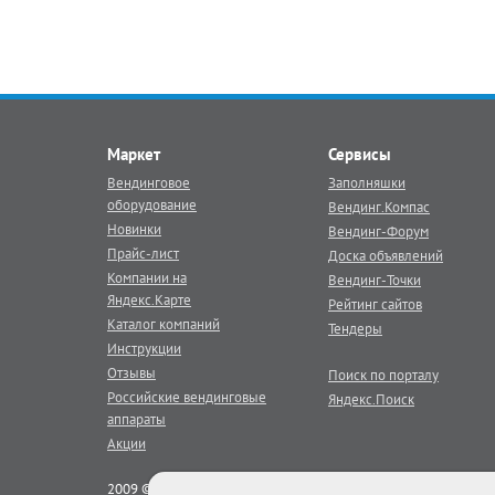
Маркет
Сервисы
Вендинговое
Заполняшки
оборудование
Вендинг.Компас
Новинки
Вендинг-Форум
Прайс-лист
Доска объявлений
Компании на
Вендинг-Точки
Яндекс.Карте
Рейтинг сайтов
Каталог компаний
Тендеры
Инструкции
Отзывы
Поиск по порталу
Российские вендинговые
Яндекс.Поиск
аппараты
Акции
2009 © Век Вендинга - тематический
вендинг
портал