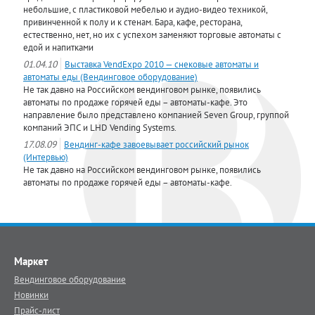
небольшие, с пластиковой мебелью и аудио-видео техникой,
привинченной к полу и к стенам. Бара, кафе, ресторана,
естественно, нет, но их с успехом заменяют торговые автоматы с
едой и напитками
01.04.10
Выставка VendExpo 2010 — снековые автоматы и
автоматы еды (Вендинговое оборудование)
Не так давно на Российском вендинговом рынке, появились
автоматы по продаже горячей еды – автоматы-кафе. Это
направление было представлено компанией Seven Group, группой
компаний ЭПС и LHD Vending Systems.
17.08.09
Вендинг-кафе завоевывает российский рынок
(Интервью)
Не так давно на Российском вендинговом рынке, появились
автоматы по продаже горячей еды – автоматы-кафе.
Маркет
Вендинговое оборудование
Новинки
Прайс-лист