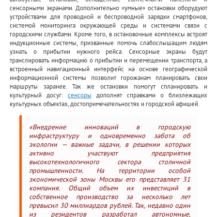
сенсорными экранами. Дополнительно «умные» остановки оборудуют
устройствами для проводной и беспроводной зарядки смартфонов,
системой мониторинга окружающей среды и системами связи с
городскими службами. Кроме того, в остановочные комплексы встроят
индукционные системы, призванные помочь слабослышащим людям
узнать о прибытии нужного рейса. Сенсорные экраны будут
транслировать информацию о прибытии и перемещении транспорта, а
встроенный навигационный интерфейс на основе географической
информационной системы позволит горожанам планировать свои
маршруты заранее. Так же остановки помогут спланировать и
культурный досуг:
сенсоры
дополнят справками о близлежащих
культурных объектах, достопримечательностях и городской афишей.
«Внедрение инноваций в городскую
инфраструктуру и одновременно забота об
экологии — важные задачи, в решении которых
активно участвуют предприятия
высокотехнологичного сектора столичной
промышленности. На территории особой
экономической зоны Москвы его представляет 31
компания. Общий объем их инвестиций в
собственное производство за несколько лет
превысил 30 миллиардов рублей. Так, недавно один
из резидентов разработал автономные,