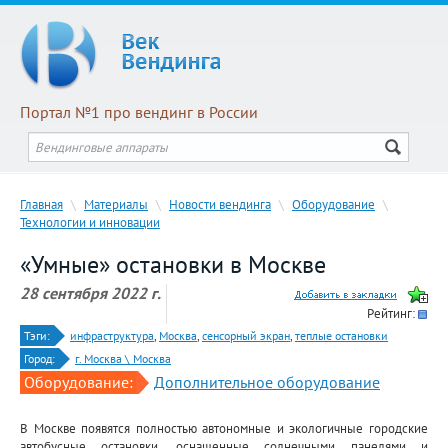
Портал №1 про вендинг в России
Главная
\
Материалы
\
Новости вендинга
\
Оборудование
\
Технологии и инновации
«Умные» остановки в Москве
28 сентября 2022 г.
Рейтинг:
Тэги:
инфраструктура
,
Москва
,
сенсорный экран
,
теплые остановки
Город:
г. Москва \ Москва
Оборудование:
Дополнительное оборудование
В Москве появятся полностью автономные и экологичные городские
автобусные остановки, оснащенные солнечными панелями и