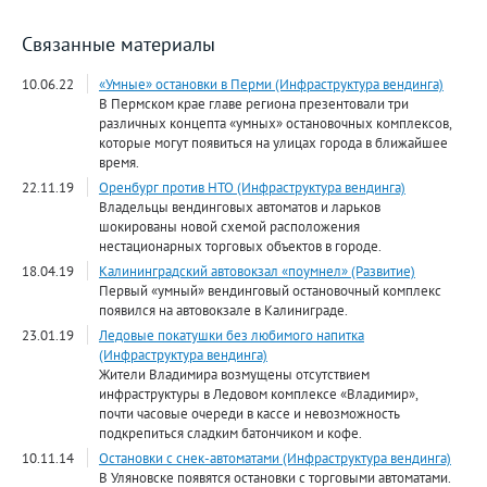
Связанные материалы
10.06.22
«Умные» остановки в Перми (Инфраструктура вендинга)
В Пермском крае главе региона презентовали три
различных концепта «умных» остановочных комплексов,
которые могут появиться на улицах города в ближайшее
время.
22.11.19
Оренбург против НТО (Инфраструктура вендинга)
Владельцы вендинговых автоматов и ларьков
шокированы новой схемой расположения
нестационарных торговых объектов в городе.
18.04.19
Калининградский автовокзал «поумнел» (Развитие)
Первый «умный» вендинговый остановочный комплекс
появился на автовокзале в Калиниграде.
23.01.19
Ледовые покатушки без любимого напитка
(Инфраструктура вендинга)
Жители Владимира возмущены отсутствием
инфраструктуры в Ледовом комплексе «Владимир»,
почти часовые очереди в кассе и невозможность
подкрепиться сладким батончиком и кофе.
10.11.14
Остановки с снек-автоматами (Инфраструктура вендинга)
В Уляновске появятся остановки с торговыми автоматами.