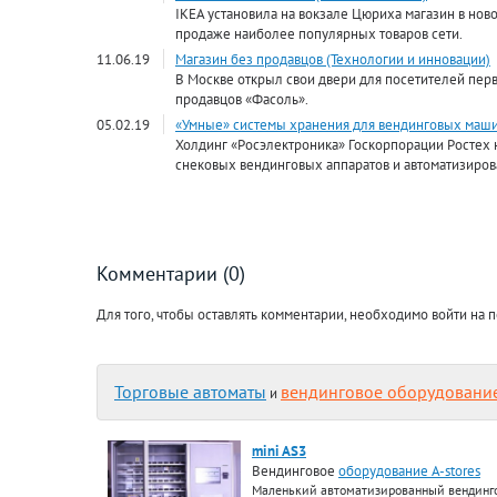
IKEA установила на вокзале Цюриха магазин в нов
продаже наиболее популярных товаров сети.
11.06.19
Магазин без продавцов (Технологии и инновации)
В Москве открыл свои двери для посетителей пер
продавцов «Фасоль».
05.02.19
«Умные» системы хранения для вендинговых маши
Холдинг «Росэлектроника» Госкорпорации Ростех 
снековых вендинговых аппаратов и автоматизиро
Комментарии (0)
Для того, чтобы оставлять комментарии, необходимо войти на п
Торговые автоматы
вендинговое оборудовани
и
mini AS3
Вендинговое
оборудование A-stores
Маленький автоматизированный вендинго