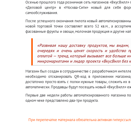
Осенью прошлого года розничная сеть магазинов «ВкусВилл» 
«Деловой центр» в «Москва-Сити» новый для себя ф
самообслуживания.
После успешного окончания пилота новый автоматизированный 
новой торговой точки составляет всего 52 кв.м., а ассорти
фасованные фрукты и овощи, молочная продукция и другие нап
«Развивая нашу доставку продуктов, мы видим,
очередях и очень ценят скорость и удобство п
оплатой — тренд, который вызывает все больше и
микромаркетами и лидер проекта «ВкусВилл без к
Магазин был создан в сотрудничестве с разработчиком интелле
необходимо отсканировать QR-код в приложении магазина,
достаточно просто взять с полки нужные товары, сложить их в
автоматически. Продавцы будут посещать новый «ВкусВилл» еж
Первые две недели работы автоматизированного магазина пок
одном чеке представлено два-три продукта.
При перепечатке материала обязательна активная гиперссылк