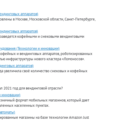
вендинговых аппаратов)
влены в Москве, Московской области, Санкт-Петербурге,
ендинговых аппаратов)
обзаведется кофейными и снековыми вендинговыми
рудования (Технологии и инновации)
 кофейных и вендинговых аппаратов, роботизированных
стью инфраструктуры нового кластера «Ломоносов».
динговых аппаратов)
ода увеличила своё количество снековых и кофейных
ал 2021 год для вендинговой отрасли?
 инновации)
зничный формат мобильных магазинов, который дает
даленных населенных пунктах.
автоматы)
ированные магазины на базе технологии Amazon Just