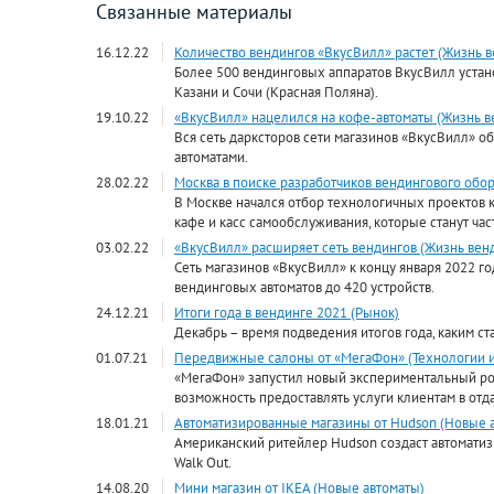
Связанные материалы
16.12.22
Количество вендингов «ВкусВилл» растет (Жизнь 
Более 500 вендинговых аппаратов ВкусВилл устано
Казани и Сочи (Красная Поляна).
19.10.22
«ВкусВилл» нацелился на кофе-автоматы (Жизнь в
Вся сеть дарксторов сети магазинов «ВкусВилл» 
автоматами.
28.02.22
Москва в поиске разработчиков вендингового обо
В Москве начался отбор технологичных проектов
кафе и касс самообслуживания, которые станут ча
03.02.22
«ВкусВилл» расширяет сеть вендингов (Жизнь вен
Сеть магазинов «ВкусВилл» к концу января 2022 г
вендинговых автоматов до 420 устройств.
24.12.21
Итоги года в вендинге 2021 (Рынок)
Декабрь – время подведения итогов года, каким ст
01.07.21
Передвижные салоны от «МегаФон» (Технологии и
«МегаФон» запустил новый экспериментальный ро
возможность предоставлять услуги клиентам в от
18.01.21
Автоматизированные магазины от Hudson (Новые 
Американский ритейлер Hudson создаст автоматиз
Walk Out.
14.08.20
Мини магазин от IKEA (Новые автоматы)