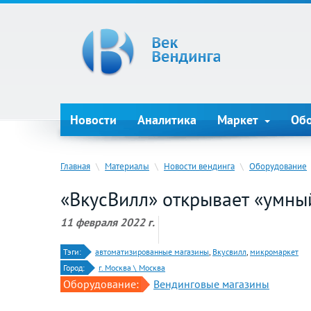
Новости
Аналитика
Маркет
Об
Главная
\
Материалы
\
Новости вендинга
\
Оборудование
«ВкусВилл» открывает «умны
11 февраля 2022 г.
Тэги:
автоматизированные магазины
,
Вкусвилл
,
микромаркет
Город:
г. Москва \ Москва
Оборудование:
Вендинговые магазины