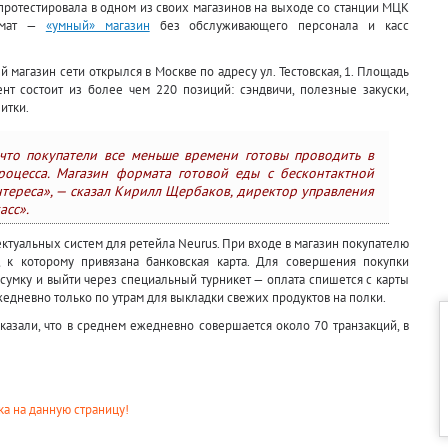
протестировала в одном из своих магазинов на выходе со станции МЦК
ормат —
«умный» магазин
без обслуживающего персонала и касс
магазин сети открылся в Москве по адресу ул. Тестовская, 1. Площадь
мент состоит из более чем 220 позиций: сэндвичи, полезные закуски,
итки.
 что покупатели все меньше времени готовы проводить в
роцесса. Магазин формата готовой еды с бесконтактной
нтереса», — сказал Кирилл Щербаков, директор управления
асс».
ктуальных систем для ретейла Neurus. При входе в магазин покупателю
 к которому привязана банковская карта. Для совершения покупки
 сумку и выйти через специальный турникет — оплата спишется с карты
едневно только по утрам для выкладки свежих продуктов на полки.
азали, что в среднем ежедневно совершается около 70 транзакций, в
а на данную страницу!