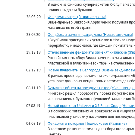
В одном из финских супермаркетов K-Citymarket п
принимать до ста бутылок.
26.08.20
Фандоматизация (Развитие рынка)
Вице-премьер Виктория Абрамченко поручила про
магазинах по всей стране.
28.07.20
Фандбоксы заменят фандоматы (Новые автоматы)
«ВкусВилл» приступили к установке в Москве мод
переработку и водоматов, где каждый покупатель 
19.12.19
Отечественные фандоматы заменят китайские (Жи
Российская сеть «ВкусВилл» заменит в магазинах 
пластиковой и аллюминиевой тары на отечественн
02.12.19
Новые пандоматы в Белгороде (Жизнь вендинговы
В рамках проекта департамента экономразвития «Б
установят два новых вендинговых автомата для сбо
06.11.19
Бутылка в обмен на поездку в метро (Жизнь венди
Минтранс решил проработать проект по установке
и алюминиевых бутылок с функцией зачисления бо
07.08.19
Новый проект от Unilever и X5 Retail Group (Новые
В московских магазинах «Перекресток» и «Карусел
пластиковой упаковки у населения для последующ
06.03.19
Фандоматы покоряют Подмосковье (Развитие)
В тестовом режиме автоматы для сбора вторсырья
центрах.