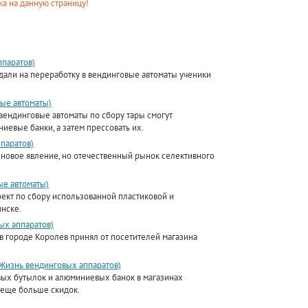
а на данную страницу!
ппаратов)
дали на переработку в вендинговые автоматы ученики
ые автоматы)
вендинговые автоматы по сбору тары смогут
иевые банки, а затем прессовать их.
паратов)
новое явление, но отечественный рынок селективного
ые автоматы)
оект по сбору использованной пластиковой и
нске.
ых аппаратов)
в городе Королев принял от посетителей магазина
Жизнь вендинговых аппаратов)
вых бутылок и алюминиевых банок в магазинах
 еще больше скидок.