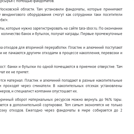
орсырья с помощью фандоматов.
Московской области. Там установили фандоматы, которые принимают
 вендингового оборудования смогут как сотрудники таки посетители
бя!».
лы, которые нужно зарегистрировать на сайте tara-sbor.ru. По окончании
 количество банок и бутылок, получат награды. Первые промежуточные
 отходов для вторичной переработки. Пластик и алюминий поступают
 и не пачкаются другими отходами в процессе накопления, перевозки и
ст: банки и бутылки по одной помещаются в приемное отверстие. Там
мат ее не примет.
тся материал. Пластик и алюминий попадают в разные накопительные
и проходят через сминатели. В накопительных отсеках установлены
неров, и специалист компании опустошает их.
оричный оборот материальных ресурсов можно вернуть до 96% тары.
ается в дополнительной сортировке. Тем самым экономятся не только
возку отходов. Ежегодно через фандоматы в мире собирается до 2