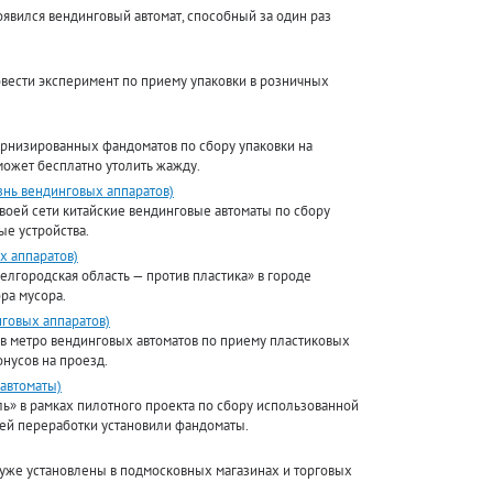
оявился вендинговый автомат, способный за один раз
вести эксперимент по приему упаковки в розничных
ернизированных фандоматов по сбору упаковки на
может бесплатно утолить жажду.
знь вендинговых аппаратов)
своей сети китайские вендинговые автоматы по сбору
ые устройства.
х аппаратов)
елгородская область — против пластика» в городе
ра мусора.
нговых аппаратов)
 в метро вендинговых автоматов по приему пластиковых
нусов на проезд.
 автоматы)
ь» в рамках пилотного проекта по сбору использованной
ей переработки установили фандоматы.
 уже установлены в подмосковных магазинах и торговых