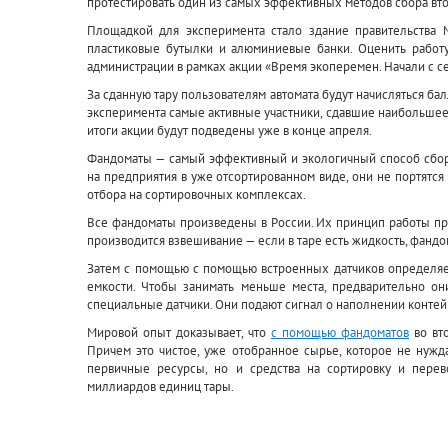
протестировать один из самых эффективных методов сбора вт
Площадкой для эксперимента стало здание правительства 
пластиковые бутылки и алюминиевые банки. Оценить работу
администрации в рамках акции «Время экоперемен. Начали с се
За сданную тару пользователям автомата будут начисляться бал
эксперимента самые активные участники, сдавшие наибольшее
итоги акции будут подведены уже в конце апреля.
Фандоматы — самый эффективный и экологичный способ сбора
на предприятия в уже отсортированном виде, они не портятся
отбора на сортировочных комплексах.
Все фандоматы произведены в России. Их принцип работы про
производится взвешивание — если в таре есть жидкость, фандо
Затем с помощью с помощью встроенных датчиков определяе
емкости. Чтобы занимать меньше места, предварительно он
специальные датчики. Они подают сигнал о наполнении контей
Мировой опыт доказывает, что
с помощью фандоматов
во вт
Причем это чистое, уже отобранное сырье, которое не нужд
первичные ресурсы, но и средства на сортировку и пере
миллиардов единиц тары.