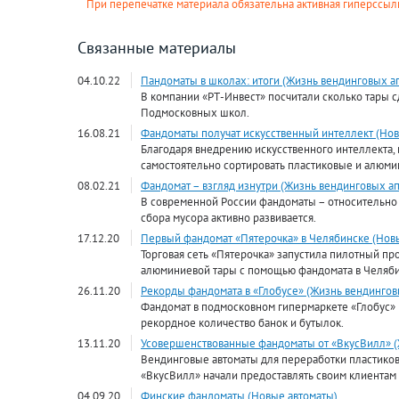
При перепечатке материала обязательна активная гиперссылк
Связанные материалы
04.10.22
Пандоматы в школах: итоги (Жизнь вендинговых а
В компании «РТ-Инвест» посчитали сколько тары с
Подмосковных школ.
16.08.21
Фандоматы получат искусственный интеллект (Нов
Благодаря внедрению искусственного интеллекта, 
самостоятельно сортировать пластиковые и алюмин
08.02.21
Фандомат – взгляд изнутри (Жизнь вендинговых ап
В современной России фандоматы – относительно 
сбора мусора активно развивается.
17.12.20
Первый фандомат «Пятерочка» в Челябинске (Нов
Торговая сеть «Пятерочка» запустила пилотный пр
алюминиевой тары с помощью фандомата в Челяби
26.11.20
Рекорды фандомата в «Глобусе» (Жизнь вендингов
Фандомат в подмосковном гипермаркете «Глобус» 
рекордное количество банок и бутылок.
13.11.20
Усовершенствованные фандоматы от «ВкусВилл» (
Вендинговые автоматы для переработки пластико
«ВкусВилл» начали предоставлять своим клиентам
04.09.20
Финские фандоматы (Новые автоматы)