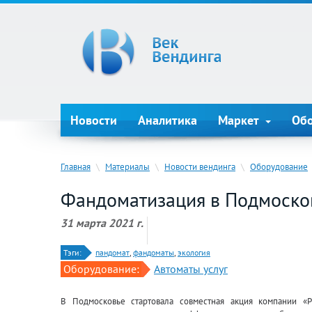
Новости
Аналитика
Маркет
Об
Главная
\
Материалы
\
Новости вендинга
\
Оборудование
Фандоматизация в Подмоско
31 марта 2021 г.
Тэги:
пандомат
,
фандоматы
,
экология
Оборудование:
Автоматы услуг
В Подмосковье стартовала совместная акция компании «Р