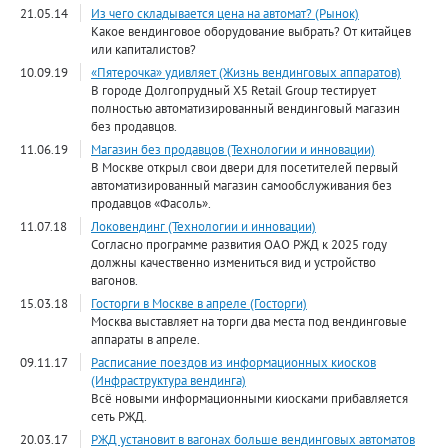
21.05.14
Из чего складывается цена на автомат? (Рынок)
Какое вендинговое оборудование выбрать? От китайцев
или капиталистов?
10.09.19
«Пятерочка» удивляет (Жизнь вендинговых аппаратов)
В городе Долгопрудный X5 Retail Group тестирует
полностью автоматизированный вендинговый магазин
без продавцов.
11.06.19
Магазин без продавцов (Технологии и инновации)
В Москве открыл свои двери для посетителей первый
автоматизированный магазин самообслуживания без
продавцов «Фасоль».
11.07.18
Локовендинг (Технологии и инновации)
Согласно программе развития ОАО РЖД к 2025 году
должны качественно измениться вид и устройство
вагонов.
15.03.18
Госторги в Москве в апреле (Госторги)
Москва выставляет на торги два места под вендинговые
аппараты в апреле.
09.11.17
Расписание поездов из информационных киосков
(Инфраструктура вендинга)
Всё новыми информационными киосками прибавляется
сеть РЖД.
20.03.17
РЖД установит в вагонах больше вендинговых автоматов