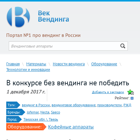
Портал №1 про вендинг в России
Главная
\
Материалы
\
Новости вендинга
\
Оборудование
\
Технологии и инновации
В конкурсе без вендинга не победить
1 декабря 2017 г.
Рейтинг:
Тэги:
вендинг в России
,
вендинговое оборудование
,
производители
,
РЖД
Бренды:
Jofemar
,
Necta
,
Saeco
Город:
Тверская обл. \ Тверь
Оборудование:
Кофейные аппараты