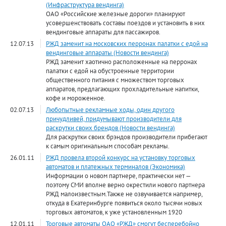
(Инфраструктура вендинга)
ОАО «Российские железные дороги» планируют
усовершенствовать составы поездов и установить в них
вендинговые аппараты для пассажиров.
12.07.13
РЖД заменит на московских перронах палатки с едой на
вендинговые аппараты (Новости вендинга)
РЖД заменит хаотично расположенные на перронах
палатки с едой на обустроенные территории
общественного питания с множеством торговых
аппаратов, предлагающих прохладительные напитки,
кофе и мороженное.
02.07.13
Любопытные рекламные ходы, один другого
причудливей, придумывают производители для
раскрутки своих брендов (Новости вендинга)
Для раскрутки своих брэндов производители прибегают
к самым оригинальным способам рекламы.
26.01.11
РЖД провела второй конкурс на установку торговых
автоматов и платежных терминалов (Экономика)
Информации о новом партнере, практически нет —
поэтому СМИ вполне верно окрестили нового партнера
РЖД малоизвестным.Также не озвучивается например,
откуда в Екатеринбурге появиться около тысячи новых
торговых автоматов, к уже установленным 1920
12.01.11
Торговые автоматы ОАО «РЖД» смогут бесперебойно