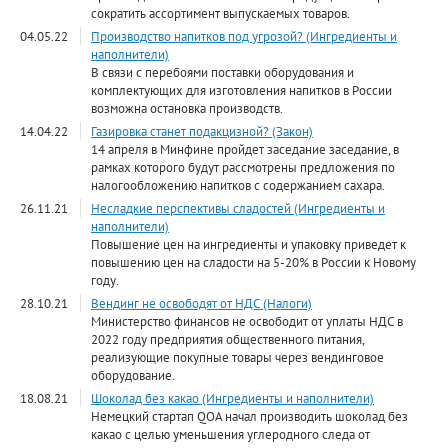
сократить ассортимент выпускаемых товаров.
04.05.22
Производство напитков под угрозой? (Ингредиенты и
наполнители)
В связи с перебоями поставки оборудования и
комплектующих для изготовления напитков в России
возможна остановка производств.
14.04.22
Газировка станет подакцизной? (Закон)
14 апреля в Минфине пройдет заседание заседание, в
рамках которого будут рассмотрены предложения по
налогообложению напитков с содержанием сахара.
26.11.21
Несладкие перспективы сладостей (Ингредиенты и
наполнители)
Повышение цен на ингредиенты и упаковку приведет к
повышению цен на сладости на 5-20% в России к Новому
году.
28.10.21
Вендинг не освободят от НДС (Налоги)
Министерство финансов не освободит от уплаты НДС в
2022 году предприятия общественного питания,
реализующие покупные товары через вендинговое
оборудование.
18.08.21
Шоколад без какао (Ингредиенты и наполнители)
Немецкий стартап QOA начал производить шоколад без
какао с целью уменьшения углеродного следа от