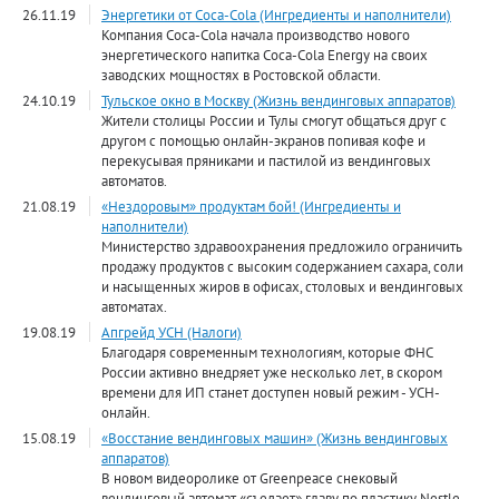
26.11.19
Энергетики от Сoca-Cola (Ингредиенты и наполнители)
Компания Coca-Cola начала производство нового
энергетического напитка Coca-Cola Energy на своих
заводских мощностях в Ростовской области.
24.10.19
Тульское окно в Москву (Жизнь вендинговых аппаратов)
Жители столицы России и Тулы смогут общаться друг с
другом с помощью онлайн-экранов попивая кофе и
перекусывая пряниками и пастилой из вендинговых
автоматов.
21.08.19
«Нездоровым» продуктам бой! (Ингредиенты и
наполнители)
Министерство здравоохранения предложило ограничить
продажу продуктов с высоким содержанием сахара, соли
и насыщенных жиров в офисах, столовых и вендинговых
автоматах.
19.08.19
Апгрейд УСН (Налоги)
Благодаря современным технологиям, которые ФНС
России активно внедряет уже несколько лет, в скором
времени для ИП станет доступен новый режим - УСН-
онлайн.
15.08.19
«Восстание вендинговых машин» (Жизнь вендинговых
аппаратов)
В новом видеоролике от Greenpeace снековый
вендинговый автомат «съедает» главу по пластику Nestle,