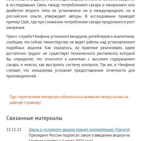
в исследовании. Связь между потреблением сахара и ожирением или
диабетом второго типа не установлена ни в международном, ни в
российском опыте, утверждают авторы. В исследовании приводят
пример США, где при снижении потребления сахара продолжился рост
ожирения.
Пресс-служба Минфина успокоила вендоров, ритейлеров и аналитиков,
сообщив, что сейчас министерство не ведет работы над установлением
подобных акцизов. Как оказалось, на практике реализовать идею
достаточно трудно: не существует технического регламента, который
бы определял, что относится к напиткам с высоким содержанием
сахара, и неясно, как выстроить систему контроля. Так же, в Минфине
считают, что инициатива усложнит предоставление отчетности для
производителей.
При перепечатке материала обязательна активная гиперссылка на
данную страницу!
Связанные материалы
22.11.22
Закон о «сладком» акцизе принят окончательно (Налоги)
Президент России подписал закон о введении акциза на
сладкие напитки с 1 июля 2023 года.