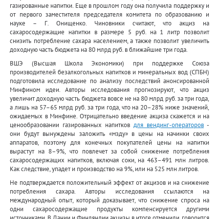
газированные напитки. Еще в прошлом году она получила поддержку и
от первого заместителя председателя комитета по образованию и
науке – Г. Онищенко. Чиновники считают, что акциз на
сахаросодержащие напитки в размере 5 руб. на 1 литр позволит
снизить потребление сахара населением, а также позволит увеличить
доходную часть бюджета на 80 млрд руб. в ближайшие три года.
ВШЭ (Высшая Школа Экономики) при поддержке Союза
производителей безалкогольных напитков и минеральных вод (СПБН)
подготовила исследование по анализу последствий анонсированной
Минфином идеи. Авторы исследования прогнозируют, что акциз
увеличит доходную часть бюджета вовсе не на 80 млрд руб. за три года,
а лишь на 57–65 млрд руб. за три года, что на 20–28% ниже значений,
ожидаемых в Минфине. Отрицательно введение акциза скажется и на
ценообразовании газированных напитков
для вендинг-операторов
-
они будут вынуждены заложить «мзду» в цены на начинки своих
аппаратов, поэтому для конечных покупателей цены на напитки
вырастут на 8–9%, что повлечет за собой снижение потребления
сахаросодержащих напитков, включая соки, на 463–491 млн литров.
Как следствие, упадет и производство на 9%, или на 525 млн литров.
Не подтверждается положительный эффект от акцизов и на снижение
потребления сахара. Авторы исследования ссылаются на
международный опыт, который доказывает, что снижение спроса на
одни сахаросодержащие продукты компенсируется другими
источниками. В Дании и Финляндии акцизы в итоге отменили, говорится