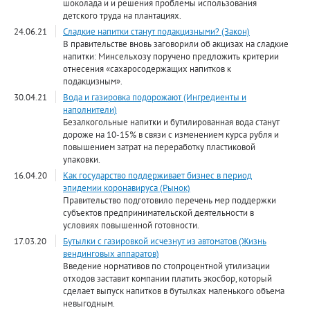
шоколада и и решения проблемы использования
детского труда на плантациях.
24.06.21
Сладкие напитки станут подакцизными? (Закон)
В правительстве вновь заговорили об акцизах на сладкие
напитки: Минсельхозу поручено предложить критерии
отнесения «сахаросодержащих напитков к
подакцизным».
30.04.21
Вода и газировка подорожают (Ингредиенты и
наполнители)
Безалкогольные напитки и бутилированная вода станут
дороже на 10-15% в связи с изменением курса рубля и
повышением затрат на переработку пластиковой
упаковки.
16.04.20
Как государство поддерживает бизнес в период
эпидемии коронавируса (Рынок)
Правительство подготовило перечень мер поддержки
субъектов предпринимательской деятельности в
условиях повышенной готовности.
17.03.20
Бутылки с газировкой исчезнут из автоматов (Жизнь
вендинговых аппаратов)
Введение нормативов по стопроцентной утилизации
отходов заставит компании платить экосбор, который
сделает выпуск напитков в бутылках маленького объема
невыгодным.