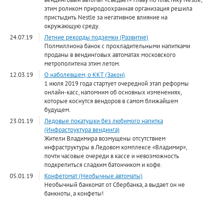
этим роликом природоохранная организация решила
пристыдить Nestle за негативное влияние на
окружающую среду.
24.07.19
Летние рекорды подземки (Развитие)
Полмиллиона банок с прохладительными напитками
проданы в вендинговых автоматах московского
метрополитена этим летом.
12.03.19
О наболевшем, о ККТ (Закон)
1 июля 2019 года стартует очередной этап реформы
онлайн-касс, напомним об основных изменениях,
которые коснутся вендоров в самом ближайшем
будущем.
23.01.19
Ледовые покатушки без любимого напитка
(Инфраструктура вендинга)
Жители Владимира возмущены отсутствием
инфраструктуры в Ледовом комплексе «Владимир»,
почти часовые очереди в кассе и невозможность
подкрепиться сладким батончиком и кофе.
05.01.19
Конфетомат (Необычные автоматы)
Необычный банкомат от Сбербанка, а выдает он не
банкноты, а конфеты!