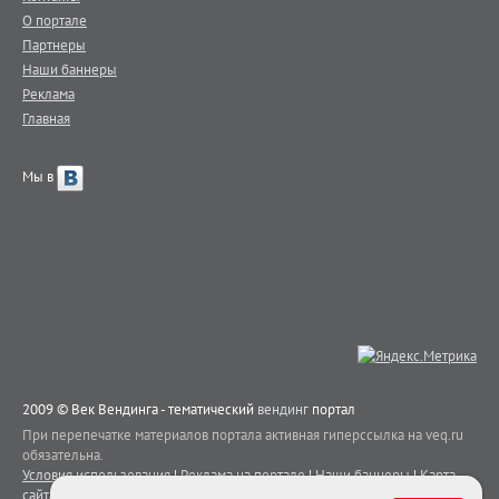
О портале
Партнеры
Наши баннеры
Реклама
Главная
Мы в
2009 © Век Вендинга - тематический
вендинг
портал
При перепечатке материалов портала активная гиперссылка на veq.ru
обязательна.
Условия использования
|
Реклама на портале
|
Наши баннеры
|
Карта
сайта
|
Контакты