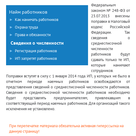
Федеральным
законом № 248-ФЗ от
Найм работников
23.07.2013 внесены
►
Как нанимать работников
поправки в Налоговый
кодекс Российской
►
Охрана труда
Федерации. Так
►
Права и обязанности
сведения о
Сведения о численности
среднесписочной
численности
►
Регистрация работников
работников будут
►
ИП запретят работников
сдавать только те ИП,
которые нанимают
сотрудников.
Поправки вступят в силу с 1 января 2014 года. ИП, у которых не было в
отчетном периоде наемных работников освобождаются от
представления сведений о среднесписочной численности работников.
Сведения о среднесписочной численности работников необходимо
будет представлять предпринимателям, привлекавшим в
соответствующий период наемных работников. Для организаций такого
исключения не установлено.
При перепечатке материала обязательна активная гиперссылка на
данную страницу!