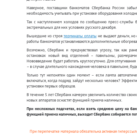
Наверное, поставщики банкоматов Сбербанка России забы
необходимость учитывать при установке оборудования холодн
Так с наступлением холодов по сообщению пресс-службы ба
экстремальных для них условиях русского декабря.
Вышедшие из строя
терминалы оплаты
не выдают деньги, но
работы банкоматов устанавливаются дополнительные обогрева
Возможно, Сбербанк и предчувствовал угрозу, так как ра
остановках новый вид отделений – павильоны, размерам
Нововведение будет работать круглосуточно. Для отпугивани
– в случае длительного нахождения человека в павильоне, буд
Только тут непонятен один момент – если лампа автоматиче
включаться, когда подряд зайдут несколько человек? Эффекти
установки первых образцов.
В течение 5 лет Сбербанк намерен увеличить количество своих
новых аппаратов оснастят функцией приема наличных.
При несложных подсчетах, если взять среднюю цену на банко
функцией приема наличных, выходит Сбербанк собирается пот
При перепечатке материала обязательна активная гиперссылк