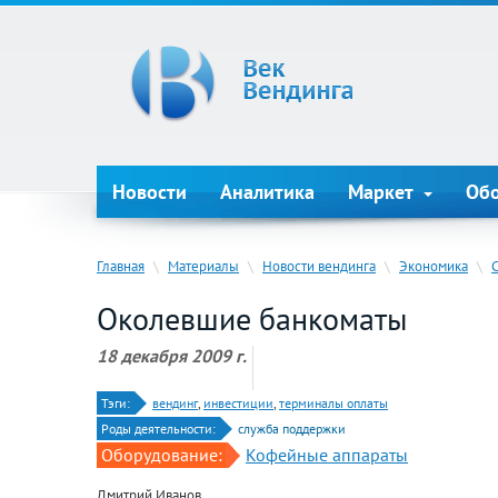
Новости
Аналитика
Маркет
Об
Главная
\
Материалы
\
Новости вендинга
\
Экономика
\
Околевшие банкоматы
18 декабря 2009 г.
Тэги:
вендинг
,
инвестиции
,
терминалы оплаты
Роды деятельности:
служба поддержки
Оборудование:
Кофейные аппараты
Дмитрий Иванов