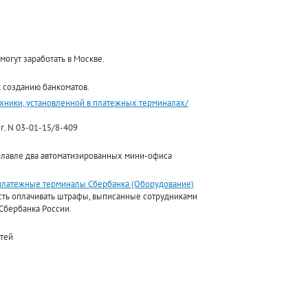
огут заработать в Москве.
к созданию банкоматов.
хники, установленной в платежных терминалах/
г. N 03-01-15/8-409
славле два автоматизированных мини-офиса
платежные терминалы Сбербанка (Оборудование)
сть оплачивать штрафы, выписанные сотрудниками
Сбербанка России.
стей