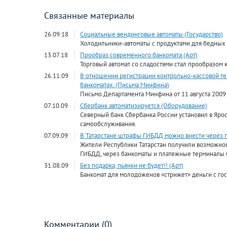
Связанные материалы
26.09.18
Социальные вендинговые автоматы (Государство)
Холодильники-автоматы с продуктами для бедных м
13.07.18
Прообраз современного банкомата (Арт)
Торговый автомат со сладостями стал прообразом 
26.11.09
В отношении регистрации контрольно-кассовой те
банкоматах. (Письма Минфина)
Письмо Департамента Минфина от 11 августа 2009 
07.10.09
Сбербанк автоматизируется (Оборудование)
Северный банк Сбербанка России установил в Яро
самообслуживания.
07.09.09
В Татарстане штрафы ГИБДД можно внести через 
Жители Республики Татарстан получили возможно
ГИБДД, через банкоматы и платежные терминалы 
31.08.09
Без подарка, пьянки не будет!! (Арт)
Банкомат для молодоженов «стрижет» деньги с го
Комментарии (0)