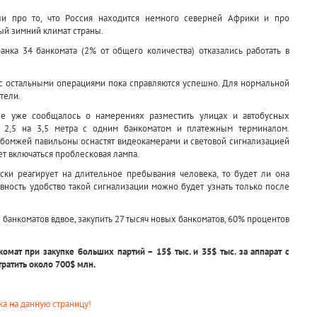
ли про то, что Россия находится немного северней Африки и про
ый зимний климат страны.
нка 34 банкомата (2% от общего количества) отказались работать в
 с остальными операциями пока справляются успешно. Для нормальной
тели.
нее уже сообщалось о намерениях разместить улицах и автобусных
и 2,5 на 3,5 метра с одним банкоматом и платежным терминалом.
я бомжей павильоны оснастят видеокамерами и световой сигнализацией
ет включаться проблесковая лампа.
ски реагирует на длительное пребывания человека, то будет ли она
вность удобство такой сигнализации можно будет узнать только после
 банкоматов вдвое, закупить 27 тысяч новых банкоматов, 60% процентов
мат при закупке больших партий – 15$ тыс. и 35$ тыс. за аппарат с
ратить около 700$ млн.
а на данную страницу!