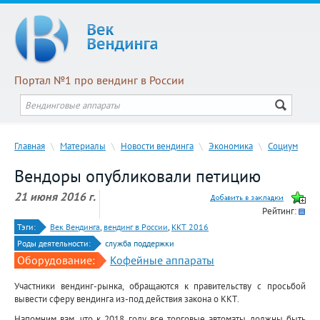
Портал №1 про вендинг в России
Главная
\
Материалы
\
Новости вендинга
\
Экономика
\
Социум
Вендоры опубликовали петицию
21 июня 2016 г.
Рейтинг:
Тэги:
Век Вендинга
,
вендинг в России
,
ККТ 2016
Роды деятельности:
служба поддержки
Оборудование:
Кофейные аппараты
Участники вендинг-рынка, обращаются к правительству с просьбой
вывести сферу вендинга из-под действия закона о ККТ.
Напомним вам, что к 2018 году все торговые автоматы должны быть