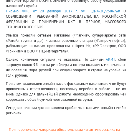
интернет-торговли (АКИТ), отметив оперативную работу Федеральной
налоговой службы.
Письмо ФНС от 20 декабря 2017 г. № ЕД-4-20/25867@
О
СОБЛЮДЕНИИ ТРЕБОВАНИЙ ЗАКОНОДАТЕЛЬСТВА РОССИЙСКОЙ
ФЕДЕРАЦИИ О ПРИМЕНЕНИИ ККТ В ПЕРИОД МАССОВОГО
ТЕХНИЧЕСКОГО СБОЯ
Убытки понесли сетевые магазины («Магнит», супермаркеты сети
«Ритейл-групп» и др.) и автозаправочные станции («Газпром-нефть»),
работающие на кассах производства «Штрих-М», «РР-Электро», ООО
«Тринити» и ООО «НТЦ-Измеритель».
Однако критичной ситуация не оказалась. По данным
АКИТ
, сбой
затронул около 9% рынка ретейлера, а потери оказались минимальны:
не более 10 млрд. рублей при общем обороте в стране на уровне 34
трлн. рублей.
При этом владельцев онлайн-касс с фискальным накопителем не будут
привлекать к ответственности, поскольку перебои в работе – не их
вина. Однако для дальнейшей работы необходимо сформировать чек
коррекции с общей суммой неотраженной выручки.
Сегодня в течении дня исправляли проблемы с кассами-онлайн сетей в
регионах.
При перепечатке материала обязательна активная гиперссылка на