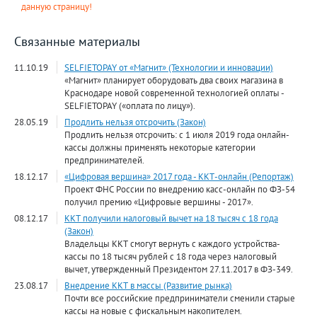
данную страницу!
Связанные материалы
11.10.19
SELFIETOPAY от «Магнит» (Технологии и инновации)
«Магнит» планирует оборудовать два своих магазина в
Краснодаре новой современной технологией оплаты -
SELFIETOPAY («оплата по лицу»).
28.05.19
Продлить нельзя отсрочить (Закон)
Продлить нельзя отсрочить: с 1 июля 2019 года онлайн­-
кассы должны применять некоторые категории
предпринимателей.
18.12.17
«Цифровая вершина» 2017 года - ККТ-онлайн (Репортаж)
Проект ФНС России по внедрению касс-онлайн по ФЗ-54
получил премию «Цифровые вершины - 2017».
08.12.17
ККТ получили налоговый вычет на 18 тысяч с 18 года
(Закон)
Владельцы ККТ смогут вернуть с каждого устройства-
кассы по 18 тысяч рублей с 18 года через налоговый
вычет, утвержденный Президентом 27.11.2017 в ФЗ-349.
23.08.17
Внедрение ККТ в массы (Развитие рынка)
Почти все российские предприниматели сменили старые
кассы на новые с фискальным накопителем.