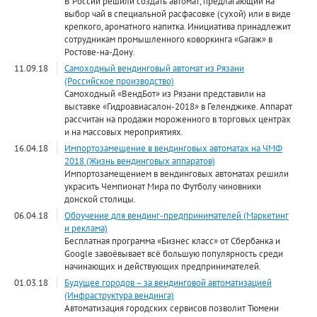
В России решили создать автомат, предлагающий на
выбор чай в специальной расфасовке (сухой) или в виде
крепкого, ароматного напитка. Инициатива принадлежит
сотрудникам промышленного коворкинга «Garaж» в
Ростове-на-Дону.
11.09.18
Самоходный вендинговый автомат из Рязани
(Российское производство)
Самоходный «ВендБот» из Рязани представили на
выставке «Гидроавиасалон-2018» в Геленджике. Аппарат
рассчитан на продажи мороженного в торговых центрах
и на массовых мероприятиях.
16.04.18
Импортозамещение в вендинговых автоматах на ЧМФ
2018 (Жизнь вендинговых аппаратов)
Импортозамещением в вендинговых автоматах решили
украсить Чемпионат Мира по Футболу чиновники
донской столицы.
06.04.18
Обоучение для вендинг-предпринимателей (Маркетинг
и реклама)
Бесплатная программа «Бизнес класс» от Сбербанка и
Google завоёвывает всё большую популярность среди
начинающих и действующих предпринимателей.
01.03.18
Будущее городов – за вендинговой автоматизацией
(Инфраструктура вендинга)
Автоматизация городских сервисов позволит Тюмени