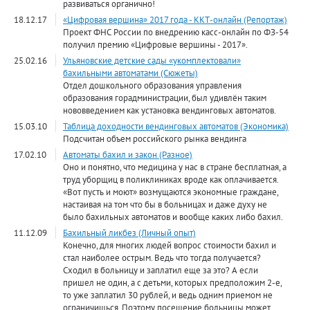
развиваться органично!
18.12.17
«Цифровая вершина» 2017 года - ККТ-онлайн (Репортаж)
Проект ФНС России по внедрению касс-онлайн по ФЗ-54
получил премию «Цифровые вершины - 2017».
25.02.16
Ульяновские детские сады «укомплектовали»
бахильными автоматами (Сюжеты)
Отдел дошкольного образования управления
образования горадминистрации, был удивлён таким
нововведением как установка вендинговых автоматов.
15.03.10
Таблица доходности вендинговых автоматов (Экономика)
Подсчитан объем российского рынка вендинга
17.02.10
Автоматы бахил и закон (Разное)
Оно и понятно, что медицина у нас в стране бесплатная, а
труд уборщиц в поликлиниках вроде как оплачивается.
«Вот пусть и моют» возмущаются экономные граждане,
настаивая на том что бы в больницах и даже духу не
было бахильных автоматов и вообще каких либо бахил.
11.12.09
Бахильный ликбез (Личный опыт)
Конечно, для многих людей вопрос стоимости бахил и
стал наиболее острым. Ведь что тогда получается?
Сходил в больницу и заплатил еще за это? А если
пришел не один, а с детьми, которых предположим 2-е,
то уже заплатил 30 рублей, и ведь одним приемом не
ограничишься. Поэтому посещение больницы может