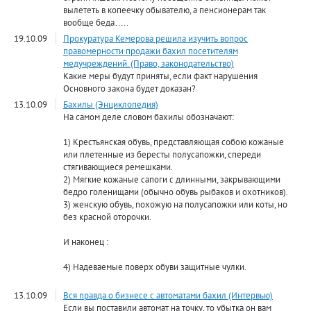
вылететь в копеечку обывателю, а пенсионерам так
вообще беда…..
19.10.09
Прокуратура Кемерова решила изучить вопрос
правомерности продажи бахил посетителям
медучреждений. (Право, законодательство)
Какие меры будут приняты, если факт нарушения
Основного закона будет доказан?
13.10.09
Бахилы (Энциклопедия)
На самом деле словом бахилы обозначают:
1) Крестьянская обувь, представляющая собою кожаные
или плетенные из бересты полусапожки, спереди
стягивающиеся ремешками.
2) Мягкие кожаные сапоги с длинными, закрывающими
бедро голенищами (обычно обувь рыбаков и охотников).
3) женскую обувь, похожую на полусапожки или коты, но
без красной оторочки.
И наконец :
4) Надеваемые поверх обуви защитные чулки.
13.10.09
Вся правда о бизнесе с автоматами бахил (Интервью)
Если вы поставили автомат на точку, то убытка он вам