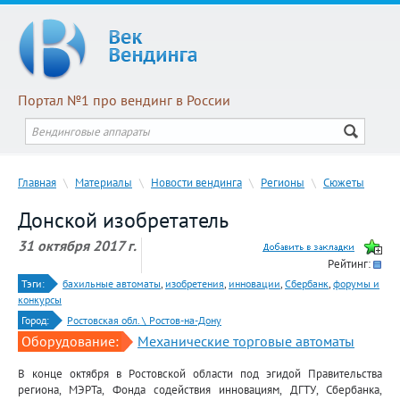
Портал №1 про вендинг в России
Главная
\
Материалы
\
Новости вендинга
\
Регионы
\
Сюжеты
Донской изобретатель
31 октября 2017 г.
Рейтинг:
Тэги:
бахильные автоматы
,
изобретения
,
инновации
,
Сбербанк
,
форумы и
конкурсы
Город:
Ростовская обл. \ Ростов-на-Дону
Оборудование:
Механические торговые автоматы
В конце октября в Ростовской области под эгидой Правительства
региона, МЭРТа, Фонда содействия инновациям, ДГТУ, Сбербанка,