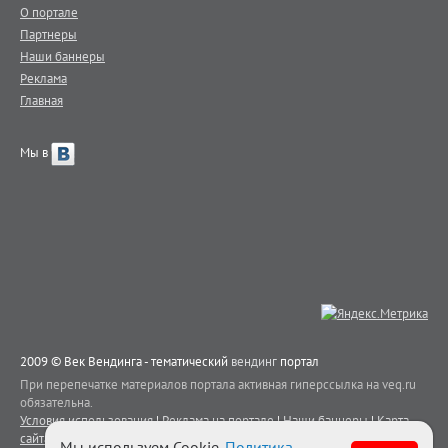
О портале
Партнеры
Наши баннеры
Реклама
Главная
Мы в
2009 © Век Вендинга - тематический
вендинг
портал
При перепечатке материалов портала активная гиперссылка на veq.ru
обязательна.
Условия использования
|
Реклама на портале
|
Наши баннеры
|
Карта
сайта
|
Контакты
Мы используем Cookie.
Политика