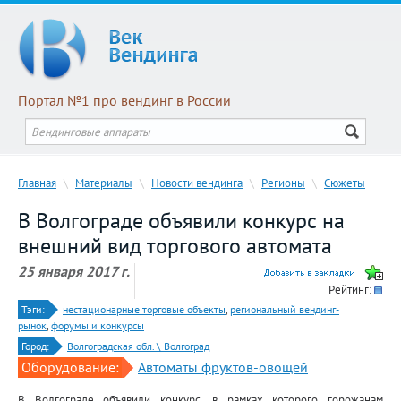
Портал №1 про вендинг в России
Главная
\
Материалы
\
Новости вендинга
\
Регионы
\
Сюжеты
В Волгограде объявили конкурс на
внешний вид торгового автомата
25 января 2017 г.
Рейтинг:
Тэги:
нестационарные торговые объекты
,
региональный вендинг-
рынок
,
форумы и конкурсы
Город:
Волгоградская обл. \ Волгоград
Оборудование:
Автоматы фруктов-овощей
В Волгограде объявили конкурс, в рамках которого горожанам