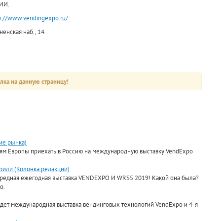
ИИ.
p://www.vendingexpo.ru/
нская наб., 14
лка на данную страницу!
ие рынка)
м Европы приехать в Россию на международную выставку VendExpo
орили (Колонка редакции)
чередная ежегодная выставка VENDEXPO И WRS5 2019! Какой она была?
о.
ройдет международная выставка вендинговых технологий VendExpo и 4-я