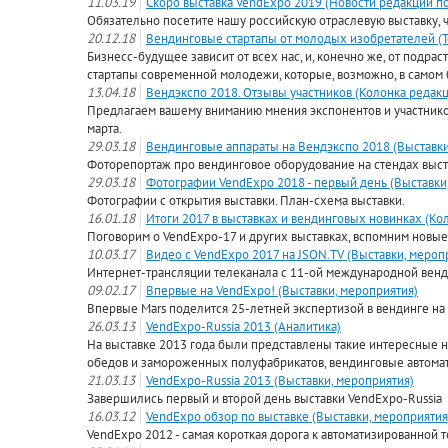
11.03.19
Скоро выставка VendExpo 2019 (Новости редакции п
Обязательно посетите нашу российскую отраслевую выставку, ч
20.12.18
Вендинговые стартапы от молодых изобретателей (Т
Бизнесс-будущее зависит от всех нас, и, конечно же, от под
стартапы современной молодежи, которые, возможно, в самом
13.04.18
Вендэкспо 2018. Отзывы участников (Колонка редак
Предлагаем вашему вниманию мнения экспонентов и участнико
марта.
29.03.18
Вендинговые аппараты на Вендэкспо 2018 (Выставки
Фоторепортаж про вендинговое оборудование на стендах выст
29.03.18
Фотографии VendExpo 2018 - первый день (Выставки
Фотографии с открытия выставки. План-схема выставки.
16.01.18
Итоги 2017 в выставках и вендинговых новинках (Ко
Поговорим о VendExpo-17 и других выставках, вспомним новые
10.03.17
Видео с VendExpo 2017 на JSON.TV (Выставки, мероп
Интернет-трансляции телеканала с 11-ой международной венд
09.02.17
Впервые на VendExpo! (Выставки, мероприятия)
Впервые Mars поделится 25-летней экспертизой в вендинге на
26.03.13
VendExpo-Russia 2013 (Аналитика)
На выставке 2013 года были представлены такие интересные н
обедов и замороженных полуфабрикатов, вендинговые автомат
21.03.13
VendExpo-Russia 2013 (Выставки, мероприятия)
Завершились первый и второй день выставки VendExpo-Russia
16.03.12
VendExpo обзор по выставке (Выставки, мероприятия
VendExpo 2012 - самая короткая дорога к автоматизированной т