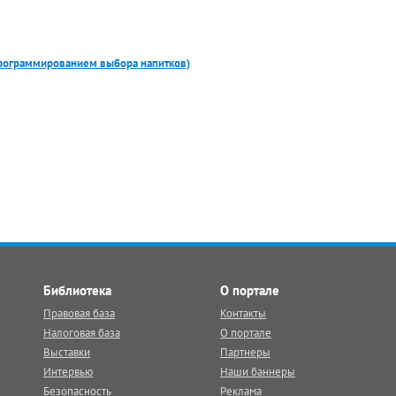
 программированием выбора напитков)
Библиотека
О портале
Правовая база
Контакты
Налоговая база
О портале
Выставки
Партнеры
Интервью
Наши баннеры
Безопасность
Реклама