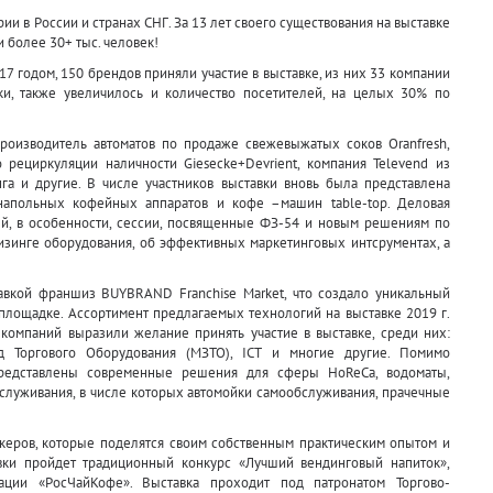
и в России и странах СНГ. За 13 лет своего существования на выставке
 более 30+ тыс. человек!
17 годом, 150 брендов приняли участие в выставке, из них 33 компании
ки, также увеличилось и количество посетителей, на целых 30% по
роизводитель автоматов по продаже свежевыжатых соков Oranfresh,
рециркуляции наличности Giesecke+Devrient, компания Televend из
га и другие. В числе участников выставки вновь была представлена
 напольных кофейных аппаратов и кофе –машин table-top. Деловая
ей, в особенности, сессии, посвященные ФЗ-54 и новым решениям по
изинге оборудования, об эффективных маркетинговых интсрументах, а
авкой франшиз BUYBRAND Franchise Market, что создало уникальный
 площадке. Ассортимент предлагаемых технологий на выставке 2019 г.
компаний выразили желание принять участие в выставке, среди них:
вод Торгового Оборудования (МЗТО), ICT и многие другие. Помимо
редставлены современные решения для сферы HoReCa, водоматы,
служивания, в числе которых автомойки самообслуживания, прачечные
керов, которые поделятся своим собственным практическим опытом и
вки пройдет традиционный конкурс «Лучший вендинговый напиток»,
ции «РосЧайКофе». Выставка проходит под патронатом Торгово-