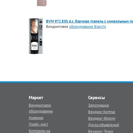
BVM 972 E5S d.c. Espresso (панель с символьным
Вендинговое
оборудование Bianchi
Маркет
Сервисы
Вендинговое
Заполняшки
оборудование
Вендинг.Компас
Новинки
Вендинг-Форум
Прайс-лист
Доска объявлений
Компании на
Вендинг-Точки