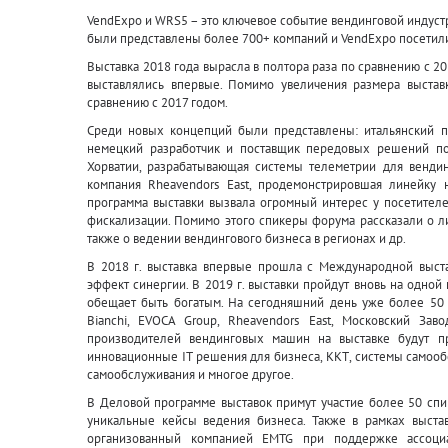
VendExpo и WRS5 – это ключевое событие вендинговой индустри
были представлены более 700+ компаний и VendExpo посетили
Выставка 2018 года вырасла в полтора раза по сравнению с 20
выставлялись впервые. Помимо увеличения размера выстав
сравнению с 2017 годом.
Среди новых концепций были представлены: итальянский п
немецкий разработчик и поставщик передовых решений по 
Хорватии, разрабатывающая системы телеметрии для вендин
компания Rheavendors East, продемонстрировшая линейку
программа выставки вызвала огромный интерес у посетител
фискализации. Помимо этого спикеры форума рассказали о л
также о ведении вендингового бизнеса в регионах и др.
В 2018 г. выставка впервые прошла с Международной выст
эффект синергии. В 2019 г. выставки пройдут вновь на одной
обещает быть богатым. На сегодняшний день уже более 50 
Bianchi, EVOCA Group, Rheavendors East, Московский За
производителей вендинговых машин на выставке будут п
инновационные IT решения для бизнеса, ККТ, системы самооб
самообслуживания и многое другое.
В Деловой программе выставок примут участие более 50 спи
уникальные кейсы ведения бизнеса. Также в рамках выста
организованный компанией EMTG при поддержке ассоциа