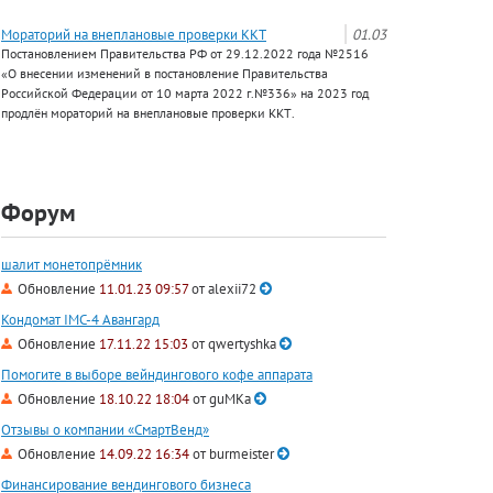
Мораторий на внеплановые проверки ККТ
01.03
Постановлением Правительства РФ от 29.12.2022 года №2516
«О внесении изменений в постановление Правительства
Российской Федерации от 10 марта 2022 г.№336» на 2023 год
продлён мораторий на внеплановые проверки ККТ.
Форум
шалит монетопрёмник
Обновление
11.01.23 09:57
от
alexii72
Кондомат IMC-4 Авангард
Обновление
17.11.22 15:03
от
qwertyshka
Помогите в выборе вейндингового кофе аппарата
Обновление
18.10.22 18:04
от
guMKa
Отзывы о компании «СмартВенд»
Обновление
14.09.22 16:34
от
burmeister
Финансирование вендингового бизнеса