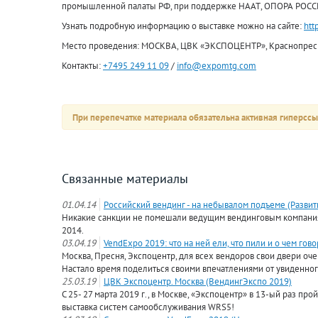
промышленной палаты РФ, при поддержке НААТ, ОПОРА РОСС
Узнать подробную информацию о выставке можно на сайте:
htt
Место проведения: МОСКВА, ЦВК «ЭКСПОЦЕНТР», Краснопресне
Контакты:
+7495 249 11 09
/
info@expomtg.com
При перепечатке материала обязательна активная гиперссы
Связанные материалы
01.04.14
Российский вендинг - на небывалом подъеме (Развит
Никакие санкции не помешали ведущим вендинговым компания
2014.
03.04.19
VendExpo 2019: что на ней ели, что пили и о чем гов
Москва, Пресня, Экспоцентр, для всех вендоров свои двери о
Настало время поделиться своими впечатлениями от увиденног
25.03.19
ЦВК Экспоцентр. Москва (ВендингЭкспо 2019)
C 25- 27 марта 2019 г., в Москве, «Экспоцентр» в 13-ый раз п
выставка систем самообслуживания WRS5!