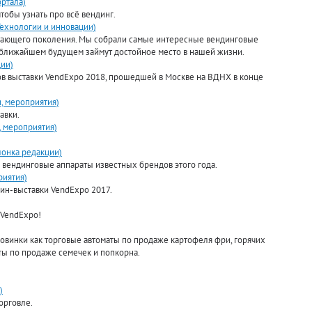
ортала)
тобы узнать про всё вендинг.
ехнологии и инновации)
растающего поколения. Мы собрали самые интересные вендинговые
 ближайшем будущем займут достойное место в нашей жизни.
ции)
в выставки VendExpo 2018, прошедшей в Москве на ВДНХ в конце
, мероприятия)
авки.
, мероприятия)
лонка редакции)
 вендинговые аппараты известных брендов этого года.
риятия)
ин-выставки VendExpo 2017.
 VendExpo!
овинки как торговые автоматы по продаже картофеля фри, горячих
ы по продаже семечек и попкорна.
)
орговле.