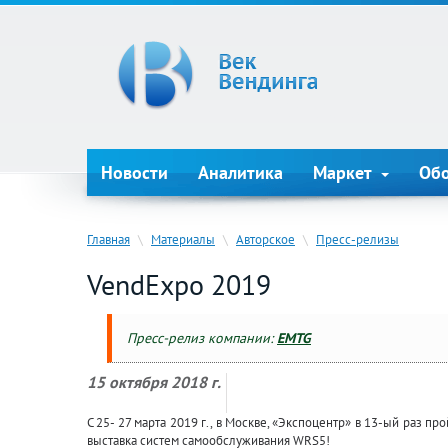
Новости
Аналитика
Маркет
Об
Главная
\
Материалы
\
Авторское
\
Пресс-релизы
VendExpo 2019
Пресс-релиз компании:
EMTG
15 октября 2018 г.
C 25- 27 марта 2019 г., в Москве, «Экспоцентр» в 13-ый раз 
выставка систем самообслуживания WRS5!