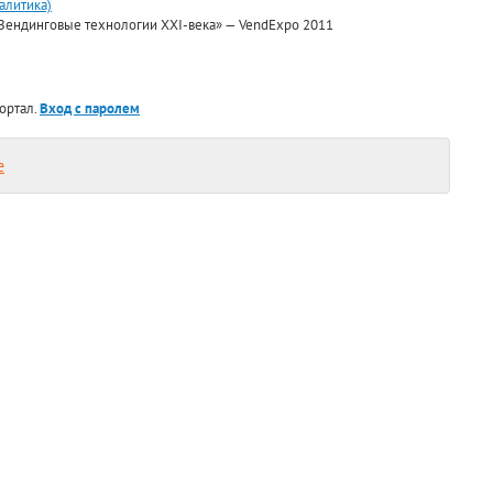
алитика)
«Вендинговые технологии XXI-века» — VendExpo 2011
ортал.
Вход с паролем
е