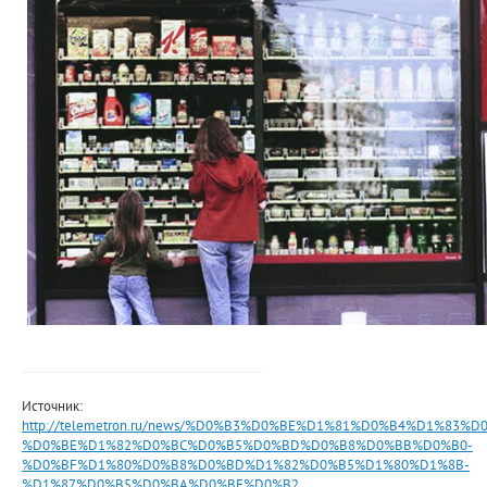
Источник:
http://telemetron.ru/news/%D0%B3%D0%BE%D1%81%D0%B4%D1%83%
%D0%BE%D1%82%D0%BC%D0%B5%D0%BD%D0%B8%D0%BB%D0%B0-
%D0%BF%D1%80%D0%B8%D0%BD%D1%82%D0%B5%D1%80%D1%8B-
%D1%87%D0%B5%D0%BA%D0%BE%D0%B2