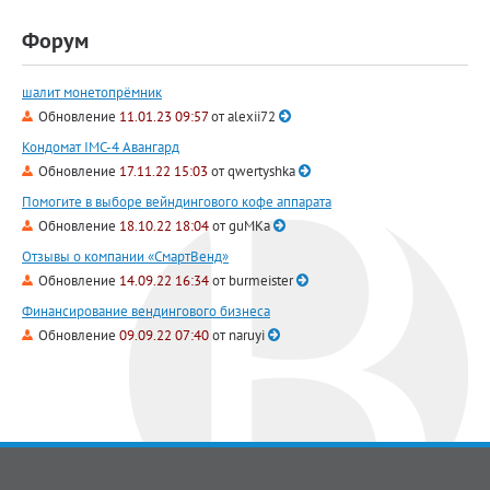
Форум
шалит монетопрёмник
Обновление
11.01.23 09:57
от
alexii72
Кондомат IMC-4 Авангард
Обновление
17.11.22 15:03
от
qwertyshka
Помогите в выборе вейндингового кофе аппарата
Обновление
18.10.22 18:04
от
guMKa
Отзывы о компании «СмартВенд»
Обновление
14.09.22 16:34
от
burmeister
Финансирование вендингового бизнеса
Обновление
09.09.22 07:40
от
naruyi