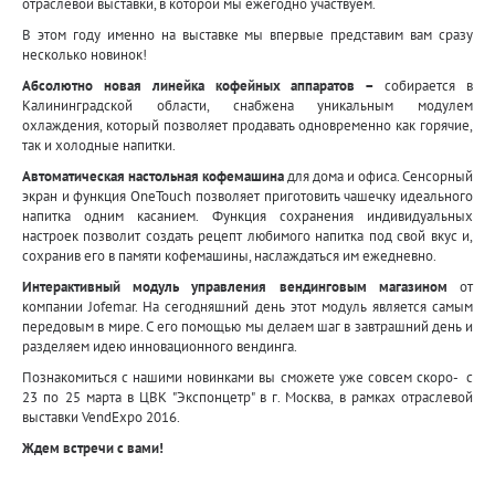
отраслевой выставки, в которой мы ежегодно участвуем.
В этом году именно на выставке мы впервые представим вам сразу
несколько новинок!
Абсолютно новая линейка кофейных аппаратов –
собирается в
Калининградской области, снабжена уникальным модулем
охлаждения, который позволяет продавать одновременно как горячие,
так и холодные напитки.
Автоматическая настольная кофемашина
для дома и офиса. Сенсорный
экран и функция OneTouch позволяет приготовить чашечку идеального
напитка одним касанием. Функция сохранения индивидуальных
настроек позволит создать рецепт любимого напитка под свой вкус и,
сохранив его в памяти кофемашины, наслаждаться им ежедневно.
Интерактивный модуль управления вендинговым магазином
от
компании Jofemar. На сегодняшний день этот модуль является самым
передовым в мире. С его помощью мы делаем шаг в завтрашний день и
разделяем идею инновационного вендинга.
Познакомиться с нашими новинками вы сможете уже совсем скоро- с
23 по 25 марта в ЦВК "Экспонцетр" в г. Москва, в рамках отраслевой
выставки VendExpo 2016.
Ждем встречи с вами!