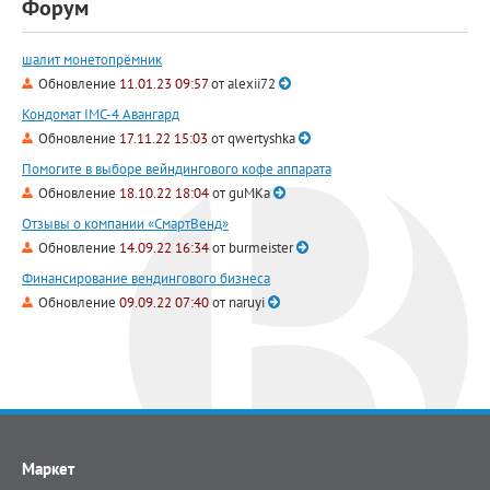
Форум
шалит монетопрёмник
Обновление
11.01.23 09:57
от
alexii72
Кондомат IMC-4 Авангард
Обновление
17.11.22 15:03
от
qwertyshka
Помогите в выборе вейндингового кофе аппарата
Обновление
18.10.22 18:04
от
guMKa
Отзывы о компании «СмартВенд»
Обновление
14.09.22 16:34
от
burmeister
Финансирование вендингового бизнеса
Обновление
09.09.22 07:40
от
naruyi
Маркет