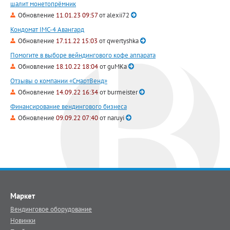
шалит монетопрёмник
Обновление
11.01.23 09:57
от
alexii72
Кондомат IMC-4 Авангард
Обновление
17.11.22 15:03
от
qwertyshka
Помогите в выборе вейндингового кофе аппарата
Обновление
18.10.22 18:04
от
guMKa
Отзывы о компании «СмартВенд»
Обновление
14.09.22 16:34
от
burmeister
Финансирование вендингового бизнеса
Обновление
09.09.22 07:40
от
naruyi
Маркет
Вендинговое оборудование
Новинки