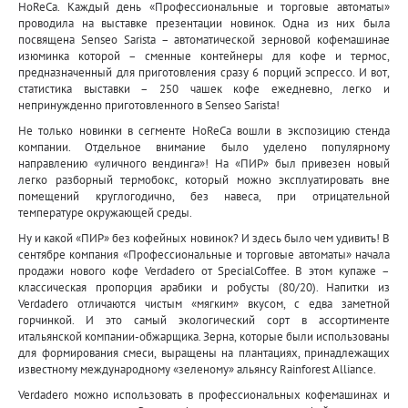
HoReCa. Каждый день «Профессиональные и торговые автоматы»
проводила на выставке презентации новинок. Одна из них была
посвящена Senseo Sarista – автоматической зерновой кофемашинае
изюминка которой – сменные контейнеры для кофе и термос,
предназначенный для приготовления сразу 6 порций эспрессо. И вот,
статистика выставки – 250 чашек кофе ежедневно, легко и
непринужденно приготовленного в Senseo Sarista!
Не только новинки в сегменте HoReCa вошли в экспозицию стенда
компании. Отдельное внимание было уделено популярному
направлению «уличного вендинга»! На «ПИР» был привезен новый
легко разборный термобокс, который можно эксплуатировать вне
помещений круглогодично, без навеса, при отрицательной
температуре окружающей среды.
Ну и какой «ПИР» без кофейных новинок? И здесь было чем удивить! В
сентябре компания «Профессиональные и торговые автоматы» начала
продажи нового кофе Verdadero от SpecialCoffee. В этом купаже –
классическая пропорция арабики и робусты (80/20). Напитки из
Verdadero отличаются чистым «мягким» вкусом, с едва заметной
горчинкой. И это самый экологический сорт в ассортименте
итальянской компании-обжарщика. Зерна, которые были использованы
для формирования смеси, выращены на плантациях, принадлежащих
известному международному «зеленому» альянсу Rainforest Alliance.
Verdadero можно использовать в профессиональных кофемашинах и