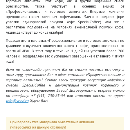
торговых автоматах. Этот кофе, как и другие кофейные смеси
SpecialCoffee, также участвует в осенних акциях от
«Профессиональные и торговые автоматы». Впервые компания
предложила своим клиентам кофемашины Saeco в подарок (при
условии единоразовой покупки кофе SpecialCoffee) или же в
бесплатное пользование на условиях ежемесячной покупки кофе.
Акция действует до конца октября!
Подводя итоги выставки, «Профессиональные и торговые автоматы» по
традиции озвучивает количество чашек с кофе, приготовленных во
время «ПИРа». В этом году в течение 4 дней мы угостили более 700
человек! Поздравляем вас с успешным завершением главного «ПИРа»
года!
Если по каким-либо причинам Вы не смогли посетить выставку в
этом году, приглашаем Вас в офис компании «Профессиональные и
торговые автоматы»! Сейчас здесь проходит дегустация кофейных
смесей
SpecialCoffee
и демонстрация новинок кофейного и
вендингового оборудования
Saeco
! Договориться о встрече можно
по телефону: +7 (495) 730-65-54 или отправив письмо на адрес:
info
@
vend
.
ru
Ждем Вас!
При перепечатке материала обязательна активная
гиперссылка на данную страницу!