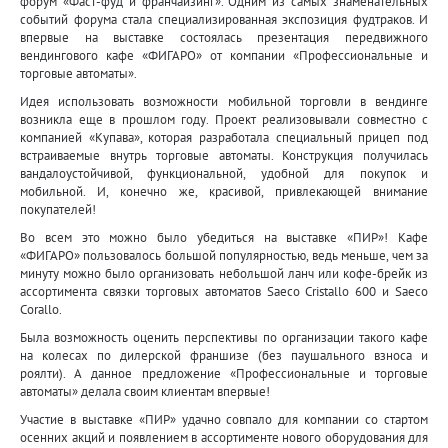
форум «Фаст-фуд и франчайзинг». Одним из самых знаменательных
событий форума стала специализированная экспозиция фудтраков. И
впервые на выставке состоялась презентация передвижного
вендингового кафе «ФИГАРО» от компании «Профессиональные и
торговые автоматы».
Идея использовать возможности мобильной торговли в вендинге
возникла еще в прошлом году. Проект реализовывали совместно с
компанией «Купава», которая разработала специальный прицеп под
встраиваемые внутрь торговые автоматы. Конструкция получилась
вандалоустойчивой, функциональной, удобной для покупок и
мобильной. И, конечно же, красивой, привлекающей внимание
покупателей!
Во всем это можно было убедиться на выставке «ПИР»! Кафе
«ФИГАРО» пользовалось большой популярностью, ведь меньше, чем за
минуту можно было организовать небольшой ланч или кофе-брейк из
ассортимента связки торговых автоматов Saeco Cristallo 600 и Saeco
Corallo.
Была возможность оценить перспективы по организации такого кафе
на колесах по дилерской франшизе (без паушального взноса и
роялти). А данное предложение «Профессиональные и торговые
автоматы» делала своим клиентам впервые!
Участие в выставке «ПИР» удачно совпало для компании со стартом
осенних акций и появлением в ассортименте нового оборудования для