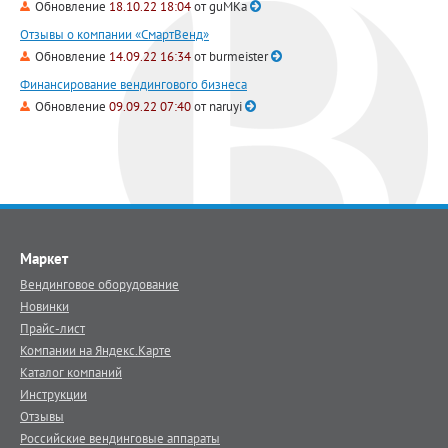
Обновление
18.10.22 18:04
от
guMKa
Отзывы о компании «СмартВенд»
Обновление
14.09.22 16:34
от
burmeister
Финансирование вендингового бизнеса
Обновление
09.09.22 07:40
от
naruyi
Маркет
Вендинговое оборудование
Новинки
Прайс-лист
Компании на Яндекс.Карте
Каталог компаний
Инструкции
Отзывы
Российские вендинговые аппараты