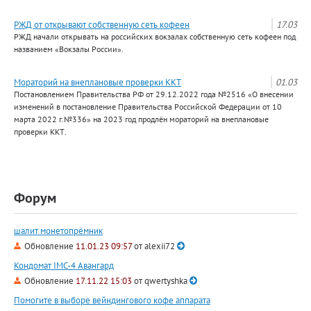
РЖД от открывают собственную сеть кофеен
17.03
РЖД начали открывать на российских вокзалах собственную сеть кофеен под
названием «Вокзалы России».
Мораторий на внеплановые проверки ККТ
01.03
Постановлением Правительства РФ от 29.12.2022 года №2516 «О внесении
изменений в постановление Правительства Российской Федерации от 10
марта 2022 г.№336» на 2023 год продлён мораторий на внеплановые
проверки ККТ.
Форум
шалит монетопрёмник
Обновление
11.01.23 09:57
от
alexii72
Кондомат IMC-4 Авангард
Обновление
17.11.22 15:03
от
qwertyshka
Помогите в выборе вейндингового кофе аппарата