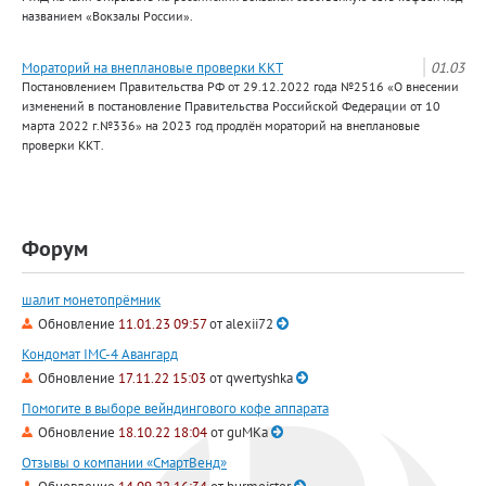
названием «Вокзалы России».
Мораторий на внеплановые проверки ККТ
01.03
Постановлением Правительства РФ от 29.12.2022 года №2516 «О внесении
изменений в постановление Правительства Российской Федерации от 10
марта 2022 г.№336» на 2023 год продлён мораторий на внеплановые
проверки ККТ.
Форум
шалит монетопрёмник
Обновление
11.01.23 09:57
от
alexii72
Кондомат IMC-4 Авангард
Обновление
17.11.22 15:03
от
qwertyshka
Помогите в выборе вейндингового кофе аппарата
Обновление
18.10.22 18:04
от
guMKa
Отзывы о компании «СмартВенд»