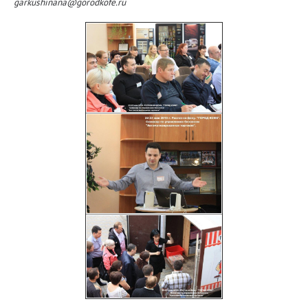
garkushinana@gorodkofe.ru