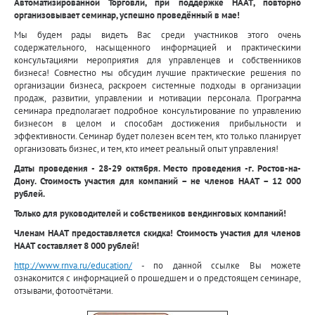
Автоматизированной Торговли, при поддержке НААТ, повторно
организовывает семинар, успешно проведённый в мае!
Мы будем рады видеть Вас среди участников этого очень
содержательного, насыщенного информацией и практическими
консультациями мероприятия для управленцев и собственников
бизнеса! Совместно мы обсудим лучшие практические решения по
организации бизнеса, раскроем системные подходы в организации
продаж, развитии, управлении и мотивации персонала. Программа
семинара предполагает подробное консультирование по управлению
бизнесом в целом и способам достижения прибыльности и
эффективности. Семинар будет полезен всем тем, кто только планирует
организовать бизнес, и тем, кто имеет реальный опыт управления!
Даты проведения - 28-29 октября. Место проведения -г. Ростов-на-
Дону. Стоимость участия для компаний – не членов НААТ – 12 000
рублей.
Только для руководителей и собствеников вендинговых компаний!
Членам НААТ предоставляется скидка! Стоимость участия для членов
НААТ составляет 8 000 рублей!
http://www.rnva.ru/education/
- по данной ссылке Вы можете
ознакомится с информацией о прошедшем и о предстоящем семинаре,
отзывами, фотоотчётами.