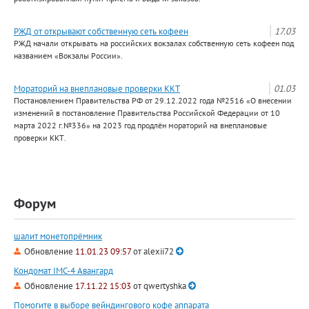
РЖД от открывают собственную сеть кофеен
17.03
РЖД начали открывать на российских вокзалах собственную сеть кофеен под
названием «Вокзалы России».
Мораторий на внеплановые проверки ККТ
01.03
Постановлением Правительства РФ от 29.12.2022 года №2516 «О внесении
изменений в постановление Правительства Российской Федерации от 10
марта 2022 г.№336» на 2023 год продлён мораторий на внеплановые
проверки ККТ.
Форум
шалит монетопрёмник
Обновление
11.01.23 09:57
от
alexii72
Кондомат IMC-4 Авангард
Обновление
17.11.22 15:03
от
qwertyshka
Помогите в выборе вейндингового кофе аппарата