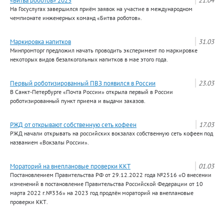
«Битва роботов» 2023
21.04
На Госуслугах завершился приём заявок на участие в международном
чемпионате инженерных команд «Битва роботов».
Маркировка напитков
31.03
Минпромторг предложил начать проводить эксперимент по маркировке
некоторых видов безалкогольных напитков в мае этого года.
Первый роботизированный ПВЗ появился в России
23.03
В Санкт-Петербурге «Почта России» открыла первый в России
роботизированный пункт приема и выдачи заказов.
РЖД от открывают собственную сеть кофеен
17.03
РЖД начали открывать на российских вокзалах собственную сеть кофеен под
названием «Вокзалы России».
Мораторий на внеплановые проверки ККТ
01.03
Постановлением Правительства РФ от 29.12.2022 года №2516 «О внесении
изменений в постановление Правительства Российской Федерации от 10
марта 2022 г.№336» на 2023 год продлён мораторий на внеплановые
проверки ККТ.