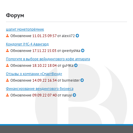
Форум
шалит монетопрёмник
Обновление
11.01.23 09:57
от
alexii72
Кондомат IMC-4 Авангард
Обновление
17.11.22 15:03
от
qwertyshka
Помогите в выборе вейндингового кофе аппарата
Обновление
18.10.22 18:04
от
guMKa
Отзывы о компании «СмартВенд»
Обновление
14.09.22 16:34
от
burmeister
Финансирование вендингового бизнеса
Обновление
09.09.22 07:40
от
naruyi