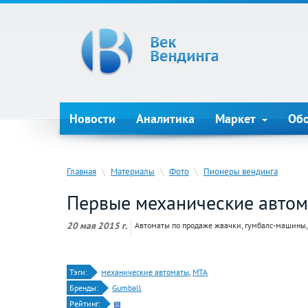
Новости
Аналитика
Маркет
Об
Главная
\
Материалы
\
Фото
\
Пионеры вендинга
Первые механические авто
20 мая 2015 г.
Автоматы по продаже жвачки, гумбалс-машины,
Тэги:
механические автоматы
,
МТА
Бренды:
Gumball
Рейтинг: