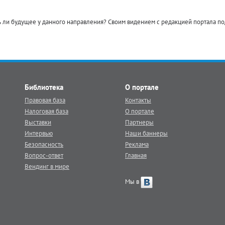
ть ли будущее у данного направления? Своим видением с редакцией портала 
Библиотека
О портале
Правовая база
Контакты
Налоговая база
О портале
Выставки
Партнеры
Интервью
Наши баннеры
Безопасность
Реклама
Вопрос-ответ
Главная
Вендинг в мире
Мы в