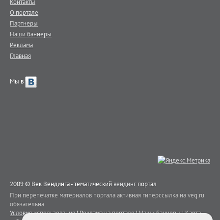
Контакты
О портале
Партнеры
Наши баннеры
Реклама
Главная
Мы в
2009 © Век Вендинга - тематический
вендинг
портал
При перепечатке материалов портала активная гиперссылка на veq.ru
обязательна.
Условия использования
|
Реклама на портале
|
Наши баннеры
|
Карта