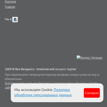
Реклама
Главная
Мы в
2009 © Век Вендинга - тематический
вендинг
портал
При перепечатке материалов портала активная гиперссылка на veq.ru
обязательна.
Условия использования
|
Реклама на портале
|
Наши баннеры
|
Карта
сайта
|
Контакты
Мы используем Cookie.
Политика
Согласен
обработки персональных данных
.