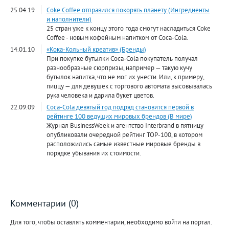
25.04.19
Coke Coffee отправился покорять планету (Ингредиенты
и наполнители)
25 стран уже к концу этого года смогут насладиться Coke
Coffee - новым кофейным напитком от Coca-Cola.
14.01.10
«Кока-Кольный креатив» (Бренды)
При покупке бутылки Coca-Cola покупатель получал
разнообразные сюрпризы, например — такую кучу
бутылок напитка, что не мог их унести. Или, к примеру,
пиццу — для девушек с торгового автомата высовывалась
рука человека и дарила букет цветов.
22.09.09
Coca-Cola девятый год подряд становится первой в
рейтинге 100 ведущих мировых брендов (В мире)
Журнал BusinessWeek и агентство Interbrand в пятницу
опубликовали очередной рейтинг ТОР-100, в котором
расположились самые известные мировые бренды в
порядке убывания их стоимости.
Комментарии (0)
Для того, чтобы оставлять комментарии, необходимо войти на портал.