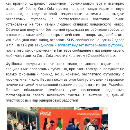
как правило, одаривают различной промо-халявой. Вот и всемирно
известный бренд Coca-Cola провел на днях новую маркетинговую
кампанию, в ходе которой вендинговые автоматы по выдаче
бесплатных футболок с соответствующим логотипом были
установлены на трех самых людных станциях лондонского метро.
Обычно для получения бесплатной продукции потребителю требуется
выполнить какие-либо нехитрые действия – попрыгать, изобразить
что-либо (или кого-либо), отправить SMS-сообщение на нужный адрес
и т.п. На сей раз
вендинговый аппарат выдает потребителю футболку
,
после того, как он разместит в Твиттере сообщение с названием своего
любимого напитка Coca-Cola вместе с хештегом #ChooseHappiness.
Футболки предлагаются четырех видов, и автомат выдает их в
специальных прозрачных тубах. Но, при этом граждане получают не
только фирменный прикид, но и, конечно, бесплатную бутылочку с
любимым напитком. Первый такой автомат был установлен на прошлой
неделе на самой многолюдной станции лондонского метро - Waterloo.
Первые обладатели футболок уже поспешили поделиться
фотографиями своего неземного счастья в Твиттере. О, дивный
пластмассовый мир одноразовых радостей!