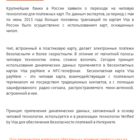
Крупнейшие банки в России заявили о переходе на чиповую
технологию для платежных карт. По данным экспертов, за период с мая
по июнь 2013 года больше половины транзакций по картам Visa в
России было осуществлено с использованием карт, оснащенных
чипом.
Чип, встроенный в пластиковую карту, делает электронные платежи
безопасными и более скоростными. В отличие от магнитной полосы
чиповую технологию очень сложно взломать. Сегодня принцип
использования динамических данных применяется в бесконтактных
картах Visa payWave и NFC-телефонах. Бесконтактная карта Visa
payWave – это чиповая карта, взаимодействующая с платежным
терминалом не посредством традиционных контактов, а с помощью
зашифрованного радио-сигнала, распространяемого мини-антенной,
встроенной в нее.
Принцип применения динамических данных, заложенный в основу
чиповой технологии, используется и в реализации технологии Verified
by Visa для обеспечения безопасности платежей в Интернете.
При перепечатке материала обязательна активная гиперссылка на