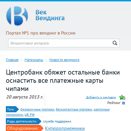
Портал №1 про вендинг в России
Главная
\
Материалы
\
Новости вендинга
Центробанк обяжет остальные банки
оснастить все платежные карты
чипами
20 августа 2013 г.
Рейтинг:
Тэги:
Безналичные платежи
,
бесконтактные платежи
,
карточные
технологии
,
ЦБ РФ
Роды деятельности:
служба поддержки
Оборудование:
Купюроприемники