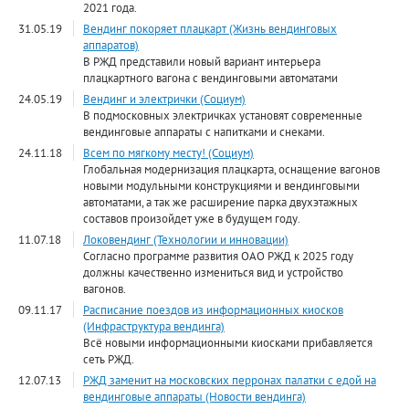
2021 года.
31.05.19
Вендинг покоряет плацкарт (Жизнь вендинговых
аппаратов)
В РЖД представили новый вариант интерьера
плацкартного вагона с вендинговыми автоматами
24.05.19
Вендинг и электрички (Социум)
В подмосковных электричках установят современные
вендинговые аппараты с напитками и снеками.
24.11.18
Всем по мягкому месту! (Социум)
Глобальная модернизация плацкарта, оснащение вагонов
новыми модульными конструкциями и вендинговыми
автоматами, а так же расширение парка двухэтажных
составов произойдет уже в будущем году.
11.07.18
Локовендинг (Технологии и инновации)
Согласно программе развития ОАО РЖД к 2025 году
должны качественно измениться вид и устройство
вагонов.
09.11.17
Расписание поездов из информационных киосков
(Инфраструктура вендинга)
Всё новыми информационными киосками прибавляется
сеть РЖД.
12.07.13
РЖД заменит на московских перронах палатки с едой на
вендинговые аппараты (Новости вендинга)