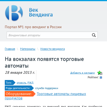
Портал №1 про вендинг в России
Главная
\
Материалы
\
Новости вендинга
На вокзалах появятся торговые
автоматы
28 января 2013 г.
Рейтинг:
Тэги:
отрасль
,
РЖД
Роды деятельности:
служба поддержки
Оборудование:
Торговые автоматы пищевых
продуктов
РЖД серьезно принялась за внешний вид вокзалов. Как пообещал