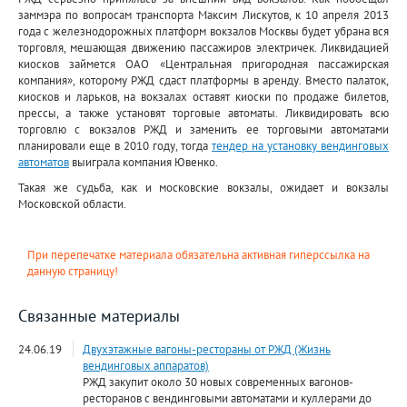
заммэра по вопросам транспорта Максим Лискутов, к 10 апреля 2013
года с железнодорожных платформ вокзалов Москвы будет убрана вся
торговля, мешающая движению пассажиров электричек. Ликвидацией
киосков займется ОАО «Центральная пригородная пассажирская
компания», которому РЖД сдаст платформы в аренду. Вместо палаток,
киосков и ларьков, на вокзалах оставят киоски по продаже билетов,
прессы, а также установят торговые автоматы. Ликвидировать всю
торговлю с вокзалов РЖД и заменить ее торговыми автоматами
планировали еще в 2010 году, тогда
тендер на установку вендинговых
автоматов
выиграла компания Ювенко.
Такая же судьба, как и московские вокзалы, ожидает и вокзалы
Московской области.
При перепечатке материала обязательна активная гиперссылка на
данную страницу!
Связанные материалы
24.06.19
Двухэтажные вагоны-рестораны от РЖД (Жизнь
вендинговых аппаратов)
РЖД закупит около 30 новых современных вагонов-
ресторанов с вендинговыми автоматами и куллерами до