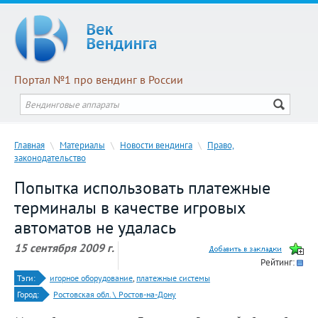
Портал №1 про вендинг в России
Главная
\
Материалы
\
Новости вендинга
\
Право,
законодательство
Попытка использовать платежные
терминалы в качестве игровых
автоматов не удалась
15 сентября 2009 г.
Рейтинг:
Тэги:
игорное оборудование
,
платежные системы
Город:
Ростовская обл. \ Ростов-на-Дону