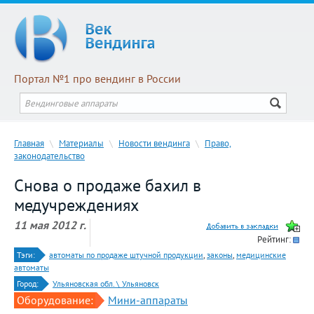
Портал №1 про вендинг в России
Главная
\
Материалы
\
Новости вендинга
\
Право,
законодательство
Снова о продаже бахил в
медучреждениях
11 мая 2012 г.
Рейтинг:
Тэги:
автоматы по продаже штучной продукции
,
законы
,
медицинские
автоматы
Город:
Ульяновская обл. \ Ульяновск
Оборудование:
Мини-аппараты