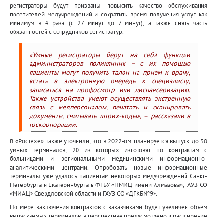
регистраторы будут призваны повысить качество обслуживания
посетителей медучреждений и сократить время получения услуг как
минимум в 4 раза (с 27 минут до 7 минут), а также снять часть
обязанностей с сотрудников регистратур.
«Умные регистраторы берут на себя функции
администраторов поликлиник – с их помощью
пациенты могут получить талон на прием к врачу,
встать в электронную очередь к специалисту,
записаться на профосмотр или диспансеризацию.
Также устройства умеют осуществлять экстренную
связь с медперсоналом, печатать и сканировать
документы, считывать штрих-коды», – рассказали в
госкорпорации.
В «Ростехе» также уточнили, что в 2022-ом планируется выпуск до 30
умных терминалов, 20 из которых изготовят по контрактам с
больницами и региональными медицинскими информационно-
аналитическими центрами. Опробовать новые информационные
терминалы уже удалось пациентам некоторых медучреждений Санкт-
Петербурга и Екатеринбурга в ФГБУ «НМИЦ имени Алмазова», ГАУЗ СО
«МИАЦ» Свердловской области и ГАУЗ СО «ДГКБ№9».
По мере заключения контрактов с заказчиками будет увеличен объем
выпускаемых терминалов, в перспективе предусмотрено и расширение