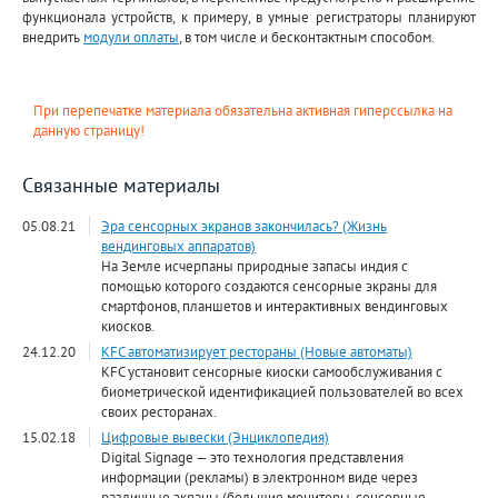
функционала устройств, к примеру, в умные регистраторы планируют
внедрить
модули оплаты
, в том числе и бесконтактным способом.
При перепечатке материала обязательна активная гиперссылка на
данную страницу!
Связанные материалы
05.08.21
Эра сенсорных экранов закончилась? (Жизнь
вендинговых аппаратов)
На Земле исчерпаны природные запасы индия с
помощью которого создаются сенсорные экраны для
смартфонов, планшетов и интерактивных вендинговых
киосков.
24.12.20
KFC автоматизирует рестораны (Новые автоматы)
KFC установит сенсорные киоски самообслуживания с
биометрической идентификацией пользователей во всех
своих ресторанах.
15.02.18
Цифровые вывески (Энциклопедия)
Digital Signage — это технология представления
информации (рекламы) в электронном виде через
различные экраны (большие мониторы, сенсорные