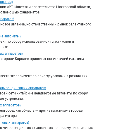
овации)
нии «РТ-Инвест» и правительства Московской области,
я с помощью фандоматов.
паратов)
новое явление, но отечественный рынок селективного
ые автоматы)
оект по сбору использованной пластиковой и
нске.
ых аппаратов)
в городе Королев принял от посетителей магазина
вести эксперимент по приему упаковки в розничных
знь вендинговых аппаратов)
своей сети китайские вендинговые автоматы по сбору
ые устройства.
х аппаратов)
елгородская область — против пластика» в городе
ра мусора.
нговых аппаратов)
 в метро вендинговых автоматов по приему пластиковых