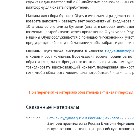
служит медиа-платформой с 65-дюймовым полноэкранным ст
платформу для охвата потребителей.
Машина для сбора бутылок Olyns измельчает и разделяет мат
возврата депозита и развертывает бесконтактный вход через
10 штатах со счетами за бутылки (штаты, в которых действу
возмещать потребителям через приложение Olyns через Paypa
машины Olyns обслуживаются с помощью гиг-экономики, учас
предупреждений о «пустой машине», чтобы забрать и доставит
Машины Olyns также выступают в качестве
медиа-платфор
отходов и рост компании. Восемьдесят восемь процентов по
образ жизни, давая брендам возможность охватить эту ауд
транслировать вдохновляющий контент, подчеркивая важност
сети, чтобы общаться с миллионами потребителей и влиять на 
При перепечатке материала обязательна активная гиперссылк
Связанные материалы
17.11.22
Есть ли будущее у ИИ в России? (Технологии и ин
Зампред правительства России Дмитрий Чернышен
искусственного интеллекта в российскую экономик