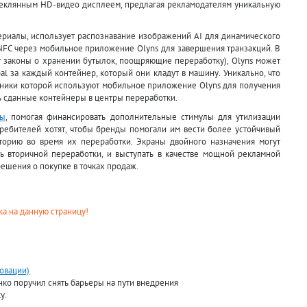
еклянным HD-видео дисплеем, предлагая рекламодателям уникальную
ериалы, использует распознавание изображений AI для динамического
 NFC через мобильное приложение Olyns для завершения транзакций. В
ют законы о хранении бутылок, поощряющие переработку), Olyns может
l за каждый контейнер, который они кладут в машину. Уникально, что
тники которой используют мобильное приложение Olyns для получения
ь сданные контейнеры в центры переработки.
мы
, помогая финансировать дополнительные стимулы для утилизации
требителей хотят, чтобы бренды помогали им вести более устойчивый
иторию во время их переработки. Экраны двойного назначения могут
ь вторичной переработки, и выступать в качестве мощной рекламной
решения о покупке в точках продаж.
а на данную страницу!
новации)
ко поручил снять барьеры на пути внедрения
у.