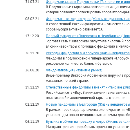
31.03.21
Фандоматизация в Подмосковье (Технологии и инн
В Подмосковье стартовала совместная акция компа
которая позволит протестировать сбора вторсырь
08.02.21
Фандомат – взгляд изнутри (Жизнь вендинговых ап
В современной России фандоматы – относительно 
сбора мусора активно развивается.
17.12.20
Первый фандомат «Пятерочка» в Челябинске (Нов
Торговая сеть «Пятерочка» запустила пилотный пр
алюминиевой тары с помощью фандомата в Челяби
26.11.20
Рекорды фандомата в «Глобусе» (Жизнь вендингов
Фандомат в подмосковном гипермаркете «Глобус» 
рекордное количество банок и бутылок.
26.08.20
Фандоматизация (Развитие рынка)
Вице-премьер Виктория Абрамченко поручила про
магазинах по всей стране.
19.12.19
Отечественные фандоматы заменят китайские (Жи
Российская сеть «ВкусВилл» заменит в магазинах 
пластиковой и аллюминиевой тары на отечественн
02.12.19
Новые пандоматы в Белгороде (Жизнь вендинговы
В рамках проекта департамента экономразвития «Б
установят два новых вендинговых автомата для сбо
06.11.19
Бутылка в обмен на поездку в метро (Жизнь венди
Минтранс решил проработать проект по установке