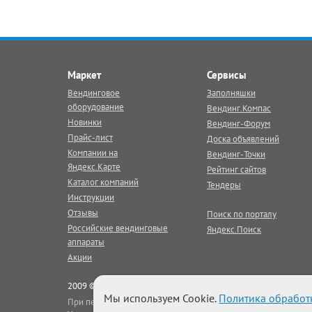
Маркет
Сервисы
Вендинговое
Заполняшки
оборудование
Вендинг.Компас
Новинки
Вендинг-Форум
Прайс-лист
Доска объявлений
Компании на
Вендинг-Точки
Яндекс.Карте
Рейтинг сайтов
Каталог компаний
Тендеры
Инструкции
Отзывы
Поиск по порталу
Российские вендинговые
Яндекс.Поиск
аппараты
Акции
2009 © Век Вендинга - тематический
вендинг
портал
Мы используем Cookie.
Политика обработ
При перепечатке материалов портала активная гиперссылка на