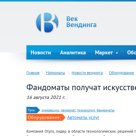
Новости
Аналитика
Маркет
Об
Главная
\
Материалы
\
Новости вендинга
\
Оборудование
Фандоматы получат искусств
16 августа 2021 г.
Тэги:
инновации
,
пандомат
,
технологии
,
фандоматы
Оборудование:
Автоматы услуг
Компания Olyns, лидер в области технологических решений 