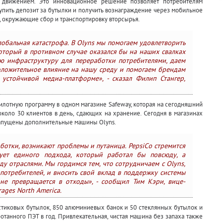
 движением. Это инновационное решение позволяет потребителям
упить депозит за бутылки и получить вознаграждение через мобильное
, окружающие сбор и транспортировку вторсырья.
лобальная катастрофа. В Olyns мы помогаем удовлетворить
оторый в противном случае оказался бы на наших свалках
ю инфраструктуру для переработки потребителями, даем
оложительное влияние на нашу среду и помогаем брендам
устойчивой медиа-платформе», - сказал Филип Стангер,
 пилотную программу в одном магазине Safeway, которая на сегодняшний
коло 30 клиентов в день, сдающих на хранение. Сегодня в магазинах
запущены дополнительные машины Olyns.
ботки, возникают проблемы и путаница. PepsiCo стремится
ует единого подхода, который работал бы повсюду, а
у отраслями. Мы гордимся тем, что сотрудничаем с Olyns,
потребителей, и вносить свой вклад в поддержку системы
 не превращается в отходы», - сообщил Тим Кэри, вице-
ages North America.
стиковых бутылок, 850 алюминиевых банок и 50 стеклянных бутылок и
отанного ПЭТ в год. Привлекательная, чистая машина без запаха также