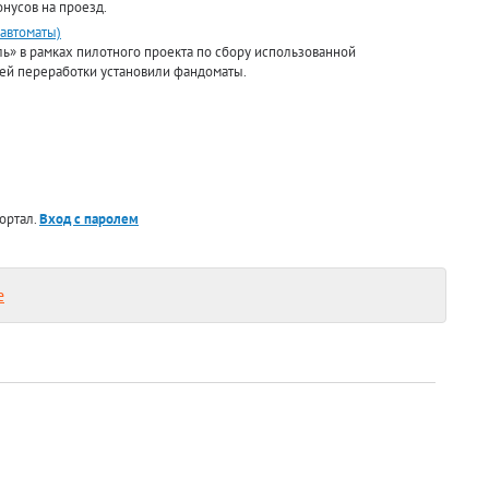
нусов на проезд.
 автоматы)
ь» в рамках пилотного проекта по сбору использованной
ей переработки установили фандоматы.
ортал.
Вход с паролем
е