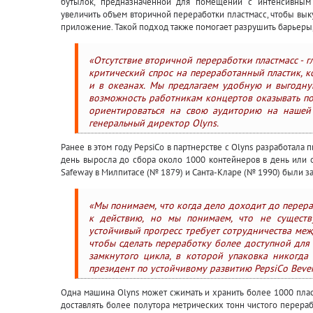
бутылок, предназначенной для помещений с интенсивным
увеличить объем вторичной переработки пластмасс, чтобы вык
приложение. Такой подход также помогает разрушить барьеры
«Отсутствие вторичной переработки пластмасс - г
критический спрос на переработанный пластик, к
и в океанах. Мы предлагаем удобную и выгодну
возможность работникам концертов оказывать п
ориентироваться на свою аудиторию на нашей 
генеральный директор Olyns.
Ранее в этом году PepsiCo в партнерстве с Olyns разработала
день выросла до сбора около 1000 контейнеров в день или о
Safeway в Милпитасе (№ 1879) и Санта-Кларе (№ 1990) были 
«Мы понимаем, что когда дело доходит до перера
к действию, но мы понимаем, что не существ
устойчивый прогресс требует сотрудничества межд
чтобы сделать переработку более доступной для 
замкнутого цикла, в которой упаковка никогда
президент по устойчивому развитию PepsiCo Bever
Одна машина Olyns может сжимать и хранить более 1000 пла
доставлять более полутора метрических тонн чистого перераб