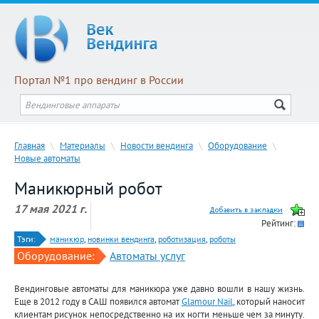
Портал №1 про вендинг в России
Главная
\
Материалы
\
Новости вендинга
\
Оборудование
\
Новые автоматы
Маникюрный робот
17 мая 2021 г.
Рейтинг:
Тэги:
маникюр
,
новинки вендинга
,
роботизация
,
роботы
Оборудование:
Автоматы услуг
Вендинговые автоматы для маникюра уже давно вошли в нашу жизнь.
Еще в 2012 году в САШ появился автомат
Glamour Nail
, который наносит
клиентам рисунок непосредственно на их ногти меньше чем за минуту.