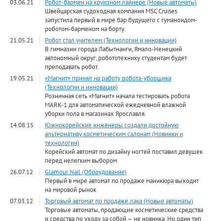
03.06.21
Робот-бармен на круизном лайнере (Новые автоматы)
Швейцарская судоходная компания MSC Cruises
запустила первый в мире бар будущего с гуманоидом-
роботом-барменом на борту.
21.05.21
Робот стал учителем (Технологии и инновации)
В гимназии города Лабытнанги, Ямало-Ненецкий
автономный округ, робототехнику студентам будет
преподавать робот.
19.05.21
«Магнит» принял на работу робота-уборщика
(Технологии и инновации)
Розничная сеть «Магнит» начала тестировать робота
MARK-1 для автоматической ежедневной влажной
уборки пола в магазинах Ярославля.
14.08.15
Южнокорейские инженеры создали достойную
альтернативу косметическим салонам (Новинки и
технологии)
Корейский автомат по дизайну ногтей поставил девушек
перед нелегким выбором
26.07.12
Glamour Nail (Оборудование)
Первый в мире автомат по продаже маникюра выходит
на мировой рынок
07.03.12
Торговый автомат по продаже лака (Новые автоматы)
Торговые автоматы, продающие косметические средства
и средства по уходу за собой — не новинка. Но один тип