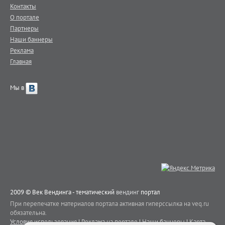
Контакты
О портале
Партнеры
Наши баннеры
Реклама
Главная
Мы в
2009 © Век Вендинга - тематический
вендинг
портал
При перепечатке материалов портала активная гиперссылка на veq.ru
обязательна.
Условия использования
|
Реклама на портале
|
Наши баннеры
|
Карта