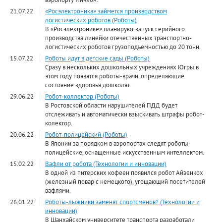
21.07.22
«Росэлектроника» займется производством
логистических роботов (Роботы)
В «Росэлектронике» планируют запуск серийного
производства линейки отечественных транспортно-
логистических роботов грузоподъемностью до 20 тонн.
15.07.22
Роботы идут в детские сады (Роботы)
Сразу в нескольких дошкольных учреждениях Югры в
этом году появятся роботы-врачи, определяющие
состояние здоровья дошколят.
29.06.22
Робот-коллектор (Роботы)
В Ростовской области нарушителей ПДД будет
отслеживать и автоматически взыскивать штрафы робот-
колектор.
20.06.22
Робот-полицейский (Роботы)
В Японии за порядком в аэропортах следят роботы-
полицейские, оснащенные искусственным интеллектом.
15.02.22
Вафли от робота (Технологии и инновации)
В одной из питерских кофеен появился робот Айзенкох
(железный повар с немецкого), угощающий посетителей
вафлями.
26.01.22
Роботы-лыжники заменят спортсменов? (Технологии и
инновации)
В Шанхайском университете транспорта разработали