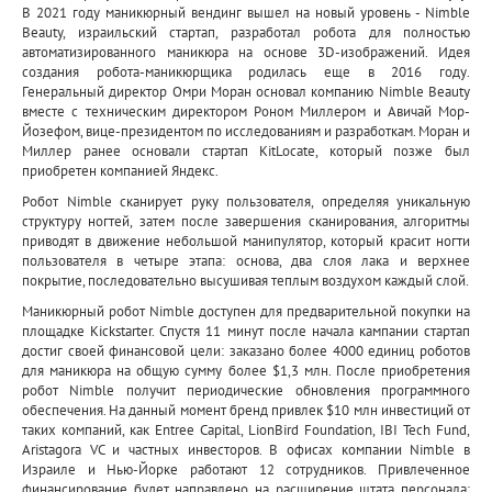
В 2021 году маникюрный вендинг вышел на новый уровень - Nimble
Beauty, израильский стартап, разработал робота для полностью
автоматизированного маникюра на основе 3D-изображений. Идея
создания робота-маникюрщика родилась еще в 2016 году.
Генеральный директор Омри Моран основал компанию Nimble Beauty
вместе с техническим директором Роном Миллером и Авичай Мор-
Йозефом, вице-президентом по исследованиям и разработкам. Моран и
Миллер ранее основали стартап KitLocate, который позже был
приобретен компанией Яндекс.
Робот Nimble сканирует руку пользователя, определяя уникальную
структуру ногтей, затем после завершения сканирования, алгоритмы
приводят в движение небольшой манипулятор, который красит ногти
пользователя в четыре этапа: основа, два слоя лака и верхнее
покрытие, последовательно высушивая теплым воздухом каждый слой.
Маникюрный робот Nimble доступен для предварительной покупки на
площадке Kickstarter. Спустя 11 минут после начала кампании стартап
достиг своей финансовой цели: заказано более 4000 единиц роботов
для маникюра на общую сумму более $1,3 млн. После приобретения
робот Nimble получит периодические обновления программного
обеспечения. На данный момент бренд привлек $10 млн инвестиций от
таких компаний, как Entree Capital, LionBird Foundation, IBI Tech Fund,
Aristagora VC и частных инвесторов. В офисах компании Nimble в
Израиле и Нью-Йорке работают 12 сотрудников. Привлеченное
финансирование будет направлено на расширение штата персонала: