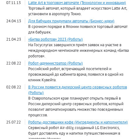
07.11.13
Latte Art в торговом автомате (Технологии и инновации)
Торговый автомат, который владеет искусством Latte Art,
установили в аэропорту Токио.
24.04.13
Для бабушек придумали автоматы (Бизнес-идеи)
В срочном порядке в Японии появился торговый автомат
для бабушек.
21.04.23
«Битва роботов» 2023 (Роботы)
На Госуслугах завершился приём заявок на участие в
международном чемпионате инженерных команд «Битва
роботов».
22.08.22
Робот-администратор (Роботы)
Российский робот, встречающий посетителей и
провожающий до кабинета врача, появился в одной из
клиник Кувейта.
02.08.22
В России появится дилерский центр сервисных роботов
(Роботы)
В Ставропольском крае планируют открыть первый в
России дилерский центр сервисных роботов, который
позволит автоматизировать множество повседневных
процессов.
25.07.22
Роботы-доставщики кофе (Ингредиенты и наполнители)
Сервисный робот Air-dilly, созданный LG Electronics,
будет доставлять еду и напитки путешественникам в
аэропорту Инчхон.