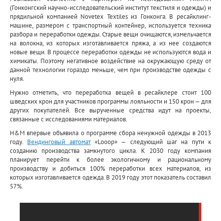
(Гонконгский научно-исследовательский институт текстиля и одежды) и
прядильной компанией Novetex Textiles из Гонконга. В ресайклинг-
машине, размером с транспортный контейнер, используется техника
разбора и переработки одежды. Старые вещи очищаются, измельчается
на волокна, из которых изготавливается пряжа, а из нее создаются
новые вещи. В процессе переработки одежды не используются вода и
химикаты. Поэтому негативное воздействие на окружающую среду от
данной технологии гораздо меньше, чем при производстве одежды с
нуля.
Нужно отметить, что переработка вещей в ресайклере стоит 100
шведских крон для участников программы лояльности и 150 крон — для
других покупателей. Все вырученные средства идут на проекты,
связанные с исследованиями материалов.
H&M впервые объявила о программе сбора ненужной одежды в 2013
году.
Вендинговый автомат
«Looop» — следующий шаг на пути к
созданию производства замкнутого цикла. К 2030 году компания
планирует перейти к более экологичному и рациональному
производству и добиться 100% переработки всех материалов, из
которых изготавливается одежда. В 2019 году этот показатель составил
57%.