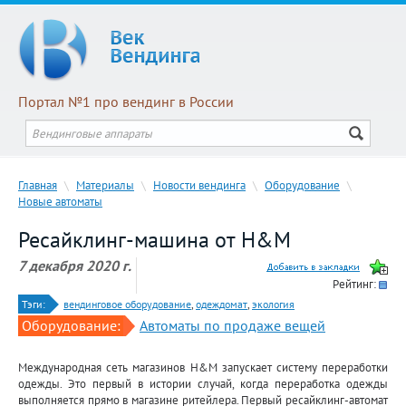
Портал №1 про вендинг в России
Главная
\
Материалы
\
Новости вендинга
\
Оборудование
\
Новые автоматы
Ресайклинг-машина от H&M
7 декабря 2020 г.
Рейтинг:
Тэги:
вендинговое оборудование
,
одеждомат
,
экология
Оборудование:
Автоматы по продаже вещей
Международная сеть магазинов H&M запускает систему переработки
одежды. Это первый в истории случай, когда переработка одежды
выполняется прямо в магазине ритейлера. Первый ресайклинг-автомат