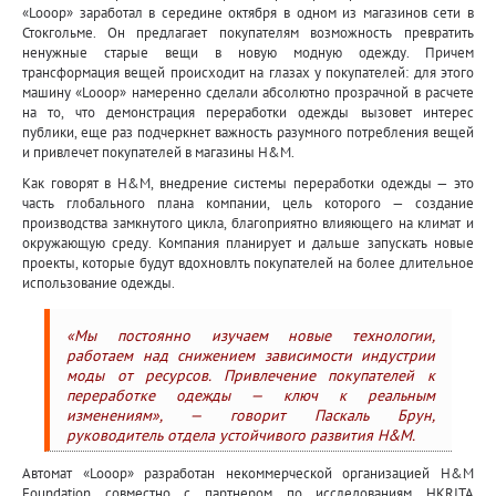
«Looop» заработал в середине октября в одном из магазинов сети в
Стокгольме. Он предлагает покупателям возможность превратить
ненужные старые вещи в новую модную одежду. Причем
трансформация вещей происходит на глазах у покупателей: для этого
машину «Looop» намеренно сделали абсолютно прозрачной в расчете
на то, что демонстрация переработки одежды вызовет интерес
публики, еще раз подчеркнет важность разумного потребления вещей
и привлечет покупателей в магазины H&M.
Как говорят в H&M, внедрение системы переработки одежды — это
часть глобального плана компании, цель которого — создание
производства замкнутого цикла, благоприятно влияющего на климат и
окружающую среду. Компания планирует и дальше запускать новые
проекты, которые будут вдохновлть покупателей на более длительное
использование одежды.
«Мы постоянно изучаем новые технологии,
работаем над снижением зависимости индустрии
моды от ресурсов. Привлечение покупателей к
переработке одежды — ключ к реальным
изменениям», — говорит Паскаль Брун,
руководитель отдела устойчивого развития H&M.
Автомат «Looop» разработан некоммерческой организацией H&M
Foundation совместно с партнером по исследованиям HKRITA