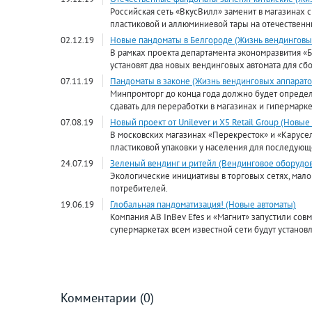
Российская сеть «ВкусВилл» заменит в магазинах 
пластиковой и аллюминиевой тары на отечественн
02.12.19
Новые пандоматы в Белгороде (Жизнь вендинговы
В рамках проекта департамента экономразвития «Б
установят два новых вендинговых автомата для сбо
07.11.19
Пандоматы в законе (Жизнь вендинговых аппарато
Минпромторг до конца года должно будет определ
сдавать для переработки в магазинах и гипермарке
07.08.19
Новый проект от Unilever и X5 Retail Group (Новые
В московских магазинах «Перекресток» и «Карусел
пластиковой упаковки у населения для последующ
24.07.19
Зеленый вендинг и ритейл (Вендинговое оборудо
Экологические инициативы в торговых сетях, мал
потребителей.
19.06.19
Глобальная пандоматизация! (Новые автоматы)
Компания AB InBev Efes и «Магнит» запустили сов
супермаркетах всем известной сети будут устано
Комментарии (0)