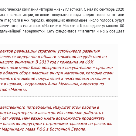
логическая кампания «Вторая жизнь пластика». С мая по сентябрь 2020
» в рамках акции, позволит покупателю отдать один голос за тот или
те magnit.ru в 4-х городах, набравших наибольшее число голосов, будут
олее того, в магазинах «Магнит» в Москве и Краснодаре установят 80
дальнейшей переработки. Сеть фандоматов «Магнита» и P&G обещает
оектов реализации стратегии устойчивого развития
является лидерство в области снижения воздействия на
нашего внимания. В 2019 году компания на 60%
очень позитивно было воспринято покупателями – продажи
 области сбора пластика внутри магазинов, которые стали
менять отношение покупателей к пластиковым отходам и
я в целом», - поделилась Анна Мелешина, директор по
тию «Магнит».
етственного потребления. Результат этой работы в
ости партнерств и альянсов. Мы начинали работать с
5 лет назад. Нам важно иметь возможность продолжать
е развития индустрии с огромными задачами по развитию
с Маринидис, глава P&G в Восточной Европе.