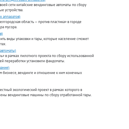
своей сети китайские вендинговые автоматы по сбору
ые устройства.
х аппаратов)
елгородская область — против пластика» в городе
ра мусора.
в)
ить виды упаковки и тары, которые население сможет
тах.
 автоматы)
ь» в рамках пилотного проекта по сбору использованной
ей переработки установили фандоматы.
вание)
ом бизнесе, вендинге и отношение к ним конечных
местный экологический проект в рамках которого в
влены вендинговые машины по сбору отработанной тары.