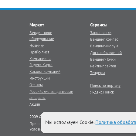
Маркет
Сервисы
Вендинговое
Заполняшки
оборудование
Вендинг.Компас
Новинки
Вендинг-Форум
Прайс-лист
Доска объявлений
Компании на
Вендинг-Точки
Яндекс.Карте
Рейтинг сайтов
Каталог компаний
Тендеры
Инструкции
Отзывы
Поиск по порталу
Российские вендинговые
Яндекс.Поиск
аппараты
Акции
2009 © Век Вендинга - тематический
вендинг
портал
Мы используем Cookie.
Политика обработ
При перепечатке материалов портала активная гиперссылка на
Условия использования
|
Реклама на портале
|
Наши баннеры