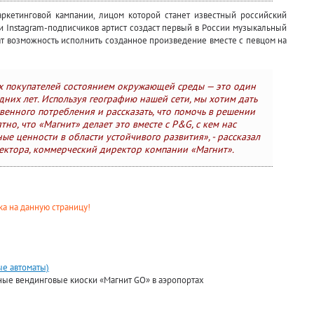
ркетинговой кампании, лицом которой станет известный российский
и Instagram-подписчиков артист создаст первый в России музыкальный
ат возможность исполнить созданное произведение вместе с певцом на
х покупателей состоянием окружающей среды — это один
них лет. Используя географию нашей сети, мы хотим дать
венного потребления и рассказать, что помочь в решении
но, что «Магнит» делает это вместе с P&G, с кем нас
ые ценности в области устойчивого развития», - рассказал
ектора, коммерческий директор компании «Магнит».
а на данную страницу!
ые автоматы)
нные вендинговые киоски «Магнит GО» в аэропортах