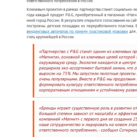
ответственного потребления в России.
Ключевым проектом в рамках партнерства станет социально-эко
года каждый продукт P&G, приобретенный в магазинах «Магнит
иной город России. В результате открытого голосования на сай
построены детские площадки из переработанного пластика. Б
вендинговых автоматов по приему пластиковой упаковки
для 
стать крупнейшей в России.
«Партнерство с P&G станет одним из ключевых пр
«Магнита», основной из ключевых целей которой 
окружающую среду. Экология находится в центре 
расширила эко-ассортимент бытовой химии, что 
выросли на 75%. Мы запустили пилотные проекты в
очень популярными. Вместе в P&G мы продолжим 
формировать культуру ответственного потреблени
корпоративным отношениям и устойчивому разви
«Бренды играют существенную роль в развитии отв
большой степени зависит от масштаба и эффективн
компанией «Магнит» с первого дня ее создания 2
наше сотрудничество и лидировать на новом этап
ответственного потребления», - сообщил Сотирио