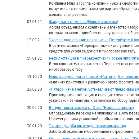
Компания Mars и группа компаний «ЭкоТехнологии
выпустили экспериментальную партию обуви, при 
жевательная резинка.
02.06.21
Фандоматы от Adidas (Новые автоматы)
Adidas объединился с креативным агентством Mojo
которая позволит приобрести пару кроссовок Stan 
13.05.21
Экофрендли станции появились в Петербурге (Нов
В сети магазинов «Перекресток» в культурной сто
средств для ухода за домом в многоразовую тару.
19.01.21
Рефил-станции в «Перекрестках» (Новые автоматы
В московских магазинах сети «Перекресток» появи
многоразовую тару.
19.10.20
Новый формат магазинов от «Магнит» (Технологии
«Магнит» приступил к развитию нового формата м
25.02.20
«Пятёрочка» и Henkel устанавливают пандоматы (
Производитель чистящих и моющих средств - комп
установкой вендинговых автоматов по сбору тары 
20.02.20
Вендинговый автомат от Dove (Новые автоматы)
Отпраздновать переход на упаковку из 100% пере
Unilever решила установкой необычного вендингов
30.01.20
Экотренды (Жизнь вендинговых аппаратов)
Забота об экологии и бережливое потребление пр
19.12.19
Отечественные фандоматы заменят китайские (Жи