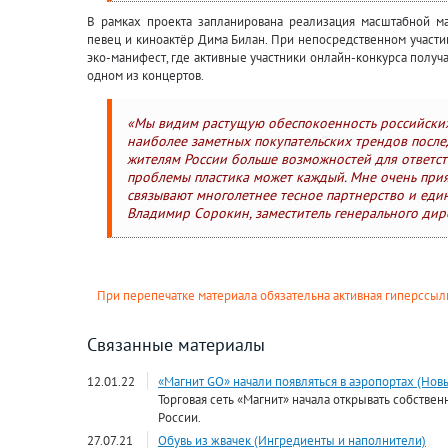
В рамках проекта запланирована реализация масштабной ма
певец и киноактёр Дима Билан. При непосредственном участи
эко-манифест, где активные участники онлайн-конкурса получ
одном из концертов.
«Мы видим растущую обеспокоенность российски
наиболее заметных покупательских трендов послед
жителям России больше возможностей для ответст
проблемы пластика может каждый. Мне очень прият
связывают многолетнее тесное партнерство и един
Владимир Сорокин, заместитель генерального дир
При перепечатке материала обязательна активная гиперссылк
Связанные материалы
12.01.22
«Магнит GО» начали появляться в аэропортах (Нов
Торговая сеть «Магнит» начала открывать собстве
России.
27.07.21
Обувь из жвачек (Ингредиенты и наполнители)