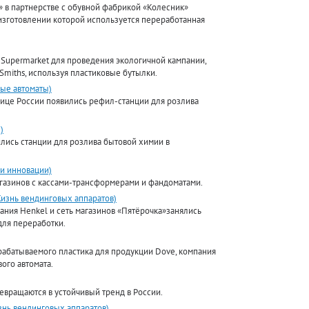
» в партнерстве с обувной фабрикой «Колесник»
изготовлении которой используется переработанная
 Supermarket для проведения экологичной кампании,
Smiths, используя пластиковые бутылки.
ые автоматы)
лице России появились рефил-станции для розлива
)
лись станции для розлива бытовой химии в
 и инновации)
агазинов с кассами-трансформерами и фандоматами.
Жизнь вендинговых аппаратов)
ания Henkel и сеть магазинов «Пятёрочка»занялись
для переработки.
рабатываемого пластика для продукции Dove, компания
ого автомата.
евращаются в устойчивый тренд в России.
знь вендинговых аппаратов)