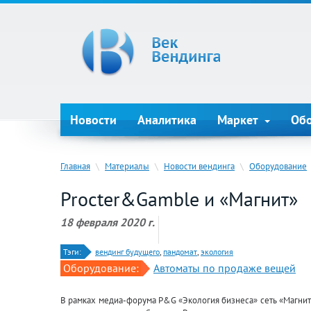
Новости
Аналитика
Маркет
Об
Главная
\
Материалы
\
Новости вендинга
\
Оборудование
Procter&Gamble и «Магнит»
18 февраля 2020 г.
Тэги:
вендинг будущего
,
пандомат
,
экология
Оборудование:
Автоматы по продаже вещей
В рамках медиа-форума P&G «Экология бизнеса» сеть «Магнит»