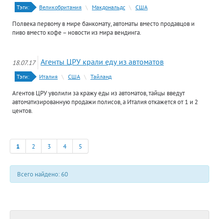
Тэги:
Великобритания
\
Макдональдс
\
США
Полвека первому в мире банкомату, автоматы вместо продавцов и
пиво вместо кофе – новости из мира вендинга.
Агенты ЦРУ крали еду из автоматов
18.07.17
Тэги:
Италия
\
США
\
Тайланд
Агентов ЦРУ уволили за кражу еды из автоматов, тайцы введут
автоматизированную продажи полисов, а Италия откажется от 1 и 2
центов.
1
2
3
4
5
Всего найдено: 60