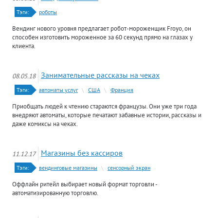
Тэги:
роботы
Вендинг нового уровня предлагает робот-мороженщик Froyo, он
способен изготовить мороженное за 60 секунд прямо на глазах у
клиента.
Занимательные рассказы на чеках
08.05.18
Тэги:
автоматы услуг
\
США
\
Франция
Приобщать людей к чтению стараются французы. Они уже три года
внедряют автоматы, которые печатают забавные истории, рассказы и
даже комиксы на чеках.
Магазины без кассиров
11.12.17
Тэги:
вендинговые магазины
\
сенсорный экран
Оффлайн ритейл выбирает новый формат торговли -
автоматизированную торговлю.