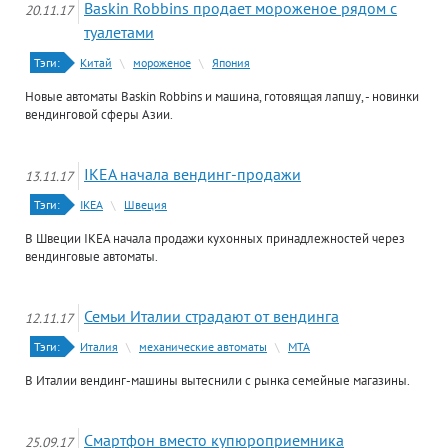
Baskin Robbins продает мороженое рядом с
20.11.17
туалетами
Тэги:
Китай
\
мороженое
\
Япония
Новые автоматы Baskin Robbins и машина, готовящая лапшу, - новинки
вендинговой сферы Азии.
IKEA начала вендинг-продажи
13.11.17
Тэги:
IKEA
\
Швеция
В Швеции IKEA начала продажи кухонных принадлежностей через
вендинговые автоматы.
Семьи Италии страдают от вендинга
12.11.17
Тэги:
Италия
\
механические автоматы
\
МТА
В Италии вендинг-машины вытеснили с рынка семейные магазины.
Смартфон вместо купюроприемника
25.09.17