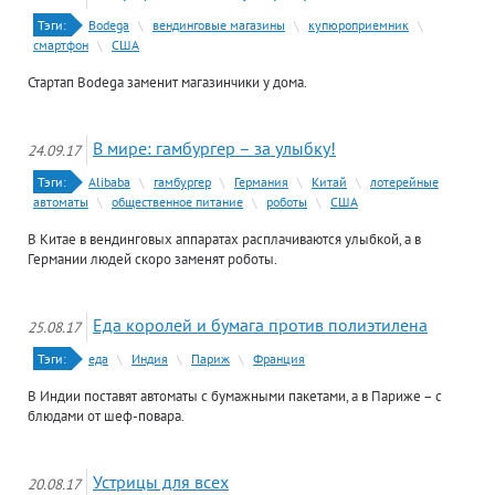
Тэги:
Bodega
\
вендинговые магазины
\
купюроприемник
\
смартфон
\
США
Стартап Bodega заменит магазинчики у дома.
В мире: гамбургер – за улыбку!
24.09.17
Тэги:
Alibaba
\
гамбургер
\
Германия
\
Китай
\
лотерейные
автоматы
\
общественное питание
\
роботы
\
США
В Китае в вендинговых аппаратах расплачиваются улыбкой, а в
Германии людей скоро заменят роботы.
Еда королей и бумага против полиэтилена
25.08.17
Тэги:
еда
\
Индия
\
Париж
\
Франция
В Индии поставят автоматы с бумажными пакетами, а в Париже – с
блюдами от шеф-повара.
Устрицы для всех
20.08.17