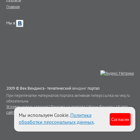
Главная
Мы в
2009 © Век Вендинга - тематический
вендинг
портал
При перепечатке материалов портала активная гиперссылка на veq.ru
обязательна.
Условия использования
|
Реклама на портале
|
Наши баннеры
|
Карта
сайта
|
Контакты
Мы используем Cookie.
Политика
Согласен
обработки персональных данных
.