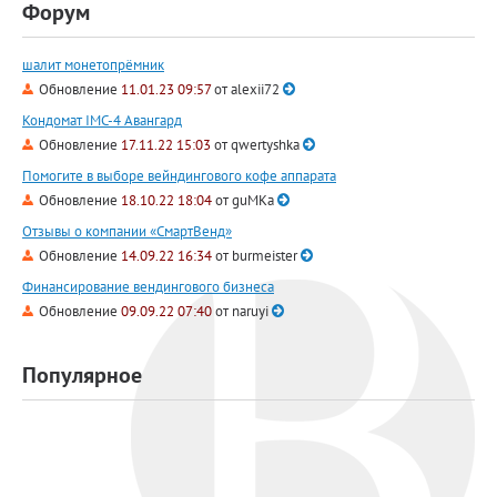
Форум
шалит монетопрёмник
Обновление
11.01.23 09:57
от
alexii72
Кондомат IMC-4 Авангард
Обновление
17.11.22 15:03
от
qwertyshka
Помогите в выборе вейндингового кофе аппарата
Обновление
18.10.22 18:04
от
guMKa
Отзывы о компании «СмартВенд»
Обновление
14.09.22 16:34
от
burmeister
Финансирование вендингового бизнеса
Обновление
09.09.22 07:40
от
naruyi
Популярное