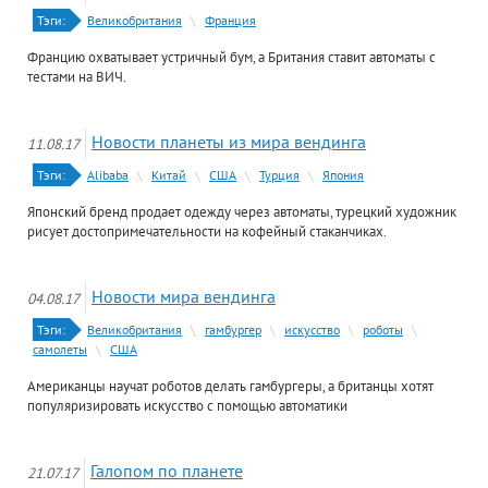
Тэги:
Великобритания
\
Франция
Францию охватывает устричный бум, а Британия ставит автоматы с
тестами на ВИЧ.
Новости планеты из мира вендинга
11.08.17
Тэги:
Alibaba
\
Китай
\
США
\
Турция
\
Япония
Японский бренд продает одежду через автоматы, турецкий художник
рисует достопримечательности на кофейный стаканчиках.
Новости мира вендинга
04.08.17
Тэги:
Великобритания
\
гамбургер
\
искусство
\
роботы
\
самолеты
\
США
Американцы научат роботов делать гамбургеры, а британцы хотят
популяризировать искусство с помощью автоматики
Галопом по планете
21.07.17