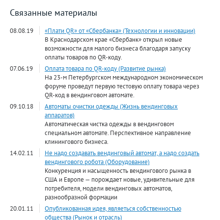
Связанные материалы
08.08.19
«Плати QR» от «Сбербанка» (Технологии и инновации)
В Краснодарском крае «Сбербанк» открыл новые
возможности для малого бизнеса благодаря запуску
оплаты товаров по QR-коду.
07.06.19
Оплата товара по QR-коду (Развитие рынка)
На 23-м Петербургском международном экономическом
форуме проведут первую тестовую оплату товара через
QR-код в вендинговом автомате.
09.10.18
Автоматы очистки одежды (Жизнь вендинговых
аппаратов)
Автоматическая чистка одежды в вендинговом
специальном автомате. Перспективное направление
клинингового бизнеса.
14.02.11
Не надо создавать вендинговый автомат, а надо создать
вендингового робота (Оборудование)
Конкуренция и насыщенность вендингового рынка в
США и Европе — порождает новые, удивительные для
потребителя, модели вендинговых автоматов,
разнообразной формации
20.01.11
Опубликованная идея, являеться собственностью
общества (Рынок и отрасль)