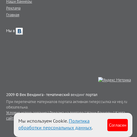
Наши баннеры
Реклама
Главная
Мы в
2009 © Век Вендинга - тематический
вендинг
портал
При перепечатке материалов портала активная гиперссылка на veq.ru
обязательна.
Условия использования
|
Реклама на портале
|
Наши баннеры
|
Карта
сайта
|
Контакты
Мы используем Cookie.
Политика
Согласен
обработки персональных данных
.