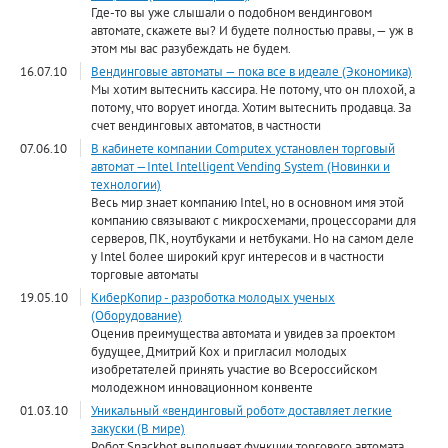
Где-то вы уже слышали о подобном вендинговом
автомате, скажете вы? И будете полностью правы, — уж в
этом мы вас разубеждать не будем.
16.07.10
Вендинговые автоматы — пока все в идеале (Экономика)
Мы хотим вытеснить кассира. Не потому, что он плохой, а
потому, что ворует иногда. Хотим вытеснить продавца. За
счет вендинговых автоматов, в частности
07.06.10
В кабинете компании Computex установлен торговый
автомат —Intel Intelligent Vending System (Новинки и
технологии)
Весь мир знает компанию Intel, но в основном имя этой
компанию связывают с микросхемами, процессорами для
серверов, ПК, ноутбуками и нетбуками. Но на самом деле
у Intel более широкий круг интересов и в частности
торговые автоматы
19.05.10
КиберКопир - разроботка молодых ученых
(Оборудование)
Оценив преимущества автомата и увидев за проектом
будущее, Дмитрий Кох и пригласил молодых
изобретателей принять участие во Всероссийском
молодежном инновационном конвенте
01.03.10
Уникальный «вендинговый робот» доставляет легкие
закуски (В мире)
Робот Snackbot выполняет функции торгового автомата