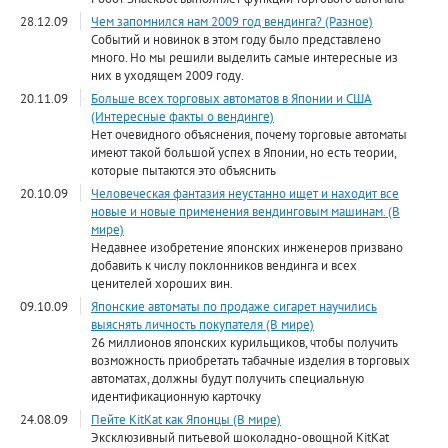
28.12.09
Чем запомнился нам 2009 год вендинга? (Разное)
Событий и новинок в этом году было представлено
много. Но мы решили выделить самые интересные из
них в уходящем 2009 году.
20.11.09
Больше всех торговых автоматов в Японии и США
(Интересные факты о вендинге)
Нет очевидного объяснения, почему торговые автоматы
имеют такой большой успех в Японии, но есть теории,
которые пытаются это объяснить
20.10.09
Человеческая фантазия неустанно ищет и находит все
новые и новые применения вендинговым машинам. (В
мире)
Недавнее изобретение японских инженеров призвано
добавить к числу поклонников вендинга и всех
ценителей хороших вин.
09.10.09
Японские автоматы по продаже сигарет научились
выяснять личность покупателя (В мире)
26 миллионов японских курильщиков, чтобы получить
возможность приобретать табачные изделия в торговых
автоматах, должны будут получить специальную
идентификационную карточку
24.08.09
Пейте KitKat как Японцы (В мире)
Эксклюзивный питьевой шоколадно-овощной KitKat