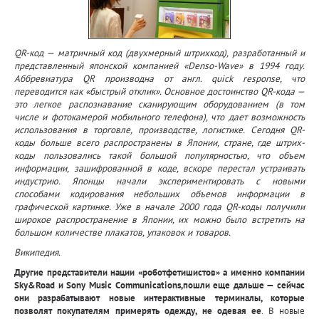
QR-код — матричный код (двухмерный штрихкод), разработанный и
представленный японской компанией «Denso-Wave» в 1994 году.
Аббревиатура QR производна от англ. quick response, что
переводится как «быстрый отклик». Основное достоинство QR-кода —
это легкое распознавание сканирующим оборудованием (в том
числе и фотокамерой мобильного телефона), что дает возможность
использования в торговле, производстве, логистике. Сегодня QR-
коды больше всего распространены в Японии, стране, где штрих-
коды пользовались такой большой популярностью, что объем
информации, зашифрованной в коде, вскоре перестал устраивать
индустрию. Японцы начали экспериментировать с новыми
способами кодирования небольших объемов информации в
графической картинке. Уже в начале 2000 года QR-коды получили
широкое распространение в Японии, их можно было встретить на
большом количестве плакатов, упаковок и товаров.
Википедия.
Другие представители нации «роботфетишистов» а именно компании
Sky&Road и Sony Music Communications,пошли еще дальше — сейчас
они разрабатывают новые интерактивные терминалы, которые
позволят покупателям примерять одежду, не одевая ее
. В новые