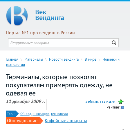
Портал №1 про вендинг в России
Главная
\
Материалы
\
Новости вендинга
\
В мире
\
Новинки и
технологии
Терминалы, которые позволят
покупателям примерять одежду, не
одевая ее
11 декабря 2009 г.
Рейтинг:
Тэги:
QR-код
,
инновации
,
технологии
Оборудование:
Кофейные аппараты