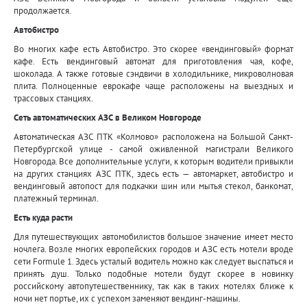
продолжается.
Автобистро
Во многих кафе есть Автобистро. Это скорее «вендинговый» формат
кафе. Есть вендинговый автомат для приготовления чая, кофе,
шоколада. А также готовые сэндвичи в холодильнике, микроволновая
плита. Полноценные еврокафе чаще расположены на выездных и
трассовых станциях.
Сеть автоматических АЗС в Великом Новгороде
Автоматическая АЗС ПТК «Колмово» расположена на Большой Санкт-
Петербургской улице - самой оживленной магистрали Великого
Новгорода. Все дополнительные услуги, к которым водители привыкли
на других станциях АЗС ПТК, здесь есть — автомаркет, автобистро и
вендинговый автопост для подкачки шин или мытья стекол, банкомат,
платежный терминал.
Есть куда расти
Для путешествующих автомобилистов большое значение имеет место
ночлега. Возле многих европейских городов и АЗС есть мотели вроде
сети Formule 1. Здесь усталый водитель можно как следует выспаться и
принять душ. Только подобные мотели будут скорее в новинку
российскому автопутешественнику, так как в таких мотелях ближе к
ночи нет портье, их с успехом заменяют вендинг-машины.