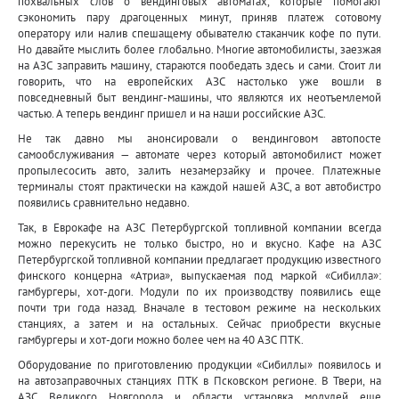
похвальных слов о вендинговых автоматах, которые помогают
сэкономить пару драгоценных минут, приняв платеж сотовому
оператору или налив спешащему обывателю стаканчик кофе по пути.
Но давайте мыслить более глобально. Многие автомобилисты, заезжая
на АЗС заправить машину, стараются пообедать здесь и сами. Стоит ли
говорить, что на европейских АЗС настолько уже вошли в
повседневный быт вендинг-машины, что являются их неотъемлемой
частью. А теперь вендинг пришел и на наши российские АЗС.
Не так давно мы анонсировали о вендинговом автопосте
самообслуживания — автомате через который автомобилист может
пропылесосить авто, залить незамерзайку и прочее. Платежные
терминалы стоят практически на каждой нашей АЗС, а вот автобистро
появились сравнительно недавно.
Так, в Еврокафе на АЗС Петербургской топливной компании всегда
можно перекусить не только быстро, но и вкусно. Кафе на АЗС
Петербургской топливной компании предлагает продукцию известного
финского концерна «Атриа», выпускаемая под маркой «Сибилла»:
гамбургеры, хот-доги. Модули по их производству появились еще
почти три года назад. Вначале в тестовом режиме на нескольких
станциях, а затем и на остальных. Сейчас приобрести вкусные
гамбургеры и хот-доги можно более чем на 40 АЗС ПТК.
Оборудование по приготовлению продукции «Сибиллы» появилось и
на автозаправочных станциях ПТК в Псковском регионе. В Твери, на
АЗС Великого Новгорода и области установка модулей еще