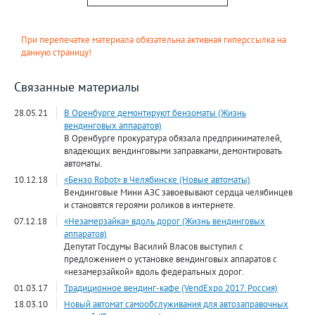
При перепечатке материала обязательна активная гиперссылка на
данную страницу!
Связанные материалы
28.05.21
В Оренбурге демонтируют бензоматы (Жизнь
вендинговых аппаратов)
В Оренбурге прокуратура обязала предпринимателей,
владеющих вендинговыми заправками, демонтировать
автоматы.
10.12.18
«Бензо Robot» в Челябинске (Новые автоматы)
Вендинговые Мини АЗС завоевывают сердца челябинцев
и становятся героями роликов в интернете.
07.12.18
«Незамерзайка» вдоль дорог (Жизнь вендинговых
аппаратов)
Депутат Госдумы Василий Власов выступил с
предложением о установке вендинговых аппаратов с
«незамерзайкой» вдоль федеральных дорог.
01.03.17
Традиционное вендинг-кафе (VendExpo 2017. Россия)
18.03.10
Новый автомат самообслуживания для автозаправочных