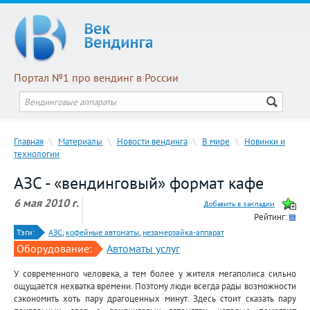
Портал №1 про вендинг в России
Главная
\
Материалы
\
Новости вендинга
\
В мире
\
Новинки и
технологии
АЗС - «вендинговый» формат кафе
6 мая 2010 г.
Рейтинг:
Тэги:
АЗС
,
кофейные автоматы
,
незамерзайка-аппарат
Оборудование:
Автоматы услуг
У современного человека, а тем более у жителя мегаполиса сильно
ощущается нехватка времени. Поэтому люди всегда рады возможности
сэкономить хоть пару драгоценных минут. Здесь стоит сказать пару