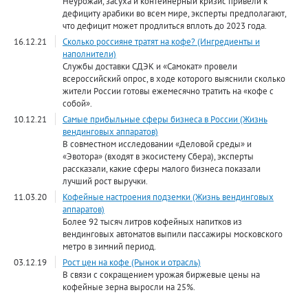
Неурожай, засуха и контейнерный кризис привели к
дефициту арабики во всем мире, эксперты предполагают,
что дефицит может продлиться вплоть до 2023 года.
16.12.21
Сколько россияне тратят на кофе? (Ингредиенты и
наполнители)
Службы доставки СДЭК и «Самокат» провели
всероссийский опрос, в ходе которого выяснили сколько
жители России готовы ежемесячно тратить на «кофе с
собой».
10.12.21
Самые прибыльные сферы бизнеса в России (Жизнь
вендинговых аппаратов)
В совместном исследовании «Деловой среды» и
«Эвотора» (входят в экосистему Сбера), эксперты
рассказали, какие сферы малого бизнеса показали
лучший рост выручки.
11.03.20
Кофейные настроения подземки (Жизнь вендинговых
аппаратов)
Более 92 тысяч литров кофейных напитков из
вендинговых автоматов выпили пассажиры московского
метро в зимний период.
03.12.19
Рост цен на кофе (Рынок и отрасль)
В связи с сокращением урожая биржевые цены на
кофейные зерна выросли на 25%.