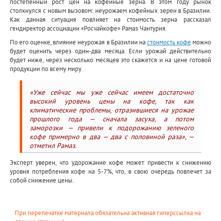
постепенный рост цен на кофейные зерна. В этом году рынок
столкнулся с новым вызовом: неурожаем кофейных зерен в Бразилии.
Как данная ситуация повлияет на стоимость зерна рассказал
гендиректор ассоциации «Росчайкофе» Рамаз Чантурия.
По его оценке, влияние неурожая в Бразилии на
стоимость кофе
можно
будет оценить через один-два месяца. Если урожай действительно
будет ниже, через несколько месяцев это скажется и на цене готовой
продукции по всему миру.
«Уже сейчас мы уже сейчас имеем достаточно
высокий уровень цены на кофе, так как
климатические проблемы, отразившиеся на урожае
прошлого года — сначала засуха, а потом
заморозки — привели к подорожанию зеленого
кофе примерно в два — два с половиной раза», —
отметил Рамаз.
Эксперт уверен, что удорожание кофе может привести к снижению
уровня потребления кофе на 5-7%, что, в свою очередь повлечет за
собой снижение цены.
При перепечатке материала обязательна активная гиперссылка на