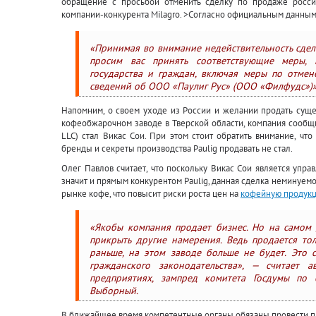
обращение с просьбой отменить сделку по продаже росси
компании-конкурента Milagro. >Согласно официальным данным,
«Принимая во внимание недействительность сделк
просим вас принять соответствующие меры, 
государства и граждан, включая меры по отме
сведений об ООО «Паулиг Рус» (ООО «Филфудс»)»
Напомним, о своем уходе из России и желании продать сущест
кофеобжарочном заводе в Тверской области, компания сообщи
LLC) стал Викас Сои. При этом стоит обратить внимание, чт
бренды и секреты производства Paulig продавать не стал.
Олег Павлов считает, что поскольку Викас Сои является упр
значит и прямым конкурентом Paulig, данная сделка неминуем
рынке кофе, что повысит риски роста цен на
кофейную продукц
«Якобы компания продает бизнес. Но на самом 
прикрыть другие намерения. Ведь продается тол
раньше, на этом заводе больше не будет. Это 
гражданского законодательства», — считает
предприятиях, зампред комитета Госдумы по 
Выборный.
В ближайшее время компетентные органы обязаны провести п