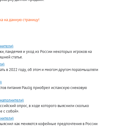
а на данную страницу!
нители)
и, пандемия и уход из России некоторых игроков на
шней статье.
ли)
ать в 2022 году, об этом и многом другом поразмышляли
)
тов питания Paulig приобрел испанскую снековую
 наполнители)
ссийский опрос, в ходе которого выяснили сколько
е с собой».
нители)
выяснил как меняются кофейные предпочтения в России