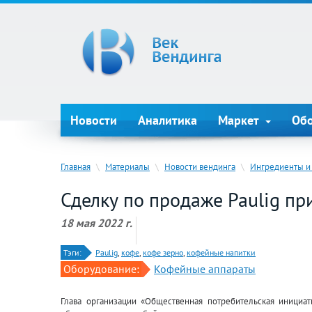
Новости
Аналитика
Маркет
Об
Главная
\
Материалы
\
Новости вендинга
\
Ингредиенты и
Сделку по продаже Paulig пр
18 мая 2022 г.
Тэги:
Paulig
,
кофе
,
кофе зерно
,
кофейные напитки
Оборудование:
Кофейные аппараты
Глава организации «Общественная потребительская инициа