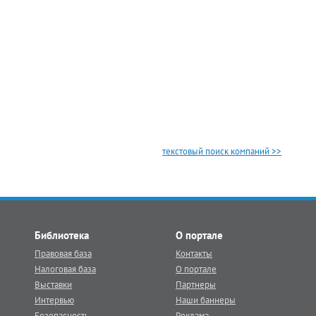
текстовый поиск компаний >>
Библиотека
О портале
Правовая база
Контакты
Налоговая база
О портале
Выставки
Партнеры
Интервью
Наши баннеры
Безопасность
Реклама