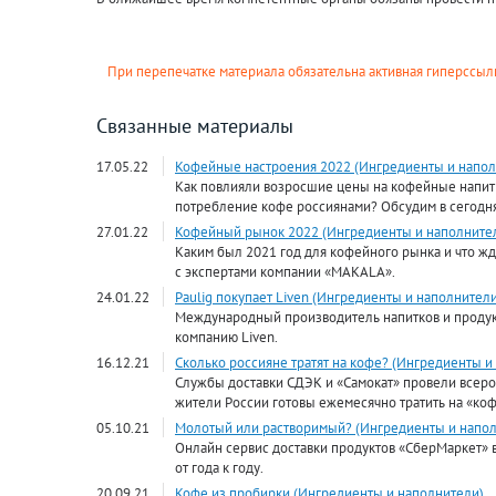
При перепечатке материала обязательна активная гиперссылк
Связанные материалы
17.05.22
Кофейные настроения 2022 (Ингредиенты и напол
Как повлияли возросшие цены на кофейные напитк
потребление кофе россиянами? Обсудим в сегодня
27.01.22
Кофейный рынок 2022 (Ингредиенты и наполните
Каким был 2021 год для кофейного рынка и что жд
с экспертами компании «MAKALA».
24.01.22
Paulig покупает Liven (Ингредиенты и наполнители
Международный производитель напитков и продук
компанию Liven.
16.12.21
Сколько россияне тратят на кофе? (Ингредиенты и
Службы доставки СДЭК и «Самокат» провели всеро
жители России готовы ежемесячно тратить на «коф
05.10.21
Молотый или растворимый? (Ингредиенты и напол
Онлайн сервис доставки продуктов «СберМаркет» 
от года к году.
20.09.21
Кофе из пробирки (Ингредиенты и наполнители)