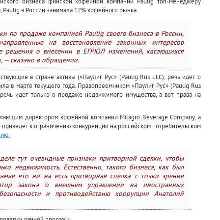
йского бизнеса финской кофейной компании Paulig топ-менеджеру
 Paulig в России занимала 12% кофейного рынка.
и по продаже компанией Paulig своего бизнеса в России,
направленные на восстановление законных интересов
не решения о внесении в ЕГРЮЛ изменений, касающихся
, — сказано в обращении.
вующие в стране активы («Паулиг Рус» (Paulig Rus LLC), речь идет о
ла в марте текущего года. Правопреемником «Паулиг Рус» (Paulig Rus
о речь идет только о продаже недвижимого имущества, а вот права на
авляющим директором кофейной компании Milagro Beverage Company, а
о приведет к ограничению конкуренции на российском потребительском
ию.
деле тут очевидные признаки притворной сделки, чтобы
ько недвижимость. Естественно, такого бизнеса, как был
самая что ни на есть притворная сделка с точки зрения
 автор закона о внешнем управлении на иностранных
безопасности и противодействию коррупции Анатолий
роверку данной продажи.