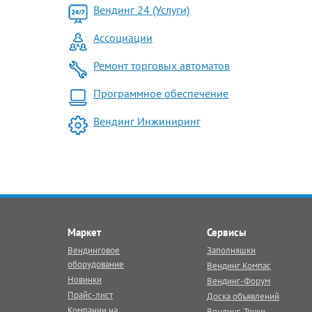
Вендинг 24 (Услуги)
Ассоциации
Ремонт торговых автоматов
Программное обеспечение
Вендинг Инжиниринг
Маркет
Сервисы
Вендинговое
Заполняшки
оборудование
Вендинг.Компас
Новинки
Вендинг-Форум
Прайс-лист
Доска объявлений
Компании на
Вендинг-Точки